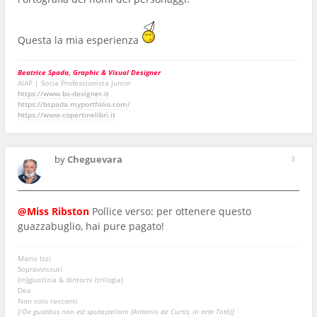
Questa la mia esperienza
Beatrice Spada, Graphic & Visual Designer
AIAP | Socia Professionista Junior
https://www.bs-designer.it
https://bspada.myportfolio.com/
https://www.copertinelibri.it
by
Cheguevara
3
@Miss Ribston
Pollice verso: per ottenere questo
guazzabuglio, hai pure pagato!
Mario Izzi
Sopravvissuti
(in)giustizia & dintorni (trilogia)
Dea
Non solo racconti
[/De gustibus non est sputazzellam (Antonio de Curtis, in arte Totò)]