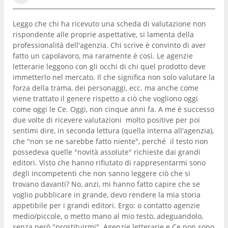
Leggo che chi ha ricevuto una scheda di valutazione non
rispondente alle proprie aspettative, si lamenta della
professionalità dell'agenzia. Chi scrive è convinto di aver
fatto un capolavoro, ma raramente è così. Le agenzie
letterarie leggono con gli occhi di chi quel prodotto deve
immetterlo nel mercato. Il che significa non solo valutare la
forza della trama, dei personaggi, ecc. ma anche come
viene trattato il genere rispetto a ciò che vogliono oggi
come oggi le Ce. Oggi, non cinque anni fa. A me è successo
due volte di ricevere valutazioni molto positive per poi
sentimi dire, in seconda lettura (quella interna all'agenzia),
che "non se ne sarebbe fatto niente", perché il testo non
possedeva quelle "novità assolute" richieste dai grandi
editori. Visto che hanno rifiutato di rappresentarmi sono
degli incompetenti che non sanno leggere ciò che si
trovano davanti? No, anzi, mi hanno fatto capire che se
voglio pubblicare in grande, devo rendere la mia storia
appetibile per i grandi editori. Ergo: o contatto agenzie
medio/piccole, o metto mano al mio testo, adeguandolo,
senza però "prostituirmi". Agenzie letterarie e Ce non sono