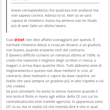
Avevo consapevolezza che qualcosa non andasse ma
non sapevo cos'era. Adesso lo so. Non so se sarò
capace di rimetterci mano ma almeno non mi illudo
più di aver fatto un ottimo lavoro.
Ciao
@Stef
, non devi affatto scoraggiarti per questo. È
normale rimanere delusi e scioccati dinanzi a un giudizio
non buono, quando eravamo certi del contrario.
È davvero difficile scrivere un romanzo ottimo al 100%, io
credo che neanche il migliore degli scrittori ci riesca, o
magari ci arriva dopo qualche libro. Tutti abbiamo aree di
miglioramento e questo non deve metterti in crisi, al
contrario, deve motivarti e capire da dove ripartire, un
livello che sarà sempre un gradino più in alto rispetto a ciò
che credevi.
Se può consolarti, ho avuto la stessa reazione quando il
mio testo è finito in mano agli editor della CE con cui ho
contrattualizzato (non tramite agenzia). In apparenza sono
OT, lo so, ma in realtà ciò che intendo dire è che in quel