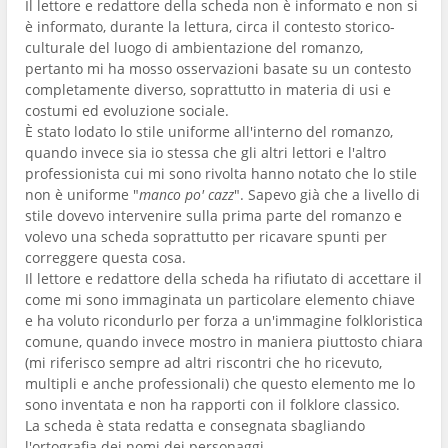
Il lettore e redattore della scheda non è informato e non si
è informato, durante la lettura, circa il contesto storico-
culturale del luogo di ambientazione del romanzo,
pertanto mi ha mosso osservazioni basate su un contesto
completamente diverso, soprattutto in materia di usi e
costumi ed evoluzione sociale.
È stato lodato lo stile uniforme all'interno del romanzo,
quando invece sia io stessa che gli altri lettori e l'altro
professionista cui mi sono rivolta hanno notato che lo stile
non è uniforme "
manco po' cazz
". Sapevo già che a livello di
stile dovevo intervenire sulla prima parte del romanzo e
volevo una scheda soprattutto per ricavare spunti per
correggere questa cosa.
Il lettore e redattore della scheda ha rifiutato di accettare il
come mi sono immaginata un particolare elemento chiave
e ha voluto ricondurlo per forza a un'immagine folkloristica
comune, quando invece mostro in maniera piuttosto chiara
(mi riferisco sempre ad altri riscontri che ho ricevuto,
multipli e anche professionali) che questo elemento me lo
sono inventata e non ha rapporti con il folklore classico.
La scheda è stata redatta e consegnata sbagliando
l'ortografia dei nomi dei personaggi.