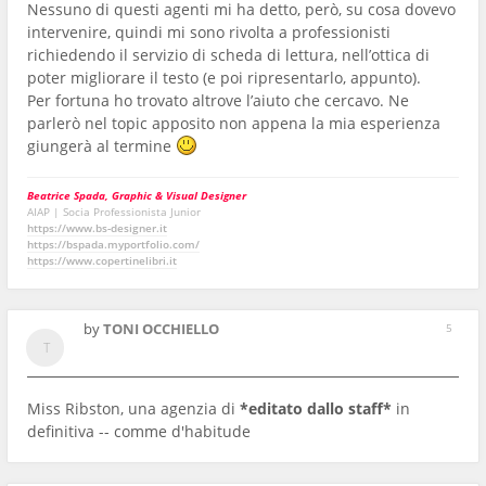
Nessuno di questi agenti mi ha detto, però, su cosa dovevo
intervenire, quindi mi sono rivolta a professionisti
richiedendo il servizio di scheda di lettura, nell’ottica di
poter migliorare il testo (e poi ripresentarlo, appunto).
Per fortuna ho trovato altrove l’aiuto che cercavo. Ne
parlerò nel topic apposito non appena la mia esperienza
giungerà al termine
Beatrice Spada, Graphic & Visual Designer
AIAP | Socia Professionista Junior
https://www.bs-designer.it
https://bspada.myportfolio.com/
https://www.copertinelibri.it
by
TONI OCCHIELLO
5
Miss Ribston, una agenzia di
*editato dallo staff*
in
definitiva -- comme d'habitude