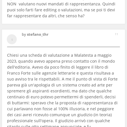
NON valutano nuovi mandati di rappresentanza. Quindi
puoi solo farti fare editing o valutazioni, ma se poi ti devi
far rappresentare da altri, che senso ha?
by
stefano_thr
11
Chiesi una scheda di valutazione a Malatesta a maggio
2023, quando avevo appena preso contatto con il mondo
dell'editoria. Avevo da poco finito di leggere il libro di
Franco Forte sulle agenzie letterarie e questa risultava a
suo avviso tra le rispettabili. A me il punto di vista di Forte
pareva già un'apologia di un sistema creato ad arte per
spremere gli aspiranti esordienti, ma dato che qualche
centinaio di euro potevo permettermi di spenderli, decisi
di buttarmi: speravo che la proposta di rappresentanza di
cui parlavano non fosse al 100% illusoria, e nel peggiore
dei casi avrei ricevuto comunque un giudizio (in teoria)
professionale sull'opera. Il giudizio arrivò con qualche
ritardo sulle otto settimane annunciate, e fu