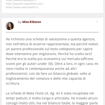
https://www.bs-designer.it
https://bspada.myportfolio.com/
https://www.copertinelibri.it
by
Miss Ribston
2
Ho richiesto una scheda di valutazione a questa agenzia,
non nell'ottica di esserne rappresentata, ma perché volevo
un parere professionale sul testo sottoposto per capire
dove intervenire per migliorarlo. Perché ho scelto loro?
Perché era la scelta più economica sul mercato (offrono
sconti per gli autori under 30). Oltre a loro, in ogni caso, mi
sono rivolta in contemporanea anche ad altri
professionisti, così da fare un bilancio globale, volto al
miglioramento del romanzo e delle mie capacità di
scrittura.
La scheda di Mala Testa Lit. Ag. mi è stata recapitata nei
tempi pattuiti, è molto lunga e articolata. Ho trovato alcuni
consigli molto utili, ma nel bilancio totale, la maggior parte