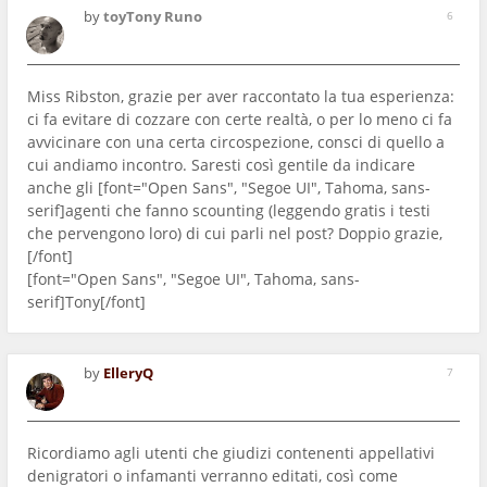
by
toyTony Runo
6
Miss Ribston, grazie per aver raccontato la tua esperienza:
ci fa evitare di cozzare con certe realtà, o per lo meno ci fa
avvicinare con una certa circospezione, consci di quello a
cui andiamo incontro. Saresti così gentile da indicare
anche gli
[font="Open Sans", "Segoe UI", Tahoma, sans-
serif]agenti che fanno scounting (leggendo gratis i testi
che pervengono loro) di cui parli nel post? Doppio grazie,
[/font]
[font="Open Sans", "Segoe UI", Tahoma, sans-
serif]Tony[/font]
by
ElleryQ
7
Ricordiamo agli utenti che giudizi contenenti appellativi
denigratori o infamanti verranno editati, così come