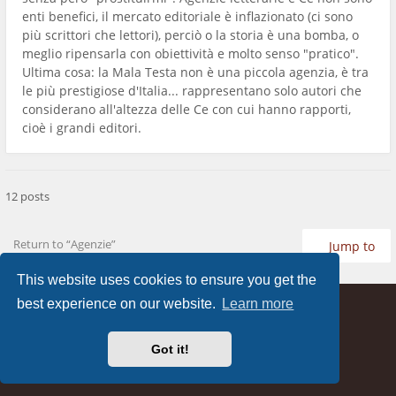
enti benefici, il mercato editoriale è inflazionato (ci sono
più scrittori che lettori), perciò o la storia è una bomba, o
meglio ripensarla con obiettività e molto senso "pratico".
Ultima cosa: la Mala Testa non è una piccola agenzia, è tra
le più prestigiose d'Italia... rappresentano solo autori che
considerano all'altezza delle Ce con cui hanno rapporti,
cioè i grandi editori.
12 posts
Return to “Agenzie”
Jump to
This website uses cookies to ensure you get the
best experience on our website.
Learn more
Home
Board index
FAQ
Contact us
Privacy
Terms
All times are
UTC+02:00
Got it!
It is currently Thu Aug 06, 2026 11:20 am