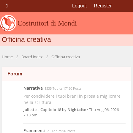
Logout
Register
Costruttori di Mondi
Officina creativa
Home
Board index
Officina creativa
Forum
Narrativa
1535 Topics 17150 Posts
Per condividere i tuoi brani in prosa e migliorare
nella scrittura.
Juliette – Capitolo 18
by
Nightafter
Thu Aug 06, 2026
7:13 pm
Frammenti
21 Topics 96 Posts