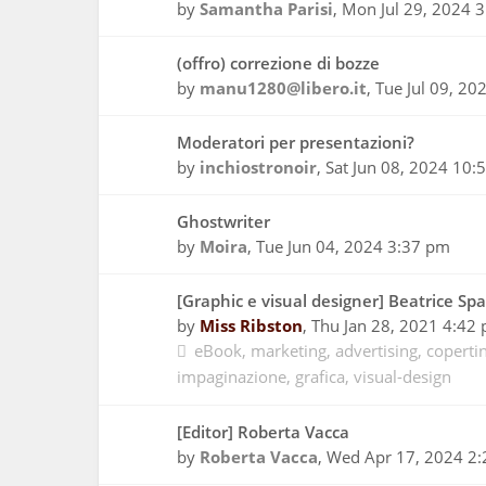
by
Samantha Parisi
,
Mon Jul 29, 2024 
(offro) correzione di bozze
by
manu1280@libero.it
,
Tue Jul 09, 20
Moderatori per presentazioni?
by
inchiostronoir
,
Sat Jun 08, 2024 10:
Ghostwriter
by
Moira
,
Tue Jun 04, 2024 3:37 pm
[Graphic e visual designer] Beatrice Sp
by
Miss Ribston
,
Thu Jan 28, 2021 4:42
eBook
marketing
advertising
coperti
impaginazione
grafica
visual-design
[Editor] Roberta Vacca
by
Roberta Vacca
,
Wed Apr 17, 2024 2