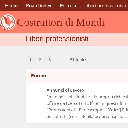
Home
Board index
Editoria
Liberi professionisti
Costruttori di Mondi
Liberi professionisti
1
2
3
51 topics
Forum
Annunci di Lavoro
Qui è possibile indicare la propria richie
offrire da [Cerco] o [Offro], in quest'ult
"Professionisti". Per esempio: "[Offro] Ed
dell'offerta (con link alla propria pagina s