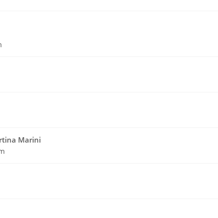
m
artina Marini
pm