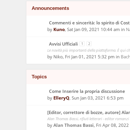
Announcements
Commenti e sincerità: lo spirito di Cos
by
Kuno
,
Sat Jan 09, 2021 10:44 am
in
N
Avvisi Ufficiali
1
2
Le novità più importanti della piattaforma. È qui ch
by
Niko
,
Fri Jan 01, 2021 5:32 pm
in
Bac
Topics
Come Inserire la propria discussione
by
ElleryQ
,
Sun Jan 03, 2021 6:53 pm
[Editor, correttore di bozze, autore] Al
Alan Thomas Bassi, rifiuti letterari - editor romanzi
by
Alan Thomas Bassi
,
Fri Apr 08, 202