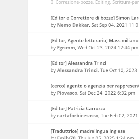
Correzione-bozze
Editing
Scrittura-par
[Editor e Correttore di bozze] Simon La
by
Nemo Dakkar
,
Sat Sep 04, 2021 11:
[Editor, Agente letterario] Massimilian
by
Egrimm
,
Wed Oct 23, 2024 12:44 pm
[Editor] Alessandra Trinci
by
Alessandra Trinci
,
Tue Oct 10, 2023
[cerco] agente o agenzia per rapprese
by
Piovasco
,
Sat Dec 24, 2022 6:32 pm
[Editor] Patrizia Carrozza
by
cartaforbicesasso
,
Tue Feb 02, 2021
[Traduttrice] madrelingua inglese
by
Emily70
,
Thu Jun 05, 2025 1:24 pm