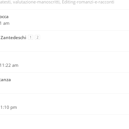
atesti
valutazione-manoscritti
Editing-romanzi-e-racconti
rocca
01 am
o Zantedeschi
1
2
 11:22 am
ntanza
 1:10 pm