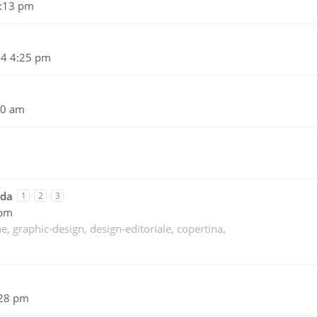
3:13 pm
24 4:25 pm
50 am
ada
1
2
3
 pm
ne
graphic-design
design-editoriale
copertina
:28 pm