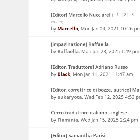
[Editor] Marcello Nucciarelli
1
2
3
editing
by
Marcello
,
Mon Jan 04, 2021 10:26 p
[impaginazione] Raffaella
by
Raffaella
,
Mon Jun 23, 2025 1:49 pm
[Editor, Traduttore] Adriano Russo
by
Black
,
Mon Jan 11, 2021 11:47 am
[Editor, correttrice di bozze, autrice] M
by
eukaryota
,
Wed Feb 12, 2025 4:53 
Cerco traduttore italiano - inglese
by
Flaminia
,
Wed Jan 15, 2025 2:24 pm
[Editor] Samantha Parisi