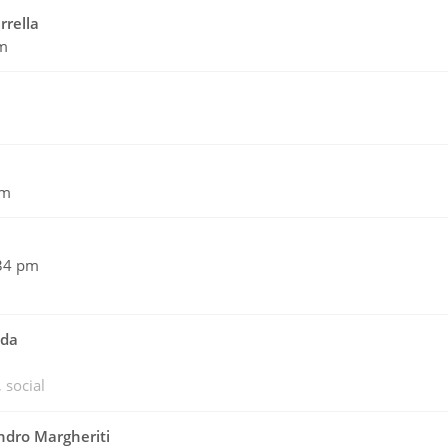
rrella
pm
pm
:34 pm
ada
social
andro Margheriti