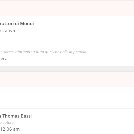
truttori di Mondi
arrativa
e sarete informati su tutto quel che bolle in pentola.
heca
an Thomas Bassi
 e autore
2 12:06 am