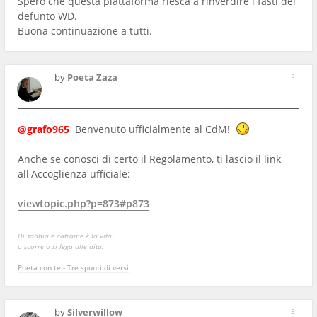
Spero che questa piattaforma riesca a rinverdire i fasti del
defunto WD.
Buona continuazione a tutti.
by
Poeta Zaza
2
@grafo965
Benvenuto ufficialmente al CdM!
Anche se conosci di certo il Regolamento, ti lascio il link
all'Accoglienza ufficiale:
viewtopic.php?p=873#p873
Di sabbia e catrame è la vita:
o scorre o si lega alle dita.
Poeta con te - Tre spunti di versi
by
Silverwillow
3