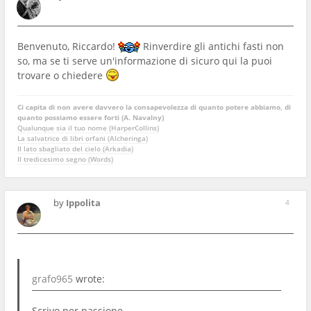
Benvenuto, Riccardo!
Rinverdire gli antichi fasti non
so, ma se ti serve un'informazione di sicuro qui la puoi
trovare o chiedere
Ci capita di non avere davvero la consapevolezza di quanto potere abbiamo, di
quanto possiamo essere forti (A. Navalny)
Qualunque sia il tuo nome (HarperCollins)
La salvatrice di libri orfani (Alcheringa)
Il lato sbagliato del cielo (Arkadia)
Il tredicesimo segno (Words)
by
Ippolita
4
grafo965
wrote:
Scrivo per passione