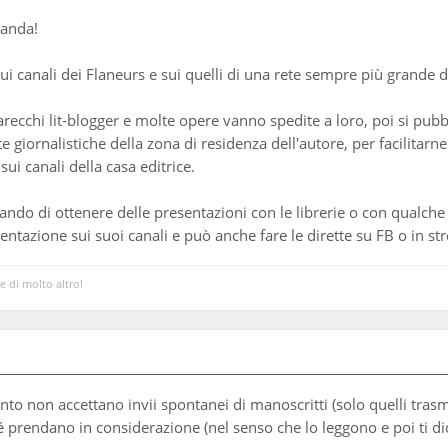
manda!
i canali dei Flaneurs e sui quelli di una rete sempre più grande di 
parecchi lit-blogger e molte opere vanno spedite a loro, poi si pub
te giornalistiche della zona di residenza dell'autore, per facilita
sui canali della casa editrice.
ando di ottenere delle presentazioni con le librerie o con qualche
esentazione sui suoi canali e può anche fare le dirette su FB o in s
 e di molto altro!
to non accettano invii spontanei di manoscritti (solo quelli trasm
 prendano in considerazione (nel senso che lo leggono e poi ti dico