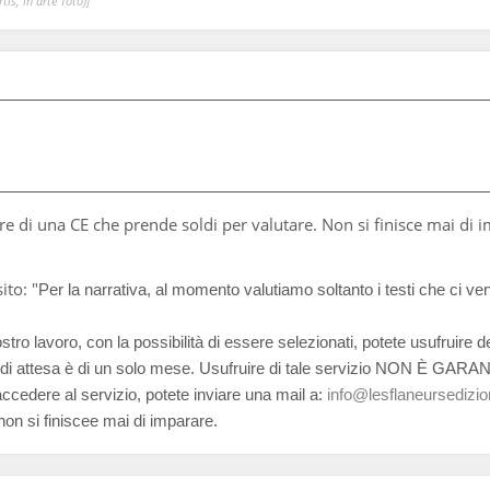
is, in arte Totò)]
are di una CE che prende soldi per valutare. Non si finisce mai di 
ito: "
Per la narrativa, al momento valutiamo soltanto i testi che ci ve
ro lavoro, con la possibilità di essere selezionati, potete usufruire 
o di attesa è di un solo mese. Usufruire di tale servizio NON È GARAN
 accedere al servizio, potete inviare una mail a:
info@lesflaneursedizion
non si finiscee mai di imparare.