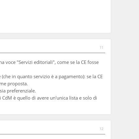
11
a voce "Servizi editoriali", come se la CE fosse
e (che in quanto servizio è a pagamento): se la CE
ome proposta.
sia preferenziale.
 CdM è quello di avere un'unica lista e solo di
12