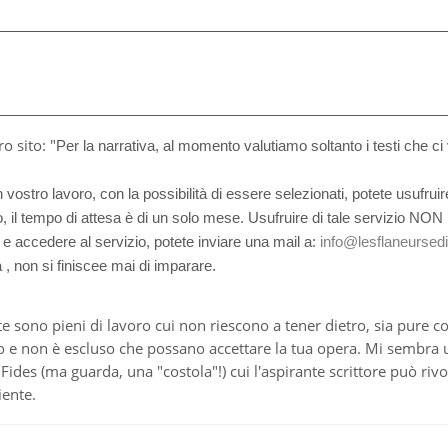
o sito: "
Per la narrativa, al momento valutiamo soltanto i testi che ci
vostro lavoro, con la possibilità di essere selezionati, potete usufrui
so, il tempo di attesa è di un solo mese. Usufruire di tale servizio N
to e accedere al servizio, potete inviare una mail a:
info@lesflaneursediz
 non si finiscee mai di imparare.
 sono pieni di lavoro cui non riescono a tener dietro, sia pure c
ano e non è escluso che possano accettare la tua opera. Mi sembr
 Fides (ma guarda, una "costola"!) cui l'aspirante scrittore può rivol
iente.