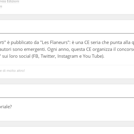
ess Edizioni
ni
ti" è pubblicato da "Les Flaneurs": è una CE seria che punta alla 
autori sono emergenti. Ogni anno, questa CE organizza il concorso 
 sui loro social (FB, Twitter, Instagram e You Tube).
 e di molto altro!
riale?