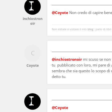
@Coyote
Non credo di capire bene 
inchiostron
oir
Non esitate a visitare il mio
blog
: parlo di libri
@inchiostronoir
mi scuso se non s
tu pubblicato con loro, mi pare di 
Coyote
sembra che sia questo lo scopo di u
detto tu.
@Coyote