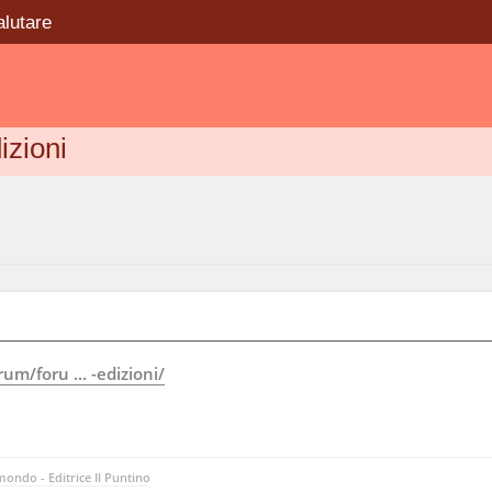
alutare
izioni
m/foru ... -edizioni/
ondo - Editrice Il Puntino