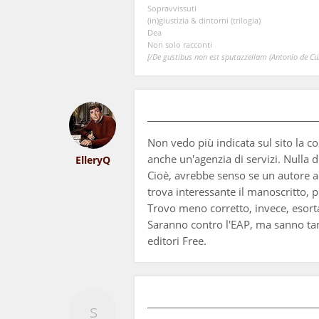
Sopravvissuti
(in)giustizia & dintorni (trilogia)
Dea
Non solo racconti
[/De gustibus non est sputazzellam (Antonio de Curt
Non vedo più indicata sul sito la c
anche un'agenzia di servizi. Nulla 
ElleryQ
Cioè, avrebbe senso se un autore ac
trova interessante il manoscritto,
Trovo meno corretto, invece, esorta
Saranno contro l'EAP, ma sanno tant
editori Free.