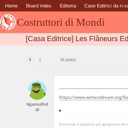
Home
Board index
Editoria
Case Editrici da ri-v
Costruttori di Mondi
[Casa Editrice] Les Flâneurs Ed
1
2
35 posts
https://www.writersdream.org/foru
Ngannafod
di
Brodoman. Il supereroe più sgangherato del m