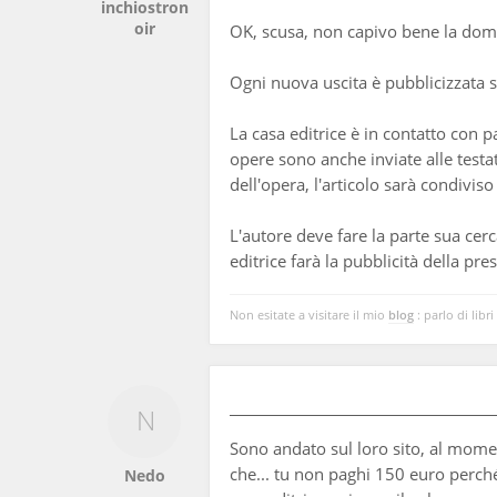
inchiostron
oir
OK, scusa, non capivo bene la do
Ogni nuova uscita è pubblicizzata su
La casa editrice è in contatto con 
opere sono anche inviate alle testa
dell'opera, l'articolo sarà condiviso 
L'autore deve fare la parte sua cerc
editrice farà la pubblicità della pr
Non esitate a visitare il mio
blog
: parlo di libri
Sono andato sul loro sito, al momen
che... tu non paghi 150 euro perché
Nedo