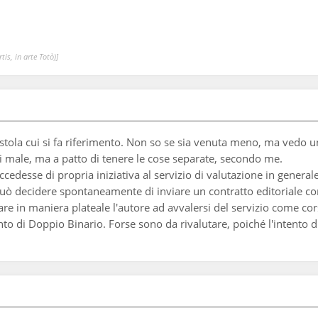
is, in arte Totò)]
ostola cui si fa riferimento. Non so se sia venuta meno, ma vedo un
di male, ma a patto di tenere le cose separate, secondo me.
cedesse di propria iniziativa al servizio di valutazione in general
 può decidere spontaneamente di inviare un contratto editoriale c
re in maniera plateale l'autore ad avvalersi del servizio come cor
o di Doppio Binario. Forse sono da rivalutare, poiché l'intento di