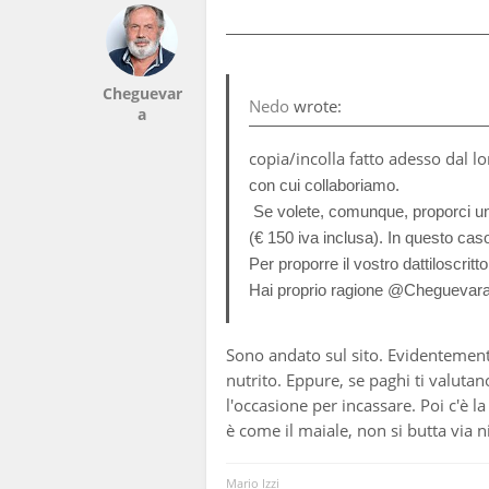
Cheguevar
Nedo
wrote:
a
copia/incolla fatto adesso dal lor
con cui collaboriamo.
Se volete, comunque, proporci un 
(€ 150 iva inclusa). In questo ca
Per proporre il vostro dattiloscrit
Hai proprio ragione @Cheguevara ,
Sono andato sul sito. Evidentemente
nutrito. Eppure, se paghi ti valut
l'occasione per incassare. Poi c'è la
è come il maiale, non si butta via n
Mario Izzi