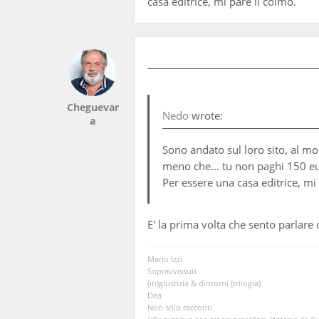
casa editrice, mi pare il colmo.
Cheguevar
Nedo
wrote:
a
Sono andato sul loro sito, al mo
meno che... tu non paghi 150 eur
Per essere una casa editrice, mi
E' la prima volta che sento parlare
Mario Izzi
Sopravvissuti
(in)giustizia & dintorni (trilogia)
Dea
Non solo racconti