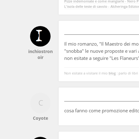
Pizze indemoniate e come mangiarle - Nero Pr
L'isola delle teste di cavolo - Alcheringa Edizio
Il mio romanzo, "Il Maestro dei mor
"snobba" le nuove proposte e vari 
inchiostron
oir
non esitate a seguire "Les Flaneurs"
Non esitate a visitare il mio
blog
: parlo di libri
cosa fanno come promozione edito
Coyote