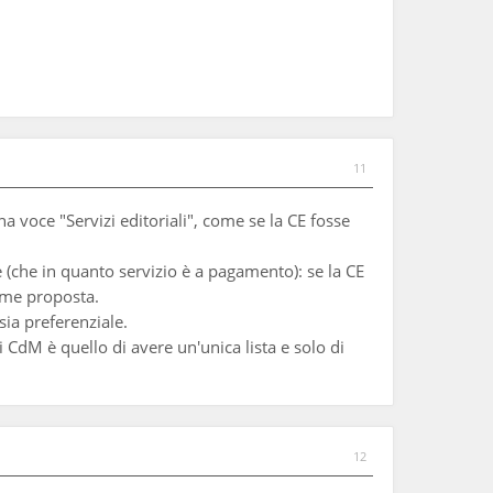
11
a voce "Servizi editoriali", come se la CE fosse
e (che in quanto servizio è a pagamento): se la CE
ome proposta.
sia preferenziale.
 CdM è quello di avere un'unica lista e solo di
12