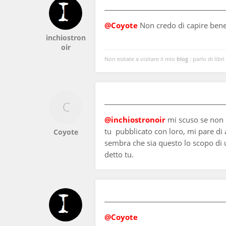
@Coyote
Non credo di capire bene 
inchiostron
oir
Non esitate a visitare il mio
blog
: parlo di libri
@inchiostronoir
mi scuso se non s
tu pubblicato con loro, mi pare di 
Coyote
sembra che sia questo lo scopo di u
detto tu.
@Coyote