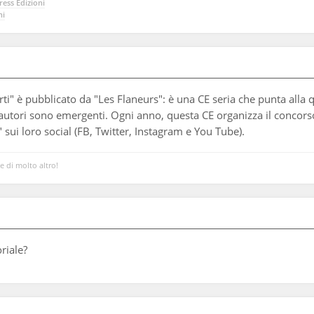
ess Edizioni
ni
ti" è pubblicato da "Les Flaneurs": è una CE seria che punta alla 
autori sono emergenti. Ogni anno, questa CE organizza il concorso 
 sui loro social (FB, Twitter, Instagram e You Tube).
 e di molto altro!
riale?