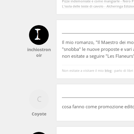
Pizze indemoniate e come mangiarle - Nero Pr
L'isola delle teste di cavolo - Alcheringa Edizio
Il mio romanzo, "Il Maestro dei mor
"snobba" le nuove proposte e vari 
inchiostron
oir
non esitate a seguire "Les Flaneurs"
Non esitate a visitare il mio
blog
: parlo di libri
cosa fanno come promozione edito
Coyote