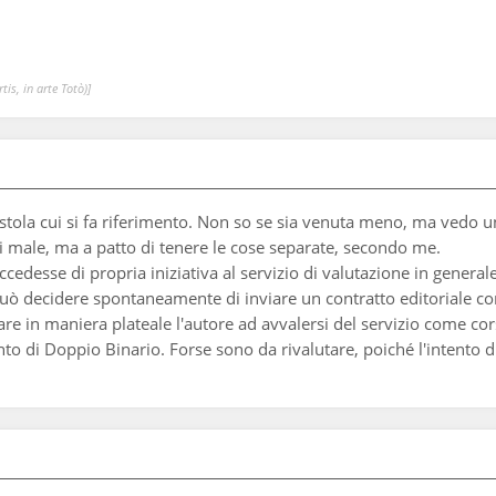
is, in arte Totò)]
ostola cui si fa riferimento. Non so se sia venuta meno, ma vedo un
di male, ma a patto di tenere le cose separate, secondo me.
cedesse di propria iniziativa al servizio di valutazione in general
 può decidere spontaneamente di inviare un contratto editoriale c
re in maniera plateale l'autore ad avvalersi del servizio come cor
o di Doppio Binario. Forse sono da rivalutare, poiché l'intento di