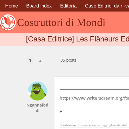
Home
Board index
Editoria
Case Editrici da ri-v
Costruttori di Mondi
[Casa Editrice] Les Flâneurs Ed
1
2
35 posts
https://www.writersdream.org/foru
Ngannafod
di
Brodoman. Il supereroe più sgangherato del m