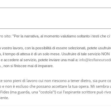
o sito: "
Per la narrativa, al momento valutiamo soltanto i testi che ci
vostro lavoro, con la possibilità di essere selezionati, potete usufrui
so, il tempo di attesa è di un solo mese. Usufruire di tale servizio N
to e accedere al servizio, potete inviare una mail a:
info@lesflaneursediz
 non si finiscee mai di imparare.
 sono pieni di lavoro cui non riescono a tener dietro, sia pure c
ano e non è escluso che possano accettare la tua opera. Mi sembr
 Fides (ma guarda, una "costola"!) cui l'aspirante scrittore può rivol
iente.