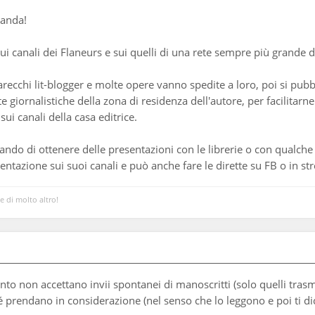
manda!
i canali dei Flaneurs e sui quelli di una rete sempre più grande di 
parecchi lit-blogger e molte opere vanno spedite a loro, poi si pub
te giornalistiche della zona di residenza dell'autore, per facilita
sui canali della casa editrice.
ando di ottenere delle presentazioni con le librerie o con qualche
esentazione sui suoi canali e può anche fare le dirette su FB o in s
 e di molto altro!
to non accettano invii spontanei di manoscritti (solo quelli trasm
 prendano in considerazione (nel senso che lo leggono e poi ti dico