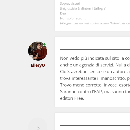
Sopravvissuti
(in)giustizia & dintorni (trilogia)
Dea
Non solo racconti
[/De gustibus non est sputazzellam (Antonio de Curt
Non vedo più indicata sul sito la c
anche un'agenzia di servizi. Nulla 
ElleryQ
Cioè, avrebbe senso se un autore ac
trova interessante il manoscritto,
Trovo meno corretto, invece, esorta
Saranno contro l'EAP, ma sanno tant
editori Free.