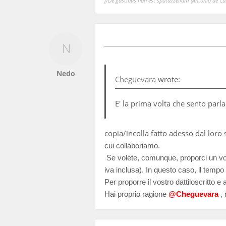
[/De gustibus non est sputazzellam (Antonio de Curt
Nedo
Cheguevara
wrote:
E' la prima volta che sento parl
copia/incolla fatto adesso dal loro s
cui collaboriamo.
Se volete, comunque, proporci un vost
iva inclusa). In questo caso, il temp
Per proporre il vostro dattiloscritto e
Hai proprio ragione
@Cheguevara
, 