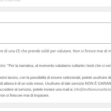
is, in arte Totò)]
are di una CE che prende soldi per valutare. Non si finisce mai di 
ito: "
Per la narrativa, al momento valutiamo soltanto i testi che ci ve
ro lavoro, con la possibilità di essere selezionati, potete usufruire 
o di attesa è di un solo mese. Usufruire di tale servizio NON È GARAN
 accedere al servizio, potete inviare una mail a:
info@lesflaneursedizion
non si finiscee mai di imparare.