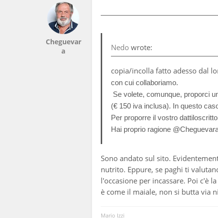
Cheguevar
Nedo
wrote:
a
copia/incolla fatto adesso dal lor
con cui collaboriamo.
Se volete, comunque, proporci un 
(€ 150 iva inclusa). In questo ca
Per proporre il vostro dattiloscrit
Hai proprio ragione @Cheguevara ,
Sono andato sul sito. Evidentemente
nutrito. Eppure, se paghi ti valut
l'occasione per incassare. Poi c'è la
è come il maiale, non si butta via n
Mario Izzi