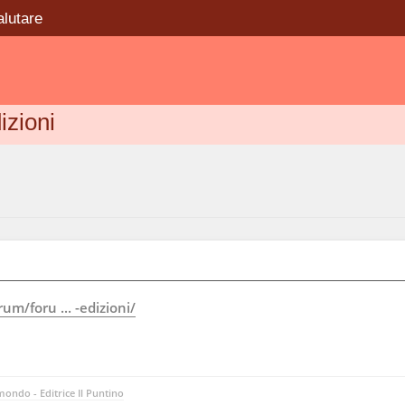
alutare
izioni
m/foru ... -edizioni/
ondo - Editrice Il Puntino