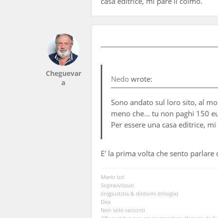
casa editrice, mi pare il colmo.
Cheguevar
Nedo
wrote:
a
Sono andato sul loro sito, al mo
meno che... tu non paghi 150 eur
Per essere una casa editrice, mi
E' la prima volta che sento parlare
Mario Izzi
Sopravvissuti
(in)giustizia & dintorni (trilogia)
Dea
Non solo racconti