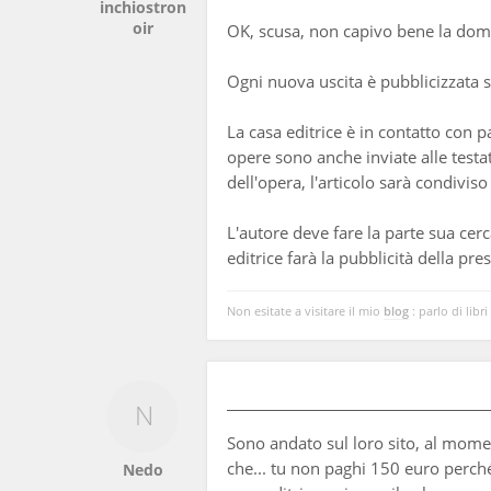
inchiostron
oir
OK, scusa, non capivo bene la do
Ogni nuova uscita è pubblicizzata su
La casa editrice è in contatto con 
opere sono anche inviate alle testa
dell'opera, l'articolo sarà condiviso 
L'autore deve fare la parte sua cerc
editrice farà la pubblicità della pr
Non esitate a visitare il mio
blog
: parlo di libri
Sono andato sul loro sito, al momen
che... tu non paghi 150 euro perché
Nedo