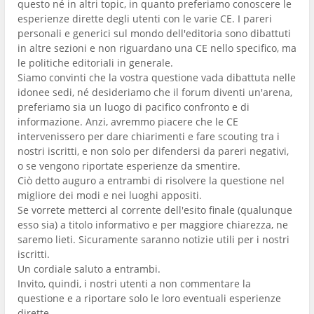
questo né in altri topic, in quanto preferiamo conoscere le
esperienze dirette degli utenti con le varie CE. I pareri
personali e generici sul mondo dell'editoria sono dibattuti
in altre sezioni e non riguardano una CE nello specifico, ma
le politiche editoriali in generale.
Siamo convinti che la vostra questione vada dibattuta nelle
idonee sedi, né desideriamo che il forum diventi un'arena,
preferiamo sia un luogo di pacifico confronto e di
informazione. Anzi, avremmo piacere che le CE
intervenissero per dare chiarimenti e fare scouting tra i
nostri iscritti, e non solo per difendersi da pareri negativi,
o se vengono riportate esperienze da smentire.
Ciò detto auguro a entrambi di risolvere la questione nel
migliore dei modi e nei luoghi appositi.
Se vorrete metterci al corrente dell'esito finale (qualunque
esso sia) a titolo informativo e per maggiore chiarezza, ne
saremo lieti. Sicuramente saranno notizie utili per i nostri
iscritti.
Un cordiale saluto a entrambi.
Invito, quindi, i nostri utenti a non commentare la
questione e a riportare solo le loro eventuali esperienze
dirette.