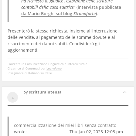
ha richiesto al giudice l’esibizione delle scritture
contabili della casa editrice”
(
intervista pubblicata
da Mario Borghi sul blog
Stranoforte
).
Presenterò la stessa richiesta, insieme all’interruzione
delle vendite, al pagamento delle somme dovute e al
risarcimento dei danni subiti. Condividerò gli
aggiornamenti.
Laureata in Comunicazione Linguistica e Interculturale
Creatrice di Contenuti per
LearnAmo
Insegnante di Italiano su
Italki
by
scritturaintensa
25
commercializzazione dei miei libri senza contratto
wrote:
Thu Jan 02, 2025 12:08 pm