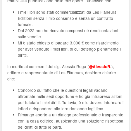
relativi alla pubblicazione delle mie opere. Ribadisco che:
I miei libri sono stati commercializzati da Les Flâneurs
Edizioni senza il mio consenso e senza un contratto
formale.
Dal 2022 non ho ricevuto compensi né rendicontazioni
sulle vendite.
Mi è stato chiesto di pagare 3.000 € come risarcimento
per aver venduto i miei libri, di cui detengo pienamente i
diritti.
In merito ai commenti del sig. Alessio Rega (
),
@AlessioR.
editore e rappresentante di Les Flâneurs, desidero chiarire
che:
Concordo sul fatto che le questioni legali vadano
affrontate nelle sedi opportune e ho già intrapreso azioni
per tutelare i miei diritti. Tuttavia, è mio dovere informare i
lettori e rispondere alle loro domande legittime.
Rimango aperto a un dialogo professionale e trasparente
con la casa editrice, auspicando una soluzione rispettosa
dei diritti di tutte le parti.