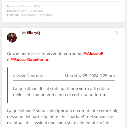
Dottore di Ricerca (PhD)
Direttore Centri Linguistici
LinkedIn
|
Facebook
|
Instagram
by
ElleryQ
23
Grazie per essere intervenuti entrambi,
@AlessioR.
e
@Rocco-Dabellonio
.
AlessioR.
wrote:
Mon Nov 25, 2024 9:25 pm
La questione di cui state parlando verrà affrontata
nelle sedi competenti e non di certo su un forum
La questione è stata solo riportata da un utente come link,
nessuno dei partecipanti ne ha "parlato"; nel senso che
eventuali discussioni non sono state alimentate, né in