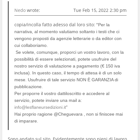
Nedo
wrote:
Tue Feb 15, 2022 2:30 pm
copia/incolla fatto adesso dal loro sito: "
Per la
narrativa, al momento valutiamo soltanto i testi che ci
vengono proposti da agenzie letterarie o da editor con
cui collaboriamo.
Se volete, comunque, proporci un vostro lavoro, con la
possibilità di essere selezionati, potete usufruire del
nostro servizio di valutazione a pagamento (€ 150 iva
inclusa). In questo caso, il tempo di attesa è di un solo
mese. Usufruire di tale servizio NON È GARANZIA di
pubblicazione.
Per proporre il vostro dattiloscritto e accedere al
servizio, potete inviare una mail a:
info@lesflaneursedizioni.it
"
Hai proprio ragione @Cheguevara , non si finiscee mai
di imparare.
Sono andato sul sito. Evidentemente sono pieni di lavoro