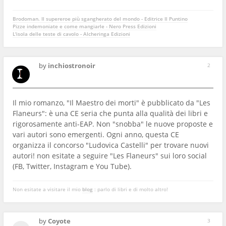
Brodoman. Il supereroe più sgangherato del mondo - Editrice Il Puntino
Pizze indemoniate e come mangiarle - Nero Press Edizioni
L'isola delle teste di cavolo - Alcheringa Edizioni
by
inchiostronoir
2
Il mio romanzo, "Il Maestro dei morti" è pubblicato da "Les
Flaneurs": è una CE seria che punta alla qualità dei libri e
rigorosamente anti-EAP. Non "snobba" le nuove proposte e
vari autori sono emergenti. Ogni anno, questa CE
organizza il concorso "Ludovica Castelli" per trovare nuovi
autori! non esitate a seguire "Les Flaneurs" sui loro social
(FB, Twitter, Instagram e You Tube).
Non esitate a visitare il mio
blog
: parlo di libri e di molto altro!
by
Coyote
3