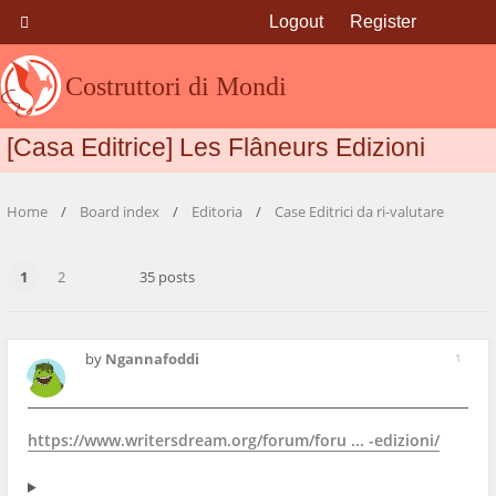
Logout
Register
Costruttori di Mondi
[Casa Editrice] Les Flâneurs Edizioni
Home
Board index
Editoria
Case Editrici da ri-valutare
1
2
35 posts
by
Ngannafoddi
1
https://www.writersdream.org/forum/foru ... -edizioni/