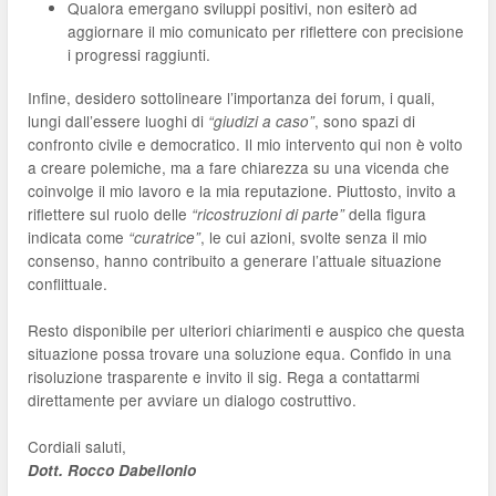
Qualora emergano sviluppi positivi, non esiterò ad
aggiornare il mio comunicato per riflettere con precisione
i progressi raggiunti.
Infine, desidero sottolineare l’importanza dei forum, i quali,
lungi dall’essere luoghi di
, sono spazi di
“giudizi a caso”
confronto civile e democratico. Il mio intervento qui non è volto
a creare polemiche, ma a fare chiarezza su una vicenda che
coinvolge il mio lavoro e la mia reputazione. Piuttosto, invito a
riflettere sul ruolo delle
della figura
“ricostruzioni di parte”
indicata come
, le cui azioni, svolte senza il mio
“curatrice”
consenso, hanno contribuito a generare l’attuale situazione
conflittuale.
Resto disponibile per ulteriori chiarimenti e auspico che questa
situazione possa trovare una soluzione equa. Confido in una
risoluzione trasparente e invito il sig. Rega a contattarmi
direttamente per avviare un dialogo costruttivo.
Cordiali saluti,
Dott. Rocco Dabellonio