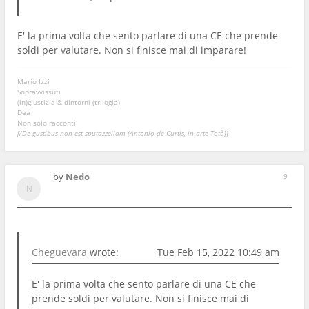
E' la prima volta che sento parlare di una CE che prende
soldi per valutare. Non si finisce mai di imparare!
Mario Izzi
Sopravvissuti
(in)giustizia & dintorni (trilogia)
Dea
Non solo racconti
[/De gustibus non est sputazzellam (Antonio de Curtis, in arte Totò)]
by
Nedo
9
Cheguevara
wrote:
Tue Feb 15, 2022 10:49 am
E' la prima volta che sento parlare di una CE che
prende soldi per valutare. Non si finisce mai di