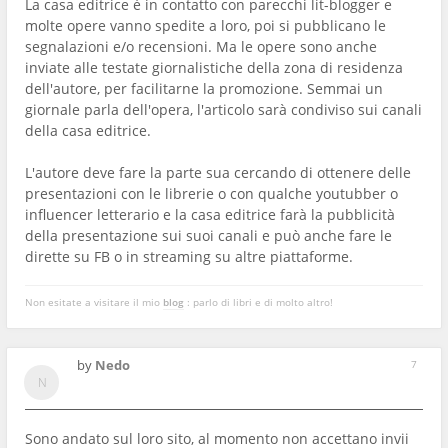
La casa editrice è in contatto con parecchi lit-blogger e
molte opere vanno spedite a loro, poi si pubblicano le
segnalazioni e/o recensioni. Ma le opere sono anche
inviate alle testate giornalistiche della zona di residenza
dell'autore, per facilitarne la promozione. Semmai un
giornale parla dell'opera, l'articolo sarà condiviso sui canali
della casa editrice.
L'autore deve fare la parte sua cercando di ottenere delle
presentazioni con le librerie o con qualche youtubber o
influencer letterario e la casa editrice farà la pubblicità
della presentazione sui suoi canali e può anche fare le
dirette su FB o in streaming su altre piattaforme.
Non esitate a visitare il mio
blog
: parlo di libri e di molto altro!
by
Nedo
7
Sono andato sul loro sito, al momento non accettano invii