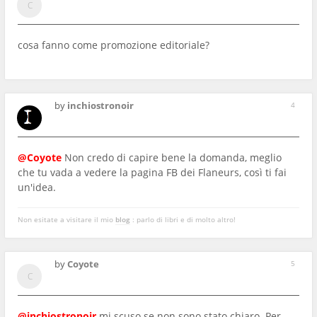
cosa fanno come promozione editoriale?
by
inchiostronoir
4
@Coyote
Non credo di capire bene la domanda, meglio
che tu vada a vedere la pagina FB dei Flaneurs, così ti fai
un'idea.
Non esitate a visitare il mio
blog
: parlo di libri e di molto altro!
by
Coyote
5
@inchiostronoir
mi scuso se non sono stato chiaro. Per