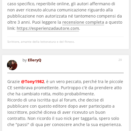
caso specifico, reperibile online, gli autori affermano di
non aver ricevuto alcuna comunicazione riguardo alla
pubblicazione non autorizzata né tantomeno compensi da
oltre 3 anni. Puoi leggere la
recensione completa
a questo
link:
https://esperienzadautore.com
.
Scrittore, amante della letteratura e del fitness.
by
ElleryQ
20
Grazie
@Tony1982
, è un vero peccato, perché tra le piccole
CE sembrava promettente. Purtroppo c'è da prendere atto
che ha cambiato rotta, molto probabilmente.
Ricordo di una iscritta qui al forum, che decise di
pubblicare con questo editore dopo aver partecipato a
Ioscrittore, poiché diceva di aver ricevuto un buon
contratto. Non ricordo il suo nick per taggarla, spero solo
che "passi" di qua per conoscere anche la sua esperienza.