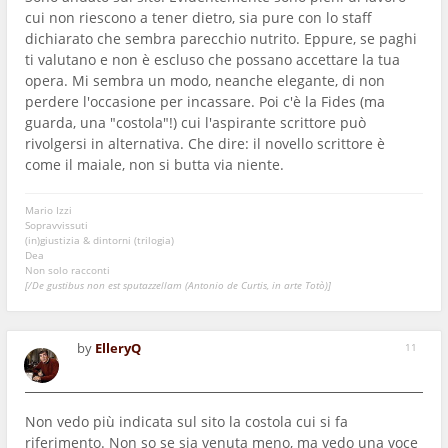
cui non riescono a tener dietro, sia pure con lo staff
dichiarato che sembra parecchio nutrito. Eppure, se paghi
ti valutano e non è escluso che possano accettare la tua
opera. Mi sembra un modo, neanche elegante, di non
perdere l'occasione per incassare. Poi c'è la Fides (ma
guarda, una "costola"!) cui l'aspirante scrittore può
rivolgersi in alternativa. Che dire: il novello scrittore è
come il maiale, non si butta via niente.
Mario Izzi
Sopravvissuti
(in)giustizia & dintorni (trilogia)
Dea
Non solo racconti
[/De gustibus non est sputazzellam (Antonio de Curtis, in arte Totò)]
by
ElleryQ
11
Non vedo più indicata sul sito la costola cui si fa
riferimento. Non so se sia venuta meno, ma vedo una voce