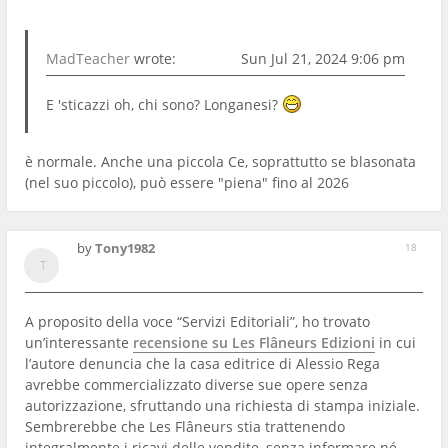
MadTeacher
wrote:
Sun Jul 21, 2024 9:06 pm
E 'sticazzi oh, chi sono? Longanesi?
è normale. Anche una piccola Ce, soprattutto se blasonata
(nel suo piccolo), può essere "piena" fino al 2026
by
Tony1982
18
A proposito della voce “Servizi Editoriali”, ho trovato
un’interessante
recensione su Les Flâneurs Edizioni
in cui
l’autore denuncia che la casa editrice di Alessio Rega
avrebbe commercializzato diverse sue opere senza
autorizzazione, sfruttando una richiesta di stampa iniziale.
Sembrerebbe che Les Flâneurs stia trattenendo
integralmente i ricavi delle vendite, senza informare né