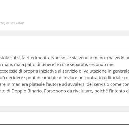
is, in arte Totò)]
ostola cui si fa riferimento. Non so se sia venuta meno, ma vedo un
di male, ma a patto di tenere le cose separate, secondo me.
cedesse di propria iniziativa al servizio di valutazione in general
 può decidere spontaneamente di inviare un contratto editoriale c
re in maniera plateale l'autore ad avvalersi del servizio come cor
o di Doppio Binario. Forse sono da rivalutare, poiché l'intento di