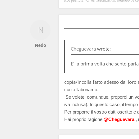
[/De gustibus non est sputazzellam (Antonio de Curt
Nedo
Cheguevara
wrote:
E' la prima volta che sento parl
copia/incolla fatto adesso dal loro s
cui collaboriamo.
Se volete, comunque, proporci un vost
iva inclusa). In questo caso, il temp
Per proporre il vostro dattiloscritto e
Hai proprio ragione
@Cheguevara
, 