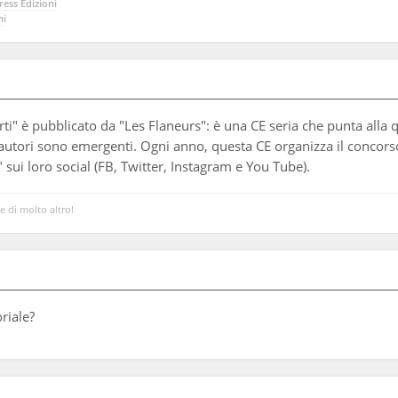
ess Edizioni
ni
ti" è pubblicato da "Les Flaneurs": è una CE seria che punta alla 
autori sono emergenti. Ogni anno, questa CE organizza il concorso 
 sui loro social (FB, Twitter, Instagram e You Tube).
 e di molto altro!
riale?