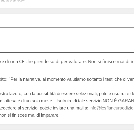
is, in arte Totò)]
are di una CE che prende soldi per valutare. Non si finisce mai di 
ito: "
Per la narrativa, al momento valutiamo soltanto i testi che ci ve
ro lavoro, con la possibilità di essere selezionati, potete usufruire 
o di attesa è di un solo mese. Usufruire di tale servizio NON È GARAN
 accedere al servizio, potete inviare una mail a:
info@lesflaneursedizion
non si finiscee mai di imparare.