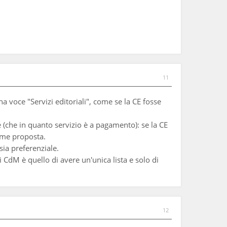
11
a voce "Servizi editoriali", come se la CE fosse
e (che in quanto servizio è a pagamento): se la CE
ome proposta.
sia preferenziale.
 CdM è quello di avere un'unica lista e solo di
12