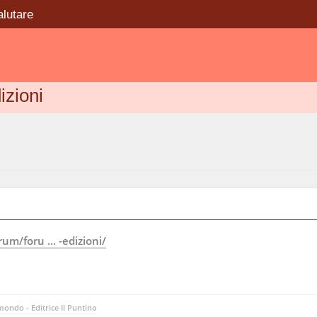
alutare
izioni
m/foru ... -edizioni/
ondo - Editrice Il Puntino