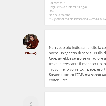
Sopravvissuti
(in)giustizia & dintorni (trilogia)
Dea
Non solo racconti
[/De gustibus non est sputazzellam (Antonio de Curt
Non vedo più indicata sul sito la c
anche un'agenzia di servizi. Nulla 
ElleryQ
Cioè, avrebbe senso se un autore ac
trova interessante il manoscritto,
Trovo meno corretto, invece, esorta
Saranno contro l'EAP, ma sanno tant
editori Free.