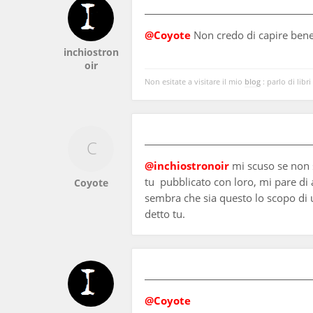
@Coyote
Non credo di capire bene 
inchiostron
oir
Non esitate a visitare il mio
blog
: parlo di libri
@inchiostronoir
mi scuso se non s
tu pubblicato con loro, mi pare di 
Coyote
sembra che sia questo lo scopo di u
detto tu.
@Coyote