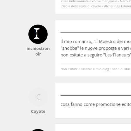
Pizze indemoniate e come mangiarle - Nero Pr
L'isola delle teste di cavolo - Alcheringa Edizio
Il mio romanzo, "Il Maestro dei mor
"snobba" le nuove proposte e vari 
inchiostron
oir
non esitate a seguire "Les Flaneurs"
Non esitate a visitare il mio
blog
: parlo di libri
cosa fanno come promozione edito
Coyote