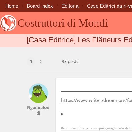
Home
Board index
Editoria
Case Editrici da ri-v
Costruttori di Mondi
[Casa Editrice] Les Flâneurs Ed
1
2
35 posts
https://www.writersdream.org/foru
Ngannafod
di
Brodoman. Il supereroe più sgangherato del m