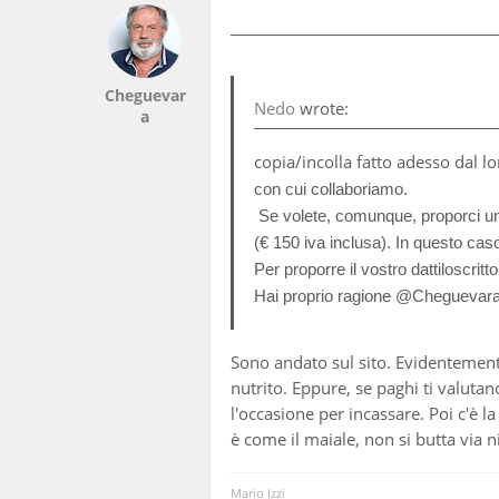
Cheguevar
Nedo
wrote:
a
copia/incolla fatto adesso dal lor
con cui collaboriamo.
Se volete, comunque, proporci un 
(€ 150 iva inclusa). In questo ca
Per proporre il vostro dattiloscrit
Hai proprio ragione @Cheguevara ,
Sono andato sul sito. Evidentemente
nutrito. Eppure, se paghi ti valut
l'occasione per incassare. Poi c'è la
è come il maiale, non si butta via n
Mario Izzi