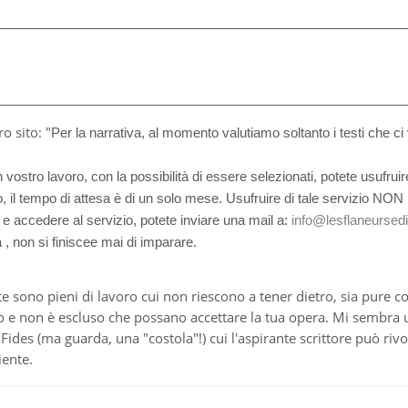
o sito: "
Per la narrativa, al momento valutiamo soltanto i testi che ci
vostro lavoro, con la possibilità di essere selezionati, potete usufrui
so, il tempo di attesa è di un solo mese. Usufruire di tale servizio N
to e accedere al servizio, potete inviare una mail a:
info@lesflaneursediz
 non si finiscee mai di imparare.
 sono pieni di lavoro cui non riescono a tener dietro, sia pure c
ano e non è escluso che possano accettare la tua opera. Mi sembr
 Fides (ma guarda, una "costola"!) cui l'aspirante scrittore può rivol
iente.