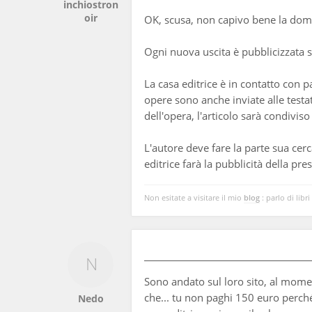
inchiostron
oir
OK, scusa, non capivo bene la do
Ogni nuova uscita è pubblicizzata su
La casa editrice è in contatto con 
opere sono anche inviate alle testa
dell'opera, l'articolo sarà condiviso 
L'autore deve fare la parte sua cerc
editrice farà la pubblicità della pr
Non esitate a visitare il mio
blog
: parlo di libri
Sono andato sul loro sito, al momen
che... tu non paghi 150 euro perché
Nedo