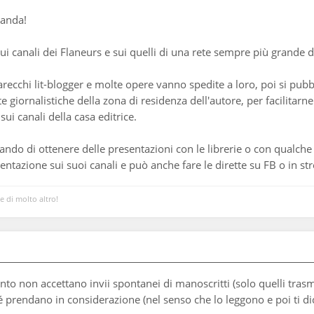
manda!
i canali dei Flaneurs e sui quelli di una rete sempre più grande di 
parecchi lit-blogger e molte opere vanno spedite a loro, poi si pub
te giornalistiche della zona di residenza dell'autore, per facilita
sui canali della casa editrice.
ando di ottenere delle presentazioni con le librerie o con qualche
esentazione sui suoi canali e può anche fare le dirette su FB o in s
 e di molto altro!
to non accettano invii spontanei di manoscritti (solo quelli trasm
 prendano in considerazione (nel senso che lo leggono e poi ti dico