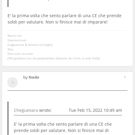
E' la prima volta che sento parlare di una CE che prende
soldi per valutare. Non si finisce mai di imparare!
Mario Izzi
Sopravvissuti
(in)giustizia & dintorni (trilogia)
Dea
Non solo racconti
[/De gustibus non est sputazzellam (Antonio de Curtis, in arte Totò)]
by
Nedo
9
Cheguevara
wrote:
Tue Feb 15, 2022 10:49 am
E' la prima volta che sento parlare di una CE che
prende soldi per valutare. Non si finisce mai di