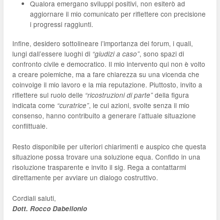
Qualora emergano sviluppi positivi, non esiterò ad
aggiornare il mio comunicato per riflettere con precisione
i progressi raggiunti.
Infine, desidero sottolineare l’importanza dei forum, i quali,
lungi dall’essere luoghi di
, sono spazi di
“giudizi a caso”
confronto civile e democratico. Il mio intervento qui non è volto
a creare polemiche, ma a fare chiarezza su una vicenda che
coinvolge il mio lavoro e la mia reputazione. Piuttosto, invito a
riflettere sul ruolo delle
della figura
“ricostruzioni di parte”
indicata come
, le cui azioni, svolte senza il mio
“curatrice”
consenso, hanno contribuito a generare l’attuale situazione
conflittuale.
Resto disponibile per ulteriori chiarimenti e auspico che questa
situazione possa trovare una soluzione equa. Confido in una
risoluzione trasparente e invito il sig. Rega a contattarmi
direttamente per avviare un dialogo costruttivo.
Cordiali saluti,
Dott. Rocco Dabellonio