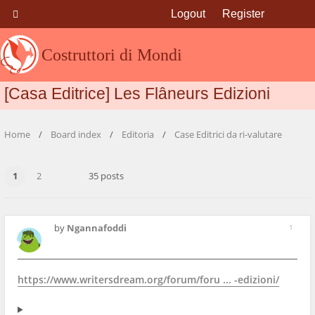
Logout
Register
Costruttori di Mondi
[Casa Editrice] Les Flâneurs Edizioni
Home
Board index
Editoria
Case Editrici da ri-valutare
1
2
35 posts
by
Ngannafoddi
1
https://www.writersdream.org/forum/foru ... -edizioni/