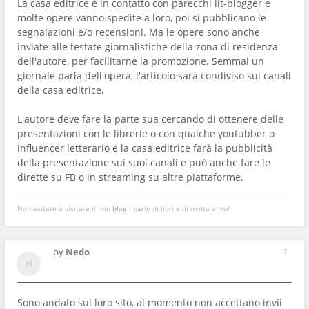
La casa editrice è in contatto con parecchi lit-blogger e
molte opere vanno spedite a loro, poi si pubblicano le
segnalazioni e/o recensioni. Ma le opere sono anche
inviate alle testate giornalistiche della zona di residenza
dell'autore, per facilitarne la promozione. Semmai un
giornale parla dell'opera, l'articolo sarà condiviso sui canali
della casa editrice.
L'autore deve fare la parte sua cercando di ottenere delle
presentazioni con le librerie o con qualche youtubber o
influencer letterario e la casa editrice farà la pubblicità
della presentazione sui suoi canali e può anche fare le
dirette su FB o in streaming su altre piattaforme.
Non esitate a visitare il mio
blog
: parlo di libri e di molto altro!
by
Nedo
7
Sono andato sul loro sito, al momento non accettano invii