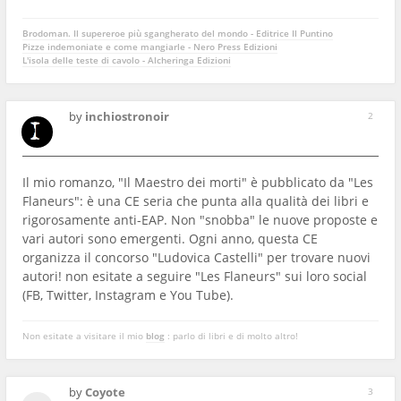
Brodoman. Il supereroe più sgangherato del mondo - Editrice Il Puntino
Pizze indemoniate e come mangiarle - Nero Press Edizioni
L'isola delle teste di cavolo - Alcheringa Edizioni
by
inchiostronoir
2
Il mio romanzo, "Il Maestro dei morti" è pubblicato da "Les
Flaneurs": è una CE seria che punta alla qualità dei libri e
rigorosamente anti-EAP. Non "snobba" le nuove proposte e
vari autori sono emergenti. Ogni anno, questa CE
organizza il concorso "Ludovica Castelli" per trovare nuovi
autori! non esitate a seguire "Les Flaneurs" sui loro social
(FB, Twitter, Instagram e You Tube).
Non esitate a visitare il mio
blog
: parlo di libri e di molto altro!
by
Coyote
3