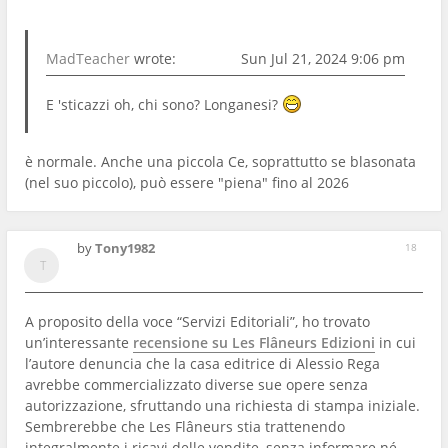
MadTeacher
wrote:
Sun Jul 21, 2024 9:06 pm
E 'sticazzi oh, chi sono? Longanesi?
è normale. Anche una piccola Ce, soprattutto se blasonata
(nel suo piccolo), può essere "piena" fino al 2026
by
Tony1982
18
A proposito della voce “Servizi Editoriali”, ho trovato
un’interessante
recensione su Les Flâneurs Edizioni
in cui
l’autore denuncia che la casa editrice di Alessio Rega
avrebbe commercializzato diverse sue opere senza
autorizzazione, sfruttando una richiesta di stampa iniziale.
Sembrerebbe che Les Flâneurs stia trattenendo
integralmente i ricavi delle vendite, senza informare né