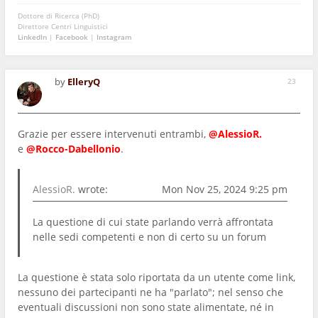
Dottore di Ricerca (PhD)
Direttore Centri Linguistici
LinkedIn
|
Facebook
|
Instagram
by
ElleryQ
23
Grazie per essere intervenuti entrambi,
@AlessioR.
e
@Rocco-Dabellonio
.
AlessioR.
wrote:
Mon Nov 25, 2024 9:25 pm
La questione di cui state parlando verrà affrontata
nelle sedi competenti e non di certo su un forum
La questione è stata solo riportata da un utente come link,
nessuno dei partecipanti ne ha "parlato"; nel senso che
eventuali discussioni non sono state alimentate, né in