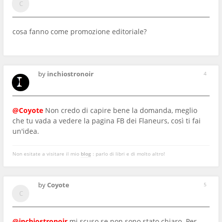
cosa fanno come promozione editoriale?
by
inchiostronoir
4
@Coyote
Non credo di capire bene la domanda, meglio
che tu vada a vedere la pagina FB dei Flaneurs, così ti fai
un'idea.
Non esitate a visitare il mio
blog
: parlo di libri e di molto altro!
by
Coyote
5
@inchiostronoir
mi scuso se non sono stato chiaro. Per