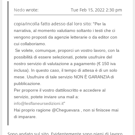
Nedo
wrote:
Tue Feb 15, 2022 2:30 pm
copia/incolla fatto adesso dal loro sito: "
Per la
narrativa, al momento valutiamo soltanto i testi che ci
vengono proposti da agenzie letterarie o da editor con
cui collaboriamo.
Se volete, comunque, proporci un vostro lavoro, con la
possibilità di essere selezionati, potete usufruire del
nostro servizio di valutazione a pagamento (€ 150 iva
inclusa). In questo caso, il tempo di attesa è di un solo
mese. Usufruire di tale servizio NON È GARANZIA di
pubblicazione.
Per proporre il vostro dattiloscritto e accedere al
servizio, potete inviare una mail a:
info@lesflaneursedizioni.it
"
Hai proprio ragione @Cheguevara , non si finiscee mai
di imparare.
Sono andato sul sito. Evidentemente sono pieni di lavoro