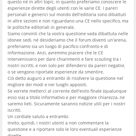
questo né in altri topic, in quanto preferiamo conoscere le
esperienze dirette degli utenti con le varie CE. I pareri
personali e generici sul mondo dell'editoria sono dibattuti
in altre sezioni e non riguardano una CE nello specifico, ma
le politiche editoriali in generale.
Siamo convinti che la vostra questione vada dibattuta nelle
idonee sedi, né desideriamo che il forum diventi un'arena,
preferiamo sia un luogo di pacifico confronto e di
informazione. Anzi, avremmo piacere che le CE
intervenissero per dare chiarimenti e fare scouting tra i
nostri iscritti, e non solo per difendersi da pareri negativi,
o se vengono riportate esperienze da smentire.
Ciò detto auguro a entrambi di risolvere la questione nel
migliore dei modi e nei luoghi appositi.
Se vorrete metterci al corrente dell'esito finale (qualunque
esso sia) a titolo informativo e per maggiore chiarezza, ne
saremo lieti. Sicuramente saranno notizie utili per i nostri
iscritti.
Un cordiale saluto a entrambi.
Invito, quindi, i nostri utenti a non commentare la
questione e a riportare solo le loro eventuali esperienze
dirette.