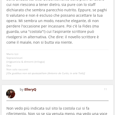
cui non riescono a tener dietro, sia pure con lo staff
dichiarato che sembra parecchio nutrito. Eppure, se paghi
ti valutano e non è escluso che possano accettare la tua
opera. Mi sembra un modo, neanche elegante, di non
perdere l'occasione per incassare. Poi c'è la Fides (ma
guarda, una "costola"!) cui l'aspirante scrittore può
rivolgersi in alternativa. Che dire: il novello scrittore è
come il maiale, non si butta via niente.
Mario Izzi
Sopravvissuti
(in)giustizia & dintorni (trilogia)
Dea
Non solo racconti
[/De gustibus non est sputazzellam (Antonio de Curtis, in arte Totò)]
by
ElleryQ
11
Non vedo più indicata sul sito la costola cui si fa
riferimento. Non so se sia venuta meno, ma vedo una voce