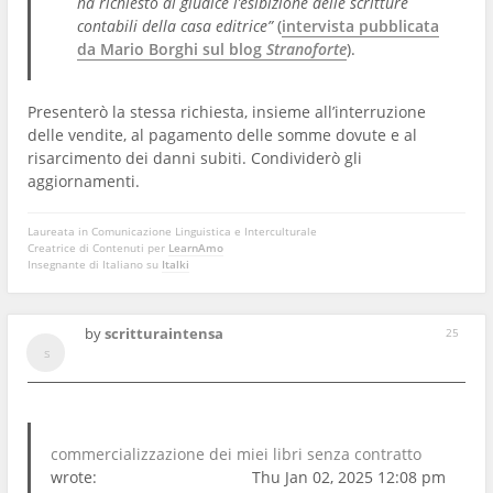
ha richiesto al giudice l’esibizione delle scritture
contabili della casa editrice”
(
intervista pubblicata
da Mario Borghi sul blog
Stranoforte
).
Presenterò la stessa richiesta, insieme all’interruzione
delle vendite, al pagamento delle somme dovute e al
risarcimento dei danni subiti. Condividerò gli
aggiornamenti.
Laureata in Comunicazione Linguistica e Interculturale
Creatrice di Contenuti per
LearnAmo
Insegnante di Italiano su
Italki
by
scritturaintensa
25
commercializzazione dei miei libri senza contratto
wrote:
Thu Jan 02, 2025 12:08 pm