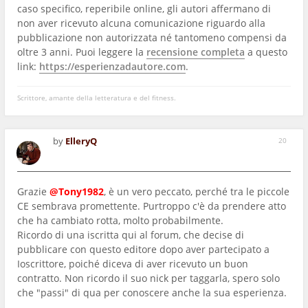
caso specifico, reperibile online, gli autori affermano di
non aver ricevuto alcuna comunicazione riguardo alla
pubblicazione non autorizzata né tantomeno compensi da
oltre 3 anni. Puoi leggere la
recensione completa
a questo
link:
https://esperienzadautore.com
.
Scrittore, amante della letteratura e del fitness.
by
ElleryQ
20
Grazie
@Tony1982
, è un vero peccato, perché tra le piccole
CE sembrava promettente. Purtroppo c'è da prendere atto
che ha cambiato rotta, molto probabilmente.
Ricordo di una iscritta qui al forum, che decise di
pubblicare con questo editore dopo aver partecipato a
Ioscrittore, poiché diceva di aver ricevuto un buon
contratto. Non ricordo il suo nick per taggarla, spero solo
che "passi" di qua per conoscere anche la sua esperienza.