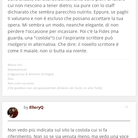
cui non riescono a tener dietro, sia pure con lo staff
dichiarato che sembra parecchio nutrito. Eppure, se paghi
ti valutano e non è escluso che possano accettare la tua
opera. Mi sembra un modo, neanche elegante, di non
perdere l'occasione per incassare. Poi c'è la Fides (ma
guarda, una "costola"!) cui l'aspirante scrittore può
rivolgersi in alternativa. Che dire: il novello scrittore è
come il maiale, non si butta via niente.
Mario Izzi
Sopravvissuti
(in)giustizia & dintorni (trilogia)
Dea
Non solo racconti
[/De gustibus non est sputazzellam (Antonio de Curtis, in arte Totò)]
by
ElleryQ
11
Non vedo più indicata sul sito la costola cui si fa
riferimento. Non so se sia venuta meno, ma vedo una voce