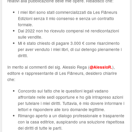
relativi alla pubblicazione delle mie opere. Ribadisco che:
I miei libri sono stati commercializzati da Les Flâneurs
Edizioni senza il mio consenso e senza un contratto
formale.
Dal 2022 non ho ricevuto compensi né rendicontazioni
sulle vendite.
Mi è stato chiesto di pagare 3.000 € come risarcimento
per aver venduto i miei libri, di cui detengo pienamente i
diritti.
In merito ai commenti del sig. Alessio Rega (
),
@AlessioR.
editore e rappresentante di Les Flâneurs, desidero chiarire
che:
Concordo sul fatto che le questioni legali vadano
affrontate nelle sedi opportune e ho già intrapreso azioni
per tutelare i miei diritti. Tuttavia, è mio dovere informare i
lettori e rispondere alle loro domande legittime.
Rimango aperto a un dialogo professionale e trasparente
con la casa editrice, auspicando una soluzione rispettosa
dei diritti di tutte le parti.