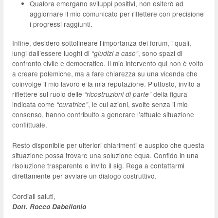
Qualora emergano sviluppi positivi, non esiterò ad
aggiornare il mio comunicato per riflettere con precisione
i progressi raggiunti.
Infine, desidero sottolineare l’importanza dei forum, i quali,
lungi dall’essere luoghi di
, sono spazi di
“giudizi a caso”
confronto civile e democratico. Il mio intervento qui non è volto
a creare polemiche, ma a fare chiarezza su una vicenda che
coinvolge il mio lavoro e la mia reputazione. Piuttosto, invito a
riflettere sul ruolo delle
della figura
“ricostruzioni di parte”
indicata come
, le cui azioni, svolte senza il mio
“curatrice”
consenso, hanno contribuito a generare l’attuale situazione
conflittuale.
Resto disponibile per ulteriori chiarimenti e auspico che questa
situazione possa trovare una soluzione equa. Confido in una
risoluzione trasparente e invito il sig. Rega a contattarmi
direttamente per avviare un dialogo costruttivo.
Cordiali saluti,
Dott. Rocco Dabellonio