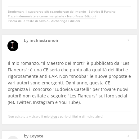
Brodoman. Il supereroe più sgangherato del mondo - Editrice Il Puntino
Pizze indemoniate e come mangiarle - Nero Press Edizioni
L'isola delle teste di cavolo - Alcheringa Edizioni
by
inchiostronoir
2
Il mio romanzo, "Il Maestro dei morti" è pubblicato da "Les
Flaneurs": è una CE seria che punta alla qualità dei libri e
rigorosamente anti-EAP. Non "snobba" le nuove proposte e
vari autori sono emergenti. Ogni anno, questa CE
organizza il concorso "Ludovica Castelli" per trovare nuovi
autori! non esitate a seguire "Les Flaneurs" sui loro social
(FB, Twitter, Instagram e You Tube).
Non esitate a visitare il mio
blog
: parlo di libri e di molto altro!
by
Coyote
3