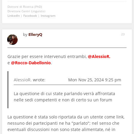
Dottore di Ricerca (PhD)
Direttore Centri Linguistici
LinkedIn
|
Facebook
|
Instagram
by
ElleryQ
23
Grazie per essere intervenuti entrambi,
@AlessioR.
e
@Rocco-Dabellonio
.
AlessioR.
wrote:
Mon Nov 25, 2024 9:25 pm
La questione di cui state parlando verrà affrontata
nelle sedi competenti e non di certo su un forum
La questione è stata solo riportata da un utente come link,
nessuno dei partecipanti ne ha "parlato"; nel senso che
eventuali discussioni non sono state alimentate, né in