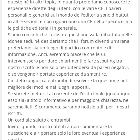
questo né in altri topic, in quanto preferiamo conoscere le
esperienze dirette degli utenti con le varie CE. I pareri
personali e generici sul mondo dell'editoria sono dibattuti
in altre sezioni e non riguardano una CE nello specifico, ma
le politiche editoriali in generale.
Siamo convinti che la vostra questione vada dibattuta nelle
idonee sedi, né desideriamo che il forum diventi un'arena,
preferiamo sia un luogo di pacifico confronto e di
informazione. Anzi, avremmo piacere che le CE
intervenissero per dare chiarimenti e fare scouting tra i
nostri iscritti, e non solo per difendersi da pareri negativi,
o se vengono riportate esperienze da smentire.
Ciò detto auguro a entrambi di risolvere la questione nel
migliore dei modi e nei luoghi appositi.
Se vorrete metterci al corrente dell'esito finale (qualunque
esso sia) a titolo informativo e per maggiore chiarezza, ne
saremo lieti. Sicuramente saranno notizie utili per i nostri
iscritti.
Un cordiale saluto a entrambi.
Invito, quindi, i nostri utenti a non commentare la
questione e a riportare solo le loro eventuali esperienze
dirette.