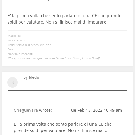
E' la prima volta che sento parlare di una CE che prende
soldi per valutare. Non si finisce mai di imparare!
Mario Izzi
Sopravvissuti
(in)giustizia & dintorni (trilogia)
Dea
Non solo racconti
[/De gustibus non est sputazzellam (Antonio de Curtis, in arte Totò)]
by
Nedo
9
Cheguevara
wrote:
Tue Feb 15, 2022 10:49 am
E' la prima volta che sento parlare di una CE che
prende soldi per valutare. Non si finisce mai di