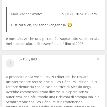
MadTeacher
wrote:
Sun Jul 21, 2024 9:06 pm
E 'sticazzi oh, chi sono? Longanesi?
è normale. Anche una piccola Ce, soprattutto se blasonata
(nel suo piccolo), può essere "piena" fino al 2026
by
Tony1982
18
A proposito della voce “Servizi Editoriali”, ho trovato
un’interessante
recensione su Les Flâneurs Edizioni
in cui
l’autore denuncia che la casa editrice di Alessio Rega
avrebbe commercializzato diverse sue opere senza
autorizzazione, sfruttando una richiesta di stampa iniziale.
Sembrerebbe che Les Flâneurs stia trattenendo
integralmente i ricavi delle vendite, senza informare né