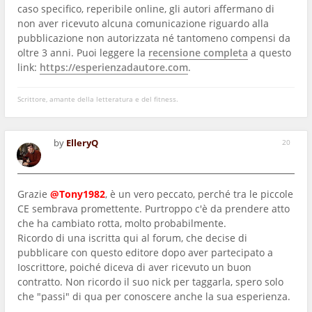
caso specifico, reperibile online, gli autori affermano di
non aver ricevuto alcuna comunicazione riguardo alla
pubblicazione non autorizzata né tantomeno compensi da
oltre 3 anni. Puoi leggere la
recensione completa
a questo
link:
https://esperienzadautore.com
.
Scrittore, amante della letteratura e del fitness.
by
ElleryQ
20
Grazie
@Tony1982
, è un vero peccato, perché tra le piccole
CE sembrava promettente. Purtroppo c'è da prendere atto
che ha cambiato rotta, molto probabilmente.
Ricordo di una iscritta qui al forum, che decise di
pubblicare con questo editore dopo aver partecipato a
Ioscrittore, poiché diceva di aver ricevuto un buon
contratto. Non ricordo il suo nick per taggarla, spero solo
che "passi" di qua per conoscere anche la sua esperienza.