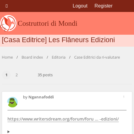
Logout
Register
Costruttori di Mondi
[Casa Editrice] Les Flâneurs Edizioni
Home
Board index
Editoria
Case Editrici da ri-valutare
1
2
35 posts
by
Ngannafoddi
1
https://www.writersdream.org/forum/foru ... -edizioni/