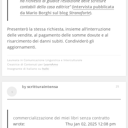
ha richiesto al giudice l’esibizione delle scritture
contabili della casa editrice”
(
intervista pubblicata
da Mario Borghi sul blog
Stranoforte
).
Presenterò la stessa richiesta, insieme all’interruzione
delle vendite, al pagamento delle somme dovute e al
risarcimento dei danni subiti. Condividerò gli
aggiornamenti.
Laureata in Comunicazione Linguistica e Interculturale
Creatrice di Contenuti per
LearnAmo
Insegnante di Italiano su
Italki
by
scritturaintensa
25
commercializzazione dei miei libri senza contratto
wrote:
Thu Jan 02, 2025 12:08 pm