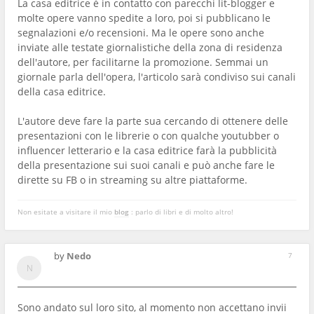
La casa editrice è in contatto con parecchi lit-blogger e
molte opere vanno spedite a loro, poi si pubblicano le
segnalazioni e/o recensioni. Ma le opere sono anche
inviate alle testate giornalistiche della zona di residenza
dell'autore, per facilitarne la promozione. Semmai un
giornale parla dell'opera, l'articolo sarà condiviso sui canali
della casa editrice.
L'autore deve fare la parte sua cercando di ottenere delle
presentazioni con le librerie o con qualche youtubber o
influencer letterario e la casa editrice farà la pubblicità
della presentazione sui suoi canali e può anche fare le
dirette su FB o in streaming su altre piattaforme.
Non esitate a visitare il mio
blog
: parlo di libri e di molto altro!
by
Nedo
7
Sono andato sul loro sito, al momento non accettano invii