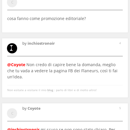
cosa fanno come promozione editoriale?
by
inchiostronoir
4
@Coyote
Non credo di capire bene la domanda, meglio
che tu vada a vedere la pagina FB dei Flaneurs, così ti fai
un'idea.
Non esitate a visitare il mio
blog
: parlo di libri e di molto altro!
by
Coyote
5
@inchiostronoir
mi scuso se non sono stato chiaro. Per