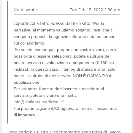
Nedo
wrote:
Tue Feb 15, 2022 2:30 pm
copia/incolla fatto adesso dal loro sito: "
Per la
narrativa, al momento valutiamo soltanto i testi che ci
vengono proposti da agenzie letterarie o da editor con
cui collaboriamo.
Se volete, comunque, proporci un vostro lavoro, con la
possibilità di essere selezionati, potete usufruire del
nostro servizio di valutazione a pagamento (€ 150 iva
inclusa). In questo caso, il tempo di attesa è di un solo
mese. Usufruire di tale servizio NON È GARANZIA di
pubblicazione.
Per proporre il vostro dattiloscritto e accedere al
servizio, potete inviare una mail a:
info@lesflaneursedizioni.it
"
Hai proprio ragione @Cheguevara , non si finiscee mai
di imparare.
Sono andato sul sito. Evidentemente sono pieni di lavoro