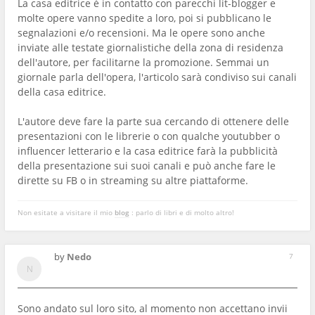
La casa editrice è in contatto con parecchi lit-blogger e
molte opere vanno spedite a loro, poi si pubblicano le
segnalazioni e/o recensioni. Ma le opere sono anche
inviate alle testate giornalistiche della zona di residenza
dell'autore, per facilitarne la promozione. Semmai un
giornale parla dell'opera, l'articolo sarà condiviso sui canali
della casa editrice.
L'autore deve fare la parte sua cercando di ottenere delle
presentazioni con le librerie o con qualche youtubber o
influencer letterario e la casa editrice farà la pubblicità
della presentazione sui suoi canali e può anche fare le
dirette su FB o in streaming su altre piattaforme.
Non esitate a visitare il mio
blog
: parlo di libri e di molto altro!
by
Nedo
7
Sono andato sul loro sito, al momento non accettano invii