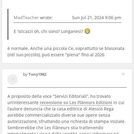
MadTeacher
wrote:
Sun Jul 21, 2024 9:06 pm
E 'sticazzi oh, chi sono? Longanesi?
è normale. Anche una piccola Ce, soprattutto se blasonata
(nel suo piccolo), può essere "piena" fino al 2026
by
Tony1982
18
A proposito della voce “Servizi Editoriali”, ho trovato
un’interessante
recensione su Les Flâneurs Edizioni
in cui
l’autore denuncia che la casa editrice di Alessio Rega
avrebbe commercializzato diverse sue opere senza
autorizzazione, sfruttando una richiesta di stampa iniziale.
Sembrerebbe che Les Flâneurs stia trattenendo
integralmente i ricavi delle vendite, senza informare né