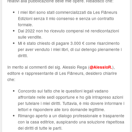
relativi alla pubblicazione delle mie opere. Ribadisco che:
I miei libri sono stati commercializzati da Les Flâneurs
Edizioni senza il mio consenso e senza un contratto
formale.
Dal 2022 non ho ricevuto compensi né rendicontazioni
sulle vendite.
Mi è stato chiesto di pagare 3.000 € come risarcimento
per aver venduto i miei libri, di cui detengo pienamente i
diritti.
In merito ai commenti del sig. Alessio Rega (
),
@AlessioR.
editore e rappresentante di Les Flâneurs, desidero chiarire
che:
Concordo sul fatto che le questioni legali vadano
affrontate nelle sedi opportune e ho già intrapreso azioni
per tutelare i miei diritti. Tuttavia, è mio dovere informare i
lettori e rispondere alle loro domande legittime.
Rimango aperto a un dialogo professionale e trasparente
con la casa editrice, auspicando una soluzione rispettosa
dei diritti di tutte le parti.