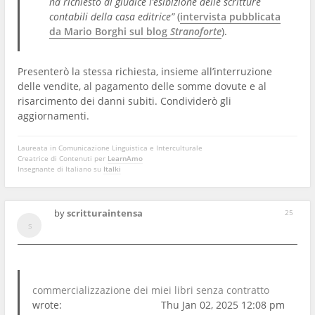
ha richiesto al giudice l’esibizione delle scritture
contabili della casa editrice”
(
intervista pubblicata
da Mario Borghi sul blog
Stranoforte
).
Presenterò la stessa richiesta, insieme all’interruzione
delle vendite, al pagamento delle somme dovute e al
risarcimento dei danni subiti. Condividerò gli
aggiornamenti.
Laureata in Comunicazione Linguistica e Interculturale
Creatrice di Contenuti per
LearnAmo
Insegnante di Italiano su
Italki
by
scritturaintensa
25
commercializzazione dei miei libri senza contratto
wrote:
Thu Jan 02, 2025 12:08 pm