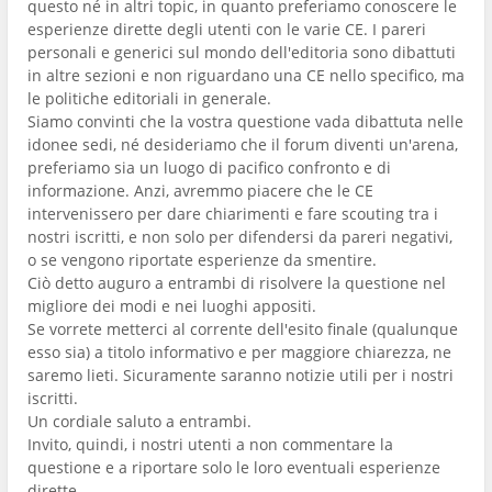
questo né in altri topic, in quanto preferiamo conoscere le
esperienze dirette degli utenti con le varie CE. I pareri
personali e generici sul mondo dell'editoria sono dibattuti
in altre sezioni e non riguardano una CE nello specifico, ma
le politiche editoriali in generale.
Siamo convinti che la vostra questione vada dibattuta nelle
idonee sedi, né desideriamo che il forum diventi un'arena,
preferiamo sia un luogo di pacifico confronto e di
informazione. Anzi, avremmo piacere che le CE
intervenissero per dare chiarimenti e fare scouting tra i
nostri iscritti, e non solo per difendersi da pareri negativi,
o se vengono riportate esperienze da smentire.
Ciò detto auguro a entrambi di risolvere la questione nel
migliore dei modi e nei luoghi appositi.
Se vorrete metterci al corrente dell'esito finale (qualunque
esso sia) a titolo informativo e per maggiore chiarezza, ne
saremo lieti. Sicuramente saranno notizie utili per i nostri
iscritti.
Un cordiale saluto a entrambi.
Invito, quindi, i nostri utenti a non commentare la
questione e a riportare solo le loro eventuali esperienze
dirette.