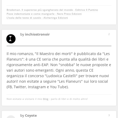
Brodoman. Il supereroe più sgangherato del mondo - Editrice Il Puntino
Pizze indemoniate e come mangiarle - Nero Press Edizioni
L'isola delle teste di cavolo - Alcheringa Edizioni
by
inchiostronoir
2
Il mio romanzo, "Il Maestro dei morti" è pubblicato da "Les
Flaneurs": è una CE seria che punta alla qualità dei libri e
rigorosamente anti-EAP. Non "snobba" le nuove proposte e
vari autori sono emergenti. Ogni anno, questa CE
organizza il concorso "Ludovica Castelli" per trovare nuovi
autori! non esitate a seguire "Les Flaneurs" sui loro social
(FB, Twitter, Instagram e You Tube).
Non esitate a visitare il mio
blog
: parlo di libri e di molto altro!
by
Coyote
3