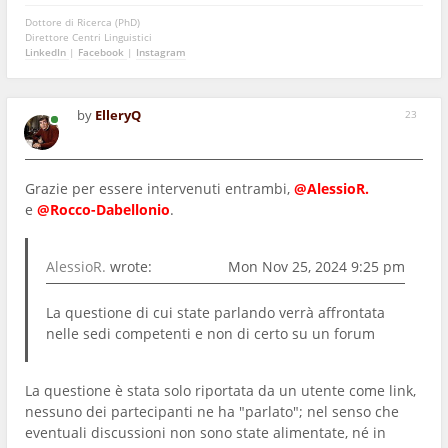
Dottore di Ricerca (PhD)
Direttore Centri Linguistici
LinkedIn
|
Facebook
|
Instagram
by
ElleryQ
23
Grazie per essere intervenuti entrambi,
@AlessioR.
e
@Rocco-Dabellonio
.
AlessioR.
wrote:
Mon Nov 25, 2024 9:25 pm
La questione di cui state parlando verrà affrontata
nelle sedi competenti e non di certo su un forum
La questione è stata solo riportata da un utente come link,
nessuno dei partecipanti ne ha "parlato"; nel senso che
eventuali discussioni non sono state alimentate, né in