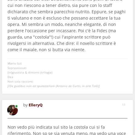
cui non riescono a tener dietro, sia pure con lo staff
dichiarato che sembra parecchio nutrito. Eppure, se paghi
ti valutano e non è escluso che possano accettare la tua
opera. Mi sembra un modo, neanche elegante, di non
perdere l'occasione per incassare. Poi c'è la Fides (ma
guarda, una "costola"!) cui l'aspirante scrittore può
rivolgersi in alternativa. Che dire: il novello scrittore è
come il maiale, non si butta via niente.
Mario Izzi
Sopravvissuti
(in)giustizia & dintorni (trilogia)
Dea
Non solo racconti
[/De gustibus non est sputazzellam (Antonio de Curtis, in arte Totò)]
by
ElleryQ
11
Non vedo più indicata sul sito la costola cui si fa
riferimento. Non so se sia venuta meno, ma vedo una voce