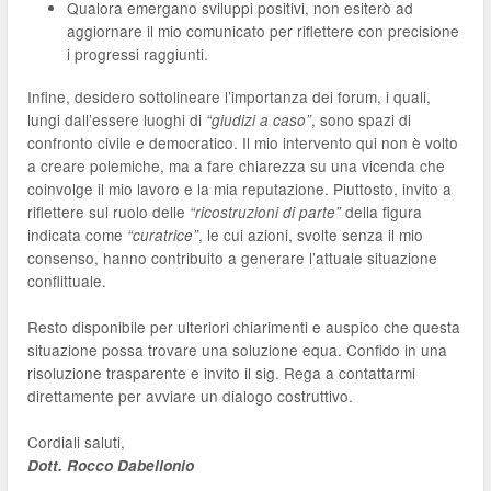
Qualora emergano sviluppi positivi, non esiterò ad
aggiornare il mio comunicato per riflettere con precisione
i progressi raggiunti.
Infine, desidero sottolineare l’importanza dei forum, i quali,
lungi dall’essere luoghi di
, sono spazi di
“giudizi a caso”
confronto civile e democratico. Il mio intervento qui non è volto
a creare polemiche, ma a fare chiarezza su una vicenda che
coinvolge il mio lavoro e la mia reputazione. Piuttosto, invito a
riflettere sul ruolo delle
della figura
“ricostruzioni di parte”
indicata come
, le cui azioni, svolte senza il mio
“curatrice”
consenso, hanno contribuito a generare l’attuale situazione
conflittuale.
Resto disponibile per ulteriori chiarimenti e auspico che questa
situazione possa trovare una soluzione equa. Confido in una
risoluzione trasparente e invito il sig. Rega a contattarmi
direttamente per avviare un dialogo costruttivo.
Cordiali saluti,
Dott. Rocco Dabellonio