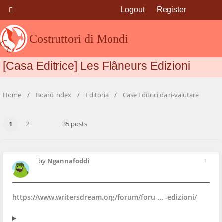
Logout
Register
Costruttori di Mondi
[Casa Editrice] Les Flâneurs Edizioni
Home
Board index
Editoria
Case Editrici da ri-valutare
1
2
35 posts
by
Ngannafoddi
1
https://www.writersdream.org/forum/foru ... -edizioni/