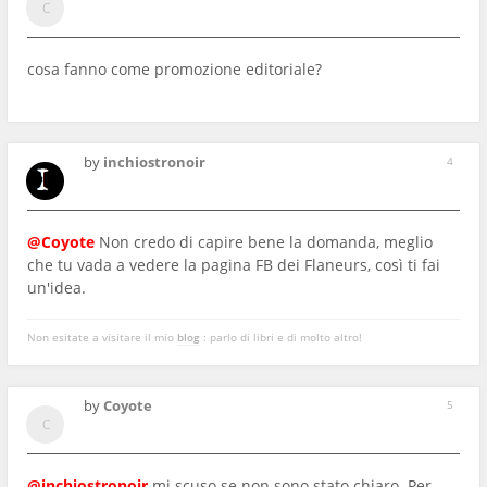
cosa fanno come promozione editoriale?
by
inchiostronoir
4
@Coyote
Non credo di capire bene la domanda, meglio
che tu vada a vedere la pagina FB dei Flaneurs, così ti fai
un'idea.
Non esitate a visitare il mio
blog
: parlo di libri e di molto altro!
by
Coyote
5
@inchiostronoir
mi scuso se non sono stato chiaro. Per