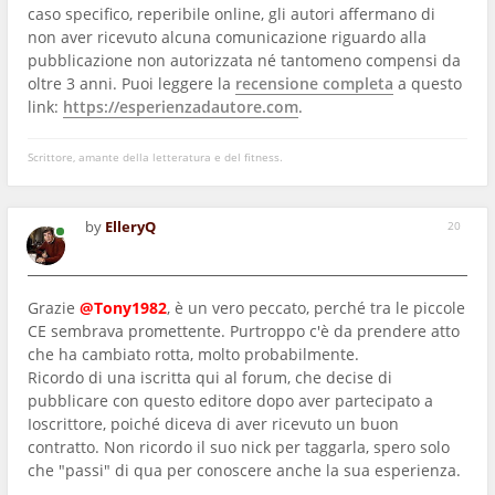
caso specifico, reperibile online, gli autori affermano di
non aver ricevuto alcuna comunicazione riguardo alla
pubblicazione non autorizzata né tantomeno compensi da
oltre 3 anni. Puoi leggere la
recensione completa
a questo
link:
https://esperienzadautore.com
.
Scrittore, amante della letteratura e del fitness.
by
ElleryQ
20
Grazie
@Tony1982
, è un vero peccato, perché tra le piccole
CE sembrava promettente. Purtroppo c'è da prendere atto
che ha cambiato rotta, molto probabilmente.
Ricordo di una iscritta qui al forum, che decise di
pubblicare con questo editore dopo aver partecipato a
Ioscrittore, poiché diceva di aver ricevuto un buon
contratto. Non ricordo il suo nick per taggarla, spero solo
che "passi" di qua per conoscere anche la sua esperienza.