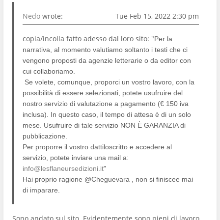
Nedo
wrote:
Tue Feb 15, 2022 2:30 pm
copia/incolla fatto adesso dal loro sito: "
Per la
narrativa, al momento valutiamo soltanto i testi che ci
vengono proposti da agenzie letterarie o da editor con
cui collaboriamo.
Se volete, comunque, proporci un vostro lavoro, con la
possibilità di essere selezionati, potete usufruire del
nostro servizio di valutazione a pagamento (€ 150 iva
inclusa). In questo caso, il tempo di attesa è di un solo
mese. Usufruire di tale servizio NON È GARANZIA di
pubblicazione.
Per proporre il vostro dattiloscritto e accedere al
servizio, potete inviare una mail a:
info@lesflaneursedizioni.it
"
Hai proprio ragione @Cheguevara , non si finiscee mai
di imparare.
Sono andato sul sito. Evidentemente sono pieni di lavoro