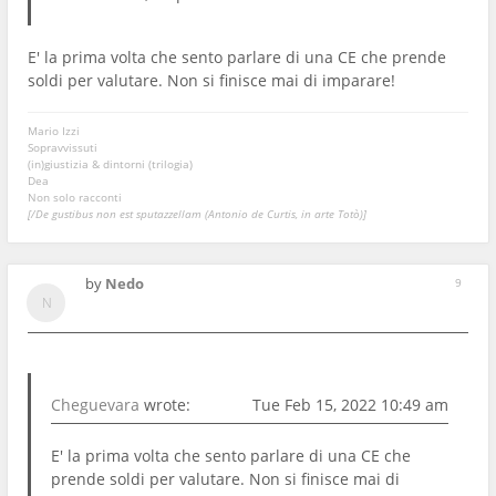
E' la prima volta che sento parlare di una CE che prende
soldi per valutare. Non si finisce mai di imparare!
Mario Izzi
Sopravvissuti
(in)giustizia & dintorni (trilogia)
Dea
Non solo racconti
[/De gustibus non est sputazzellam (Antonio de Curtis, in arte Totò)]
by
Nedo
9
Cheguevara
wrote:
Tue Feb 15, 2022 10:49 am
E' la prima volta che sento parlare di una CE che
prende soldi per valutare. Non si finisce mai di