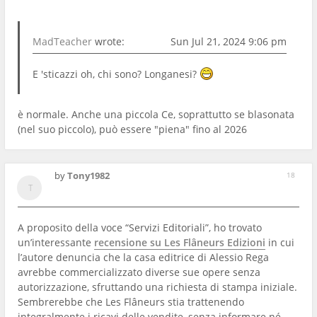
MadTeacher
wrote:
Sun Jul 21, 2024 9:06 pm
E 'sticazzi oh, chi sono? Longanesi?
è normale. Anche una piccola Ce, soprattutto se blasonata
(nel suo piccolo), può essere "piena" fino al 2026
by
Tony1982
18
A proposito della voce “Servizi Editoriali”, ho trovato
un’interessante
recensione su Les Flâneurs Edizioni
in cui
l’autore denuncia che la casa editrice di Alessio Rega
avrebbe commercializzato diverse sue opere senza
autorizzazione, sfruttando una richiesta di stampa iniziale.
Sembrerebbe che Les Flâneurs stia trattenendo
integralmente i ricavi delle vendite, senza informare né