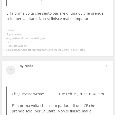
E' la prima volta che sento parlare di una CE che prende
soldi per valutare. Non si finisce mai di imparare!
Mario Izzi
Sopravvissuti
(in)giustizia & dintorni (trilogia)
Dea
Non solo racconti
[/De gustibus non est sputazzellam (Antonio de Curtis, in arte Totò)]
by
Nedo
9
Cheguevara
wrote:
Tue Feb 15, 2022 10:49 am
E' la prima volta che sento parlare di una CE che
prende soldi per valutare. Non si finisce mai di