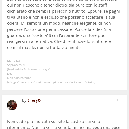
cui non riescono a tener dietro, sia pure con lo staff
dichiarato che sembra parecchio nutrito. Eppure, se paghi
ti valutano e non è escluso che possano accettare la tua
opera. Mi sembra un modo, neanche elegante, di non
perdere l'occasione per incassare. Poi c'è la Fides (ma
guarda, una "costola"!) cui l'aspirante scrittore può
rivolgersi in alternativa. Che dire: il novello scrittore è
come il maiale, non si butta via niente.
Mario Izzi
Sopravvissuti
(in)giustizia & dintorni (trilogia)
Dea
Non solo racconti
[/De gustibus non est sputazzellam (Antonio de Curtis, in arte Totò)]
by
ElleryQ
11
Non vedo più indicata sul sito la costola cui si fa
riferimento. Non so se sia venuta meno, ma vedo una voce