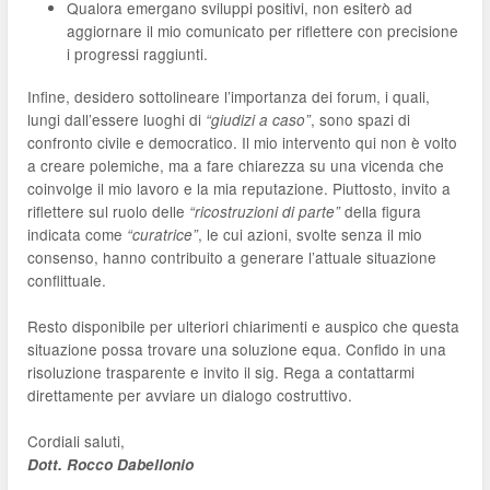
Qualora emergano sviluppi positivi, non esiterò ad
aggiornare il mio comunicato per riflettere con precisione
i progressi raggiunti.
Infine, desidero sottolineare l’importanza dei forum, i quali,
lungi dall’essere luoghi di
, sono spazi di
“giudizi a caso”
confronto civile e democratico. Il mio intervento qui non è volto
a creare polemiche, ma a fare chiarezza su una vicenda che
coinvolge il mio lavoro e la mia reputazione. Piuttosto, invito a
riflettere sul ruolo delle
della figura
“ricostruzioni di parte”
indicata come
, le cui azioni, svolte senza il mio
“curatrice”
consenso, hanno contribuito a generare l’attuale situazione
conflittuale.
Resto disponibile per ulteriori chiarimenti e auspico che questa
situazione possa trovare una soluzione equa. Confido in una
risoluzione trasparente e invito il sig. Rega a contattarmi
direttamente per avviare un dialogo costruttivo.
Cordiali saluti,
Dott. Rocco Dabellonio