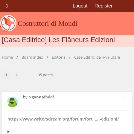
Logout
Register
Costruttori di Mondi
[Casa Editrice] Les Flâneurs Edizioni
Home
Board index
Editoria
Case Editrici da ri-valutare
1
2
35 posts
by
Ngannafoddi
1
https://www.writersdream.org/forum/foru ... -edizioni/