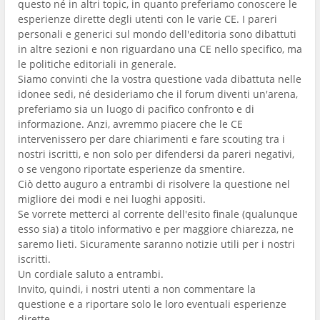
questo né in altri topic, in quanto preferiamo conoscere le
esperienze dirette degli utenti con le varie CE. I pareri
personali e generici sul mondo dell'editoria sono dibattuti
in altre sezioni e non riguardano una CE nello specifico, ma
le politiche editoriali in generale.
Siamo convinti che la vostra questione vada dibattuta nelle
idonee sedi, né desideriamo che il forum diventi un'arena,
preferiamo sia un luogo di pacifico confronto e di
informazione. Anzi, avremmo piacere che le CE
intervenissero per dare chiarimenti e fare scouting tra i
nostri iscritti, e non solo per difendersi da pareri negativi,
o se vengono riportate esperienze da smentire.
Ciò detto auguro a entrambi di risolvere la questione nel
migliore dei modi e nei luoghi appositi.
Se vorrete metterci al corrente dell'esito finale (qualunque
esso sia) a titolo informativo e per maggiore chiarezza, ne
saremo lieti. Sicuramente saranno notizie utili per i nostri
iscritti.
Un cordiale saluto a entrambi.
Invito, quindi, i nostri utenti a non commentare la
questione e a riportare solo le loro eventuali esperienze
dirette.