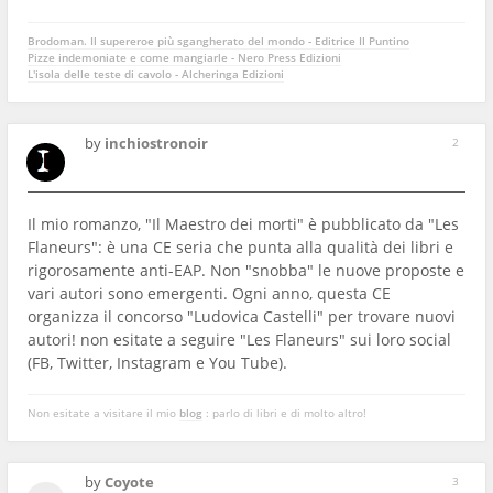
Brodoman. Il supereroe più sgangherato del mondo - Editrice Il Puntino
Pizze indemoniate e come mangiarle - Nero Press Edizioni
L'isola delle teste di cavolo - Alcheringa Edizioni
by
inchiostronoir
2
Il mio romanzo, "Il Maestro dei morti" è pubblicato da "Les
Flaneurs": è una CE seria che punta alla qualità dei libri e
rigorosamente anti-EAP. Non "snobba" le nuove proposte e
vari autori sono emergenti. Ogni anno, questa CE
organizza il concorso "Ludovica Castelli" per trovare nuovi
autori! non esitate a seguire "Les Flaneurs" sui loro social
(FB, Twitter, Instagram e You Tube).
Non esitate a visitare il mio
blog
: parlo di libri e di molto altro!
by
Coyote
3