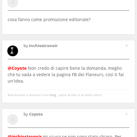
cosa fanno come promozione editoriale?
by
inchiostronoir
4
@Coyote
Non credo di capire bene la domanda, meglio
che tu vada a vedere la pagina FB dei Flaneurs, così ti fai
un'idea.
Non esitate a visitare il mio
blog
: parlo di libri e di molto altro!
by
Coyote
5
@inchiostronoir
mi scuso se non sono stato chiaro. Per