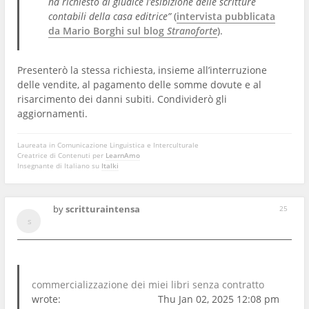
ha richiesto al giudice l’esibizione delle scritture
contabili della casa editrice”
(
intervista pubblicata
da Mario Borghi sul blog
Stranoforte
).
Presenterò la stessa richiesta, insieme all’interruzione
delle vendite, al pagamento delle somme dovute e al
risarcimento dei danni subiti. Condividerò gli
aggiornamenti.
Laureata in Comunicazione Linguistica e Interculturale
Creatrice di Contenuti per
LearnAmo
Insegnante di Italiano su
Italki
by
scritturaintensa
25
commercializzazione dei miei libri senza contratto
wrote:
Thu Jan 02, 2025 12:08 pm