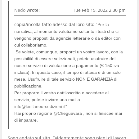
Nedo
wrote:
Tue Feb 15, 2022 2:30 pm
copia/incolla fatto adesso dal loro sito: "
Per la
narrativa, al momento valutiamo soltanto i testi che ci
vengono proposti da agenzie letterarie o da editor con
cui collaboriamo.
Se volete, comunque, proporci un vostro lavoro, con la
possibilità di essere selezionati, potete usufruire del
nostro servizio di valutazione a pagamento (€ 150 iva
inclusa). In questo caso, il tempo di attesa è di un solo
mese. Usufruire di tale servizio NON È GARANZIA di
pubblicazione.
Per proporre il vostro dattiloscritto e accedere al
servizio, potete inviare una mail a:
info@lesflaneursedizioni.it
"
Hai proprio ragione @Cheguevara , non si finiscee mai
di imparare.
Sono andato sul sito. Evidentemente sono pieni di lavoro