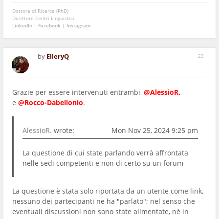
Dottore di Ricerca (PhD)
Direttore Centri Linguistici
LinkedIn
|
Facebook
|
Instagram
by
ElleryQ
23
Grazie per essere intervenuti entrambi,
@AlessioR.
e
@Rocco-Dabellonio
.
AlessioR.
wrote:
Mon Nov 25, 2024 9:25 pm
La questione di cui state parlando verrà affrontata
nelle sedi competenti e non di certo su un forum
La questione è stata solo riportata da un utente come link,
nessuno dei partecipanti ne ha "parlato"; nel senso che
eventuali discussioni non sono state alimentate, né in