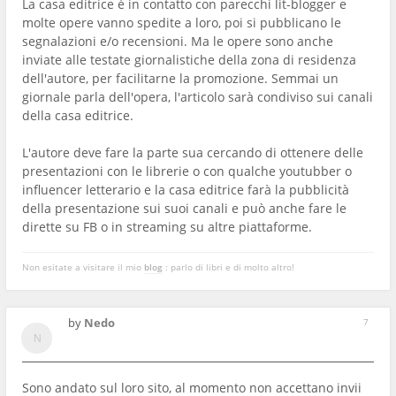
La casa editrice è in contatto con parecchi lit-blogger e
molte opere vanno spedite a loro, poi si pubblicano le
segnalazioni e/o recensioni. Ma le opere sono anche
inviate alle testate giornalistiche della zona di residenza
dell'autore, per facilitarne la promozione. Semmai un
giornale parla dell'opera, l'articolo sarà condiviso sui canali
della casa editrice.
L'autore deve fare la parte sua cercando di ottenere delle
presentazioni con le librerie o con qualche youtubber o
influencer letterario e la casa editrice farà la pubblicità
della presentazione sui suoi canali e può anche fare le
dirette su FB o in streaming su altre piattaforme.
Non esitate a visitare il mio
blog
: parlo di libri e di molto altro!
by
Nedo
7
Sono andato sul loro sito, al momento non accettano invii