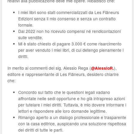
relativi alla pubblicazione delle mie opere. Ribadisco che:
I miei libri sono stati commercializzati da Les Flâneurs
Edizioni senza il mio consenso e senza un contratto
formale.
Dal 2022 non ho ricevuto compensi né rendicontazioni
sulle vendite.
Mi è stato chiesto di pagare 3.000 € come risarcimento
per aver venduto i miei libri, di cui detengo pienamente i
diritti.
In merito ai commenti del sig. Alessio Rega (
),
@AlessioR.
editore e rappresentante di Les Flâneurs, desidero chiarire
che:
Concordo sul fatto che le questioni legali vadano
affrontate nelle sedi opportune e ho già intrapreso azioni
per tutelare i miei diritti. Tuttavia, è mio dovere informare i
lettori e rispondere alle loro domande legittime.
Rimango aperto a un dialogo professionale e trasparente
con la casa editrice, auspicando una soluzione rispettosa
dei diritti di tutte le parti.