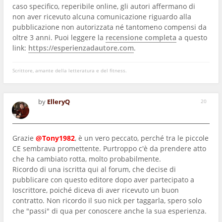
caso specifico, reperibile online, gli autori affermano di
non aver ricevuto alcuna comunicazione riguardo alla
pubblicazione non autorizzata né tantomeno compensi da
oltre 3 anni. Puoi leggere la
recensione completa
a questo
link:
https://esperienzadautore.com
.
Scrittore, amante della letteratura e del fitness.
by
ElleryQ
20
Grazie
@Tony1982
, è un vero peccato, perché tra le piccole
CE sembrava promettente. Purtroppo c'è da prendere atto
che ha cambiato rotta, molto probabilmente.
Ricordo di una iscritta qui al forum, che decise di
pubblicare con questo editore dopo aver partecipato a
Ioscrittore, poiché diceva di aver ricevuto un buon
contratto. Non ricordo il suo nick per taggarla, spero solo
che "passi" di qua per conoscere anche la sua esperienza.