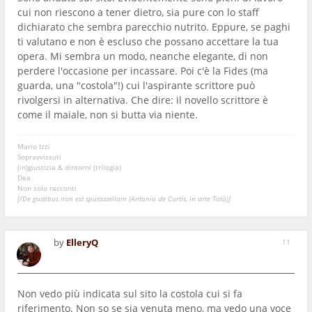
cui non riescono a tener dietro, sia pure con lo staff
dichiarato che sembra parecchio nutrito. Eppure, se paghi
ti valutano e non è escluso che possano accettare la tua
opera. Mi sembra un modo, neanche elegante, di non
perdere l'occasione per incassare. Poi c'è la Fides (ma
guarda, una "costola"!) cui l'aspirante scrittore può
rivolgersi in alternativa. Che dire: il novello scrittore è
come il maiale, non si butta via niente.
Mario Izzi
Sopravvissuti
(in)giustizia & dintorni (trilogia)
Dea
Non solo racconti
[/De gustibus non est sputazzellam (Antonio de Curtis, in arte Totò)]
by
ElleryQ
11
Non vedo più indicata sul sito la costola cui si fa
riferimento. Non so se sia venuta meno, ma vedo una voce