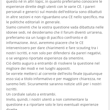
questo né in altri topic, in quanto preferiamo conoscere le
esperienze dirette degli utenti con le varie CE. I pareri
personali e generici sul mondo dell'editoria sono dibattuti
in altre sezioni e non riguardano una CE nello specifico, ma
le politiche editoriali in generale.
Siamo convinti che la vostra questione vada dibattuta nelle
idonee sedi, né desideriamo che il forum diventi un'arena,
preferiamo sia un luogo di pacifico confronto e di
informazione. Anzi, avremmo piacere che le CE
intervenissero per dare chiarimenti e fare scouting tra i
nostri iscritti, e non solo per difendersi da pareri negativi,
o se vengono riportate esperienze da smentire.
Ciò detto auguro a entrambi di risolvere la questione nel
migliore dei modi e nei luoghi appositi.
Se vorrete metterci al corrente dell'esito finale (qualunque
esso sia) a titolo informativo e per maggiore chiarezza, ne
saremo lieti. Sicuramente saranno notizie utili per i nostri
iscritti.
Un cordiale saluto a entrambi.
Invito, quindi, i nostri utenti a non commentare la
questione e a riportare solo le loro eventuali esperienze
dirette.