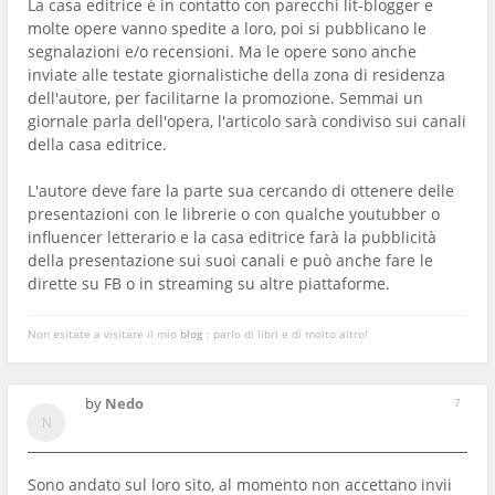
La casa editrice è in contatto con parecchi lit-blogger e
molte opere vanno spedite a loro, poi si pubblicano le
segnalazioni e/o recensioni. Ma le opere sono anche
inviate alle testate giornalistiche della zona di residenza
dell'autore, per facilitarne la promozione. Semmai un
giornale parla dell'opera, l'articolo sarà condiviso sui canali
della casa editrice.
L'autore deve fare la parte sua cercando di ottenere delle
presentazioni con le librerie o con qualche youtubber o
influencer letterario e la casa editrice farà la pubblicità
della presentazione sui suoi canali e può anche fare le
dirette su FB o in streaming su altre piattaforme.
Non esitate a visitare il mio
blog
: parlo di libri e di molto altro!
by
Nedo
7
Sono andato sul loro sito, al momento non accettano invii