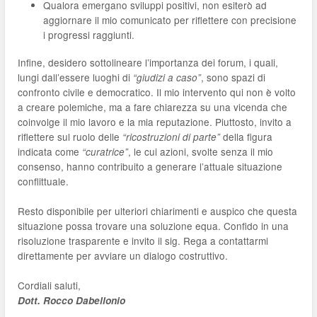
Qualora emergano sviluppi positivi, non esiterò ad
aggiornare il mio comunicato per riflettere con precisione
i progressi raggiunti.
Infine, desidero sottolineare l’importanza dei forum, i quali,
lungi dall’essere luoghi di
, sono spazi di
“giudizi a caso”
confronto civile e democratico. Il mio intervento qui non è volto
a creare polemiche, ma a fare chiarezza su una vicenda che
coinvolge il mio lavoro e la mia reputazione. Piuttosto, invito a
riflettere sul ruolo delle
della figura
“ricostruzioni di parte”
indicata come
, le cui azioni, svolte senza il mio
“curatrice”
consenso, hanno contribuito a generare l’attuale situazione
conflittuale.
Resto disponibile per ulteriori chiarimenti e auspico che questa
situazione possa trovare una soluzione equa. Confido in una
risoluzione trasparente e invito il sig. Rega a contattarmi
direttamente per avviare un dialogo costruttivo.
Cordiali saluti,
Dott. Rocco Dabellonio