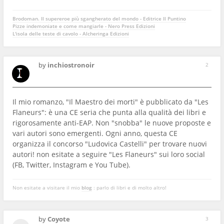
Brodoman. Il supereroe più sgangherato del mondo - Editrice Il Puntino
Pizze indemoniate e come mangiarle - Nero Press Edizioni
L'isola delle teste di cavolo - Alcheringa Edizioni
by
inchiostronoir
2
Il mio romanzo, "Il Maestro dei morti" è pubblicato da "Les
Flaneurs": è una CE seria che punta alla qualità dei libri e
rigorosamente anti-EAP. Non "snobba" le nuove proposte e
vari autori sono emergenti. Ogni anno, questa CE
organizza il concorso "Ludovica Castelli" per trovare nuovi
autori! non esitate a seguire "Les Flaneurs" sui loro social
(FB, Twitter, Instagram e You Tube).
Non esitate a visitare il mio
blog
: parlo di libri e di molto altro!
by
Coyote
3