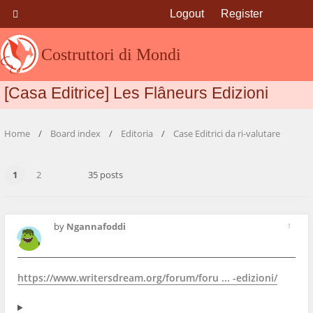
Logout
Register
Costruttori di Mondi
[Casa Editrice] Les Flâneurs Edizioni
Home
Board index
Editoria
Case Editrici da ri-valutare
1
2
35 posts
by
Ngannafoddi
1
https://www.writersdream.org/forum/foru ... -edizioni/