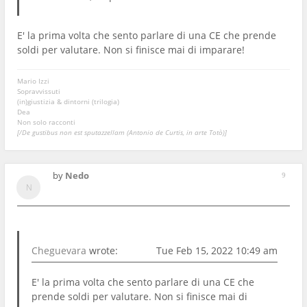
E' la prima volta che sento parlare di una CE che prende
soldi per valutare. Non si finisce mai di imparare!
Mario Izzi
Sopravvissuti
(in)giustizia & dintorni (trilogia)
Dea
Non solo racconti
[/De gustibus non est sputazzellam (Antonio de Curtis, in arte Totò)]
by
Nedo
9
Cheguevara
wrote:
Tue Feb 15, 2022 10:49 am
E' la prima volta che sento parlare di una CE che
prende soldi per valutare. Non si finisce mai di