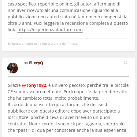
caso specifico, reperibile online, gli autori affermano di
non aver ricevuto alcuna comunicazione riguardo alla
pubblicazione non autorizzata né tantomeno compensi da
oltre 3 anni. Puoi leggere la
recensione completa
a questo
link:
https://esperienzadautore.com
.
Scrittore, amante della letteratura e del fitness.
by
ElleryQ
20
Grazie
@Tony1982
, è un vero peccato, perché tra le piccole
CE sembrava promettente. Purtroppo c'è da prendere atto
che ha cambiato rotta, molto probabilmente.
Ricordo di una iscritta qui al forum, che decise di
pubblicare con questo editore dopo aver partecipato a
Ioscrittore, poiché diceva di aver ricevuto un buon
contratto. Non ricordo il suo nick per taggarla, spero solo
che "passi" di qua per conoscere anche la sua esperienza.