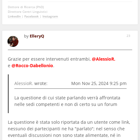
Dottore di Ricerca (PhD)
Direttore Centri Linguistici
LinkedIn
|
Facebook
|
Instagram
by
ElleryQ
23
Grazie per essere intervenuti entrambi,
@AlessioR.
e
@Rocco-Dabellonio
.
AlessioR.
wrote:
Mon Nov 25, 2024 9:25 pm
La questione di cui state parlando verrà affrontata
nelle sedi competenti e non di certo su un forum
La questione è stata solo riportata da un utente come link,
nessuno dei partecipanti ne ha "parlato"; nel senso che
eventuali discussioni non sono state alimentate, né in