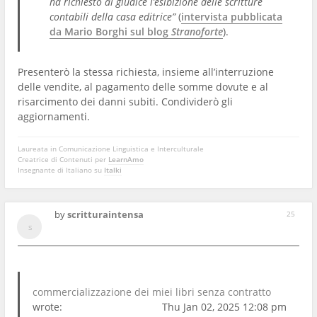
ha richiesto al giudice l’esibizione delle scritture
contabili della casa editrice”
(
intervista pubblicata
da Mario Borghi sul blog
Stranoforte
).
Presenterò la stessa richiesta, insieme all’interruzione
delle vendite, al pagamento delle somme dovute e al
risarcimento dei danni subiti. Condividerò gli
aggiornamenti.
Laureata in Comunicazione Linguistica e Interculturale
Creatrice di Contenuti per
LearnAmo
Insegnante di Italiano su
Italki
by
scritturaintensa
25
commercializzazione dei miei libri senza contratto
wrote:
Thu Jan 02, 2025 12:08 pm