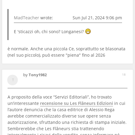
MadTeacher
wrote:
Sun Jul 21, 2024 9:06 pm
E 'sticazzi oh, chi sono? Longanesi?
è normale. Anche una piccola Ce, soprattutto se blasonata
(nel suo piccolo), può essere "piena" fino al 2026
by
Tony1982
18
A proposito della voce “Servizi Editoriali”, ho trovato
un’interessante
recensione su Les Flâneurs Edizioni
in cui
l’autore denuncia che la casa editrice di Alessio Rega
avrebbe commercializzato diverse sue opere senza
autorizzazione, sfruttando una richiesta di stampa iniziale.
Sembrerebbe che Les Flâneurs stia trattenendo
integralmente i ricavi delle vendite, senza informare né