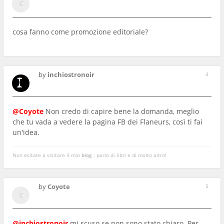
cosa fanno come promozione editoriale?
by
inchiostronoir
4
@Coyote
Non credo di capire bene la domanda, meglio
che tu vada a vedere la pagina FB dei Flaneurs, così ti fai
un'idea.
Non esitate a visitare il mio
blog
: parlo di libri e di molto altro!
by
Coyote
5
@inchiostronoir
mi scuso se non sono stato chiaro. Per