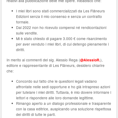
relativi alla pubblicazione delle mie opere. Ribadisco che:
I miei libri sono stati commercializzati da Les Flâneurs
Edizioni senza il mio consenso e senza un contratto
formale.
Dal 2022 non ho ricevuto compensi né rendicontazioni
sulle vendite.
Mi è stato chiesto di pagare 3.000 € come risarcimento
per aver venduto i miei libri, di cui detengo pienamente i
diritti.
In merito ai commenti del sig. Alessio Rega (
),
@AlessioR.
editore e rappresentante di Les Flâneurs, desidero chiarire
che:
Concordo sul fatto che le questioni legali vadano
affrontate nelle sedi opportune e ho già intrapreso azioni
per tutelare i miei diritti. Tuttavia, è mio dovere informare i
lettori e rispondere alle loro domande legittime.
Rimango aperto a un dialogo professionale e trasparente
con la casa editrice, auspicando una soluzione rispettosa
dei diritti di tutte le parti.