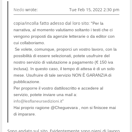
Nedo
wrote:
Tue Feb 15, 2022 2:30 pm
copia/incolla fatto adesso dal loro sito: "
Per la
narrativa, al momento valutiamo soltanto i testi che ci
vengono proposti da agenzie letterarie o da editor con
cui collaboriamo.
Se volete, comunque, proporci un vostro lavoro, con la
possibilità di essere selezionati, potete usufruire del
nostro servizio di valutazione a pagamento (€ 150 iva
inclusa). In questo caso, il tempo di attesa è di un solo
mese. Usufruire di tale servizio NON È GARANZIA di
pubblicazione.
Per proporre il vostro dattiloscritto e accedere al
servizio, potete inviare una mail a:
info@lesflaneursedizioni.it
"
Hai proprio ragione @Cheguevara , non si finiscee mai
di imparare.
Sono andato sul sito. Evidentemente sono pieni di lavoro