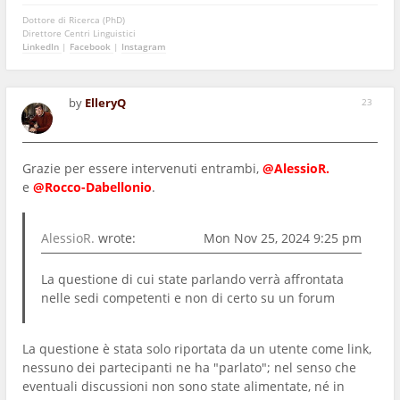
Dottore di Ricerca (PhD)
Direttore Centri Linguistici
LinkedIn
|
Facebook
|
Instagram
by
ElleryQ
23
Grazie per essere intervenuti entrambi,
@AlessioR.
e
@Rocco-Dabellonio
.
AlessioR.
wrote:
Mon Nov 25, 2024 9:25 pm
La questione di cui state parlando verrà affrontata
nelle sedi competenti e non di certo su un forum
La questione è stata solo riportata da un utente come link,
nessuno dei partecipanti ne ha "parlato"; nel senso che
eventuali discussioni non sono state alimentate, né in