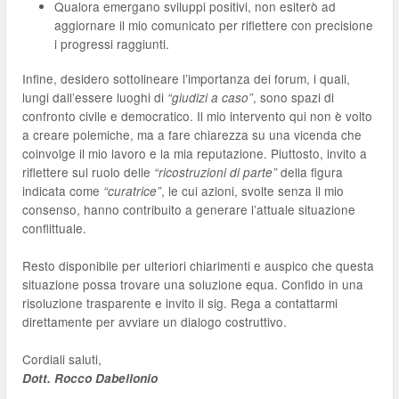
Qualora emergano sviluppi positivi, non esiterò ad
aggiornare il mio comunicato per riflettere con precisione
i progressi raggiunti.
Infine, desidero sottolineare l’importanza dei forum, i quali,
lungi dall’essere luoghi di
, sono spazi di
“giudizi a caso”
confronto civile e democratico. Il mio intervento qui non è volto
a creare polemiche, ma a fare chiarezza su una vicenda che
coinvolge il mio lavoro e la mia reputazione. Piuttosto, invito a
riflettere sul ruolo delle
della figura
“ricostruzioni di parte”
indicata come
, le cui azioni, svolte senza il mio
“curatrice”
consenso, hanno contribuito a generare l’attuale situazione
conflittuale.
Resto disponibile per ulteriori chiarimenti e auspico che questa
situazione possa trovare una soluzione equa. Confido in una
risoluzione trasparente e invito il sig. Rega a contattarmi
direttamente per avviare un dialogo costruttivo.
Cordiali saluti,
Dott. Rocco Dabellonio