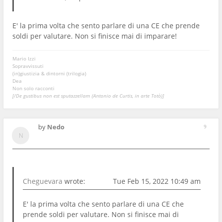
E' la prima volta che sento parlare di una CE che prende
soldi per valutare. Non si finisce mai di imparare!
Mario Izzi
Sopravvissuti
(in)giustizia & dintorni (trilogia)
Dea
Non solo racconti
[/De gustibus non est sputazzellam (Antonio de Curtis, in arte Totò)]
by
Nedo
9
Cheguevara
wrote:
Tue Feb 15, 2022 10:49 am
E' la prima volta che sento parlare di una CE che
prende soldi per valutare. Non si finisce mai di