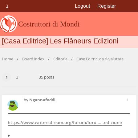
Logout
Register
Costruttori di Mondi
[Casa Editrice] Les Flâneurs Edizioni
Home
Board index
Editoria
Case Editrici da ri-valutare
1
2
35 posts
by
Ngannafoddi
1
https://www.writersdream.org/forum/foru ... -edizioni/