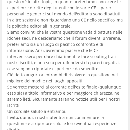
questo né in altri topic, in quanto preferiamo conoscere le
esperienze dirette degli utenti con le varie CE. I pareri
personali e generici sul mondo dell'editoria sono dibattuti
in altre sezioni e non riguardano una CE nello specifico, ma
le politiche editoriali in generale.
Siamo convinti che la vostra questione vada dibattuta nelle
idonee sedi, né desideriamo che il forum diventi un'arena,
preferiamo sia un luogo di pacifico confronto e di
informazione. Anzi, avremmo piacere che le CE
intervenissero per dare chiarimenti e fare scouting tra i
nostri iscritti, e non solo per difendersi da pareri negativi,
o se vengono riportate esperienze da smentire.
Ciò detto auguro a entrambi di risolvere la questione nel
migliore dei modi e nei luoghi appositi.
Se vorrete metterci al corrente dell'esito finale (qualunque
esso sia) a titolo informativo e per maggiore chiarezza, ne
saremo lieti. Sicuramente saranno notizie utili per i nostri
iscritti.
Un cordiale saluto a entrambi.
Invito, quindi, i nostri utenti a non commentare la
questione e a riportare solo le loro eventuali esperienze
dirette.