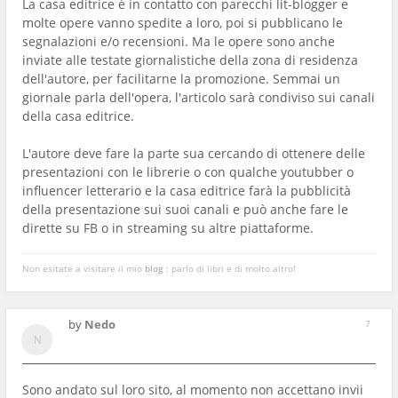
La casa editrice è in contatto con parecchi lit-blogger e
molte opere vanno spedite a loro, poi si pubblicano le
segnalazioni e/o recensioni. Ma le opere sono anche
inviate alle testate giornalistiche della zona di residenza
dell'autore, per facilitarne la promozione. Semmai un
giornale parla dell'opera, l'articolo sarà condiviso sui canali
della casa editrice.
L'autore deve fare la parte sua cercando di ottenere delle
presentazioni con le librerie o con qualche youtubber o
influencer letterario e la casa editrice farà la pubblicità
della presentazione sui suoi canali e può anche fare le
dirette su FB o in streaming su altre piattaforme.
Non esitate a visitare il mio
blog
: parlo di libri e di molto altro!
by
Nedo
7
Sono andato sul loro sito, al momento non accettano invii