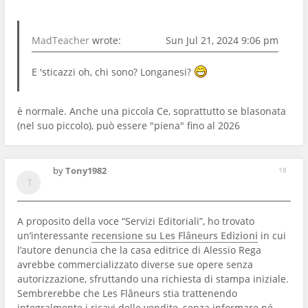
MadTeacher
wrote:
Sun Jul 21, 2024 9:06 pm
E 'sticazzi oh, chi sono? Longanesi?
è normale. Anche una piccola Ce, soprattutto se blasonata
(nel suo piccolo), può essere "piena" fino al 2026
by
Tony1982
18
A proposito della voce “Servizi Editoriali”, ho trovato
un’interessante
recensione su Les Flâneurs Edizioni
in cui
l’autore denuncia che la casa editrice di Alessio Rega
avrebbe commercializzato diverse sue opere senza
autorizzazione, sfruttando una richiesta di stampa iniziale.
Sembrerebbe che Les Flâneurs stia trattenendo
integralmente i ricavi delle vendite, senza informare né