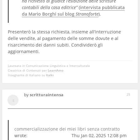
ha richiesto al giudice l’esibizione delle scritture
contabili della casa editrice”
(
intervista pubblicata
da Mario Borghi sul blog
Stranoforte
).
Presenterò la stessa richiesta, insieme all’interruzione
delle vendite, al pagamento delle somme dovute e al
risarcimento dei danni subiti. Condividerò gli
aggiornamenti.
Laureata in Comunicazione Linguistica e Interculturale
Creatrice di Contenuti per
LearnAmo
Insegnante di Italiano su
Italki
by
scritturaintensa
25
commercializzazione dei miei libri senza contratto
wrote:
Thu Jan 02, 2025 12:08 pm