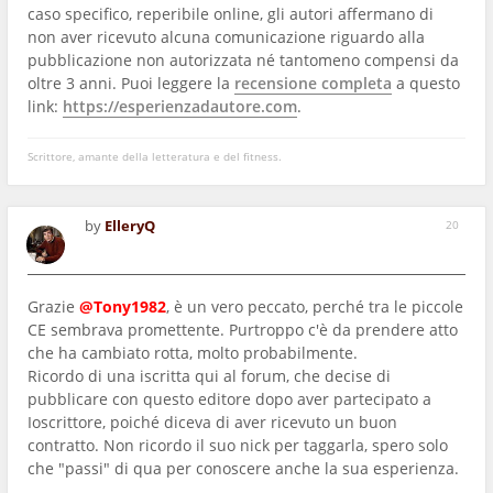
caso specifico, reperibile online, gli autori affermano di
non aver ricevuto alcuna comunicazione riguardo alla
pubblicazione non autorizzata né tantomeno compensi da
oltre 3 anni. Puoi leggere la
recensione completa
a questo
link:
https://esperienzadautore.com
.
Scrittore, amante della letteratura e del fitness.
by
ElleryQ
20
Grazie
@Tony1982
, è un vero peccato, perché tra le piccole
CE sembrava promettente. Purtroppo c'è da prendere atto
che ha cambiato rotta, molto probabilmente.
Ricordo di una iscritta qui al forum, che decise di
pubblicare con questo editore dopo aver partecipato a
Ioscrittore, poiché diceva di aver ricevuto un buon
contratto. Non ricordo il suo nick per taggarla, spero solo
che "passi" di qua per conoscere anche la sua esperienza.