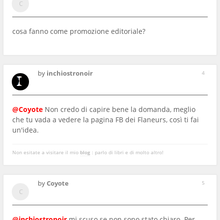
cosa fanno come promozione editoriale?
by
inchiostronoir
4
@Coyote
Non credo di capire bene la domanda, meglio
che tu vada a vedere la pagina FB dei Flaneurs, così ti fai
un'idea.
Non esitate a visitare il mio
blog
: parlo di libri e di molto altro!
by
Coyote
5
@inchiostronoir
mi scuso se non sono stato chiaro. Per