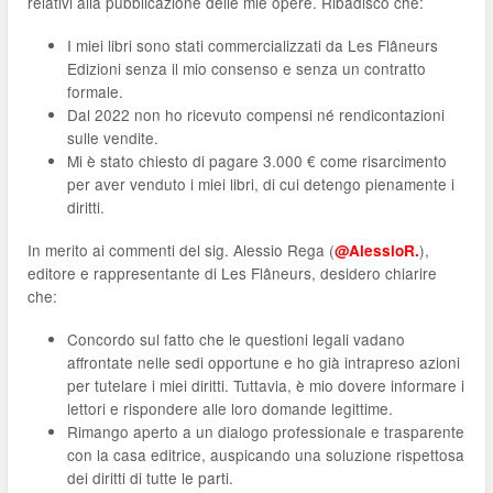
relativi alla pubblicazione delle mie opere. Ribadisco che:
I miei libri sono stati commercializzati da Les Flâneurs
Edizioni senza il mio consenso e senza un contratto
formale.
Dal 2022 non ho ricevuto compensi né rendicontazioni
sulle vendite.
Mi è stato chiesto di pagare 3.000 € come risarcimento
per aver venduto i miei libri, di cui detengo pienamente i
diritti.
In merito ai commenti del sig. Alessio Rega (
),
@AlessioR.
editore e rappresentante di Les Flâneurs, desidero chiarire
che:
Concordo sul fatto che le questioni legali vadano
affrontate nelle sedi opportune e ho già intrapreso azioni
per tutelare i miei diritti. Tuttavia, è mio dovere informare i
lettori e rispondere alle loro domande legittime.
Rimango aperto a un dialogo professionale e trasparente
con la casa editrice, auspicando una soluzione rispettosa
dei diritti di tutte le parti.