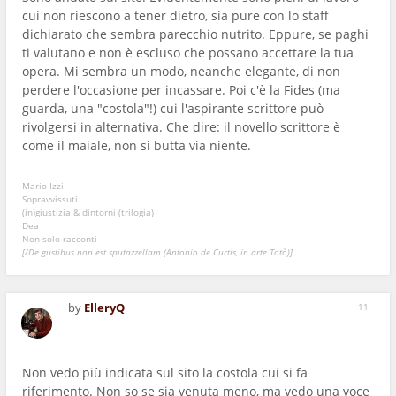
cui non riescono a tener dietro, sia pure con lo staff
dichiarato che sembra parecchio nutrito. Eppure, se paghi
ti valutano e non è escluso che possano accettare la tua
opera. Mi sembra un modo, neanche elegante, di non
perdere l'occasione per incassare. Poi c'è la Fides (ma
guarda, una "costola"!) cui l'aspirante scrittore può
rivolgersi in alternativa. Che dire: il novello scrittore è
come il maiale, non si butta via niente.
Mario Izzi
Sopravvissuti
(in)giustizia & dintorni (trilogia)
Dea
Non solo racconti
[/De gustibus non est sputazzellam (Antonio de Curtis, in arte Totò)]
by
ElleryQ
11
Non vedo più indicata sul sito la costola cui si fa
riferimento. Non so se sia venuta meno, ma vedo una voce