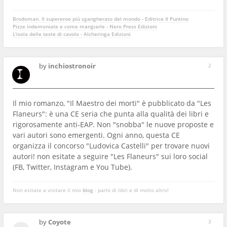
Brodoman. Il supereroe più sgangherato del mondo - Editrice Il Puntino
Pizze indemoniate e come mangiarle - Nero Press Edizioni
L'isola delle teste di cavolo - Alcheringa Edizioni
by
inchiostronoir
2
Il mio romanzo, "Il Maestro dei morti" è pubblicato da "Les
Flaneurs": è una CE seria che punta alla qualità dei libri e
rigorosamente anti-EAP. Non "snobba" le nuove proposte e
vari autori sono emergenti. Ogni anno, questa CE
organizza il concorso "Ludovica Castelli" per trovare nuovi
autori! non esitate a seguire "Les Flaneurs" sui loro social
(FB, Twitter, Instagram e You Tube).
Non esitate a visitare il mio
blog
: parlo di libri e di molto altro!
by
Coyote
3