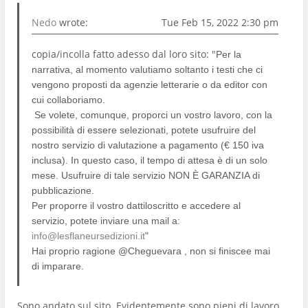
Nedo
wrote:
Tue Feb 15, 2022 2:30 pm
copia/incolla fatto adesso dal loro sito: "
Per la
narrativa, al momento valutiamo soltanto i testi che ci
vengono proposti da agenzie letterarie o da editor con
cui collaboriamo.
Se volete, comunque, proporci un vostro lavoro, con la
possibilità di essere selezionati, potete usufruire del
nostro servizio di valutazione a pagamento (€ 150 iva
inclusa). In questo caso, il tempo di attesa è di un solo
mese. Usufruire di tale servizio NON È GARANZIA di
pubblicazione.
Per proporre il vostro dattiloscritto e accedere al
servizio, potete inviare una mail a:
info@lesflaneursedizioni.it
"
Hai proprio ragione @Cheguevara , non si finiscee mai
di imparare.
Sono andato sul sito. Evidentemente sono pieni di lavoro