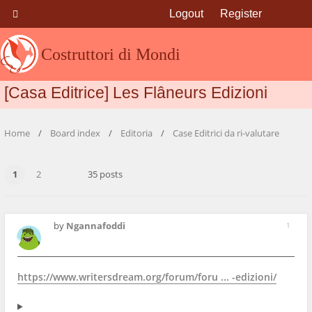
Logout
Register
Costruttori di Mondi
[Casa Editrice] Les Flâneurs Edizioni
Home
Board index
Editoria
Case Editrici da ri-valutare
1
2
35 posts
by
Ngannafoddi
1
https://www.writersdream.org/forum/foru ... -edizioni/