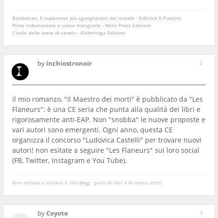
Brodoman. Il supereroe più sgangherato del mondo - Editrice Il Puntino
Pizze indemoniate e come mangiarle - Nero Press Edizioni
L'isola delle teste di cavolo - Alcheringa Edizioni
by
inchiostronoir
2
Il mio romanzo, "Il Maestro dei morti" è pubblicato da "Les
Flaneurs": è una CE seria che punta alla qualità dei libri e
rigorosamente anti-EAP. Non "snobba" le nuove proposte e
vari autori sono emergenti. Ogni anno, questa CE
organizza il concorso "Ludovica Castelli" per trovare nuovi
autori! non esitate a seguire "Les Flaneurs" sui loro social
(FB, Twitter, Instagram e You Tube).
Non esitate a visitare il mio
blog
: parlo di libri e di molto altro!
by
Coyote
3