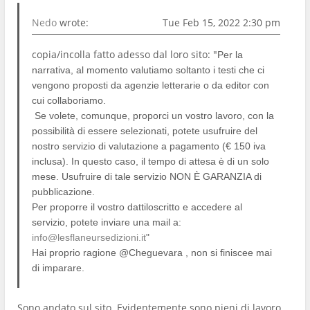
Nedo
wrote:
Tue Feb 15, 2022 2:30 pm
copia/incolla fatto adesso dal loro sito: "
Per la
narrativa, al momento valutiamo soltanto i testi che ci
vengono proposti da agenzie letterarie o da editor con
cui collaboriamo.
Se volete, comunque, proporci un vostro lavoro, con la
possibilità di essere selezionati, potete usufruire del
nostro servizio di valutazione a pagamento (€ 150 iva
inclusa). In questo caso, il tempo di attesa è di un solo
mese. Usufruire di tale servizio NON È GARANZIA di
pubblicazione.
Per proporre il vostro dattiloscritto e accedere al
servizio, potete inviare una mail a:
info@lesflaneursedizioni.it
"
Hai proprio ragione @Cheguevara , non si finiscee mai
di imparare.
Sono andato sul sito. Evidentemente sono pieni di lavoro