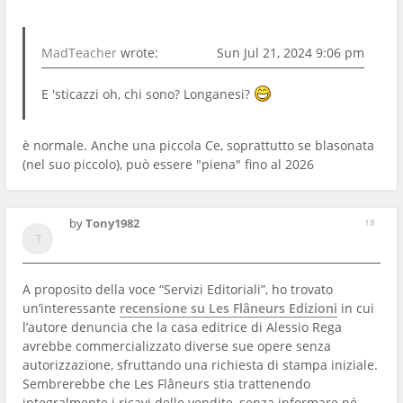
MadTeacher
wrote:
Sun Jul 21, 2024 9:06 pm
E 'sticazzi oh, chi sono? Longanesi?
è normale. Anche una piccola Ce, soprattutto se blasonata
(nel suo piccolo), può essere "piena" fino al 2026
by
Tony1982
18
A proposito della voce “Servizi Editoriali”, ho trovato
un’interessante
recensione su Les Flâneurs Edizioni
in cui
l’autore denuncia che la casa editrice di Alessio Rega
avrebbe commercializzato diverse sue opere senza
autorizzazione, sfruttando una richiesta di stampa iniziale.
Sembrerebbe che Les Flâneurs stia trattenendo
integralmente i ricavi delle vendite, senza informare né