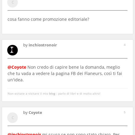
cosa fanno come promozione editoriale?
by
inchiostronoir
4
@Coyote
Non credo di capire bene la domanda, meglio
che tu vada a vedere la pagina FB dei Flaneurs, così ti fai
un'idea.
Non esitate a visitare il mio
blog
: parlo di libri e di molto altro!
by
Coyote
5
@inchiostronoir
mi scuso se non sono stato chiaro. Per