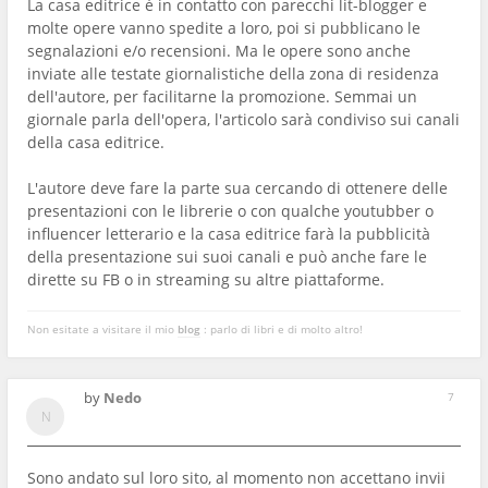
La casa editrice è in contatto con parecchi lit-blogger e
molte opere vanno spedite a loro, poi si pubblicano le
segnalazioni e/o recensioni. Ma le opere sono anche
inviate alle testate giornalistiche della zona di residenza
dell'autore, per facilitarne la promozione. Semmai un
giornale parla dell'opera, l'articolo sarà condiviso sui canali
della casa editrice.
L'autore deve fare la parte sua cercando di ottenere delle
presentazioni con le librerie o con qualche youtubber o
influencer letterario e la casa editrice farà la pubblicità
della presentazione sui suoi canali e può anche fare le
dirette su FB o in streaming su altre piattaforme.
Non esitate a visitare il mio
blog
: parlo di libri e di molto altro!
by
Nedo
7
Sono andato sul loro sito, al momento non accettano invii