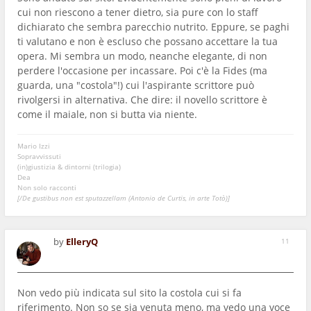
cui non riescono a tener dietro, sia pure con lo staff
dichiarato che sembra parecchio nutrito. Eppure, se paghi
ti valutano e non è escluso che possano accettare la tua
opera. Mi sembra un modo, neanche elegante, di non
perdere l'occasione per incassare. Poi c'è la Fides (ma
guarda, una "costola"!) cui l'aspirante scrittore può
rivolgersi in alternativa. Che dire: il novello scrittore è
come il maiale, non si butta via niente.
Mario Izzi
Sopravvissuti
(in)giustizia & dintorni (trilogia)
Dea
Non solo racconti
[/De gustibus non est sputazzellam (Antonio de Curtis, in arte Totò)]
by
ElleryQ
11
Non vedo più indicata sul sito la costola cui si fa
riferimento. Non so se sia venuta meno, ma vedo una voce