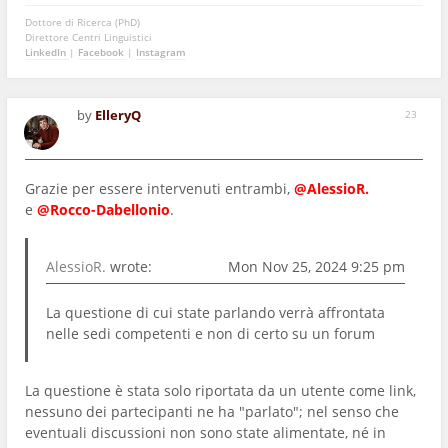
Dottore di Ricerca (PhD)
Direttore Centri Linguistici
LinkedIn
|
Facebook
|
Instagram
by
ElleryQ
23
Grazie per essere intervenuti entrambi,
@AlessioR.
e
@Rocco-Dabellonio
.
AlessioR.
wrote:
Mon Nov 25, 2024 9:25 pm
La questione di cui state parlando verrà affrontata
nelle sedi competenti e non di certo su un forum
La questione è stata solo riportata da un utente come link,
nessuno dei partecipanti ne ha "parlato"; nel senso che
eventuali discussioni non sono state alimentate, né in