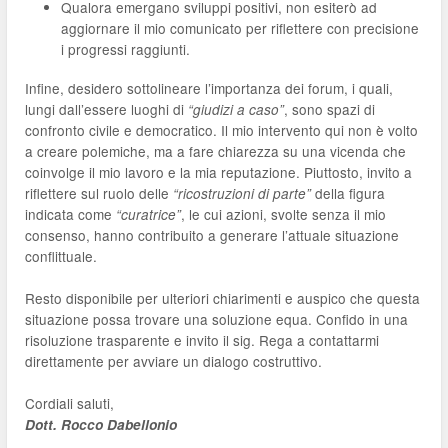
Qualora emergano sviluppi positivi, non esiterò ad
aggiornare il mio comunicato per riflettere con precisione
i progressi raggiunti.
Infine, desidero sottolineare l’importanza dei forum, i quali,
lungi dall’essere luoghi di
, sono spazi di
“giudizi a caso”
confronto civile e democratico. Il mio intervento qui non è volto
a creare polemiche, ma a fare chiarezza su una vicenda che
coinvolge il mio lavoro e la mia reputazione. Piuttosto, invito a
riflettere sul ruolo delle
della figura
“ricostruzioni di parte”
indicata come
, le cui azioni, svolte senza il mio
“curatrice”
consenso, hanno contribuito a generare l’attuale situazione
conflittuale.
Resto disponibile per ulteriori chiarimenti e auspico che questa
situazione possa trovare una soluzione equa. Confido in una
risoluzione trasparente e invito il sig. Rega a contattarmi
direttamente per avviare un dialogo costruttivo.
Cordiali saluti,
Dott. Rocco Dabellonio