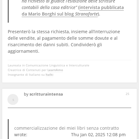
ha richiesto al giudice l’esibizione delle scritture
contabili della casa editrice”
(
intervista pubblicata
da Mario Borghi sul blog
Stranoforte
).
Presenterò la stessa richiesta, insieme all’interruzione
delle vendite, al pagamento delle somme dovute e al
risarcimento dei danni subiti. Condividerò gli
aggiornamenti.
Laureata in Comunicazione Linguistica e Interculturale
Creatrice di Contenuti per
LearnAmo
Insegnante di Italiano su
Italki
by
scritturaintensa
25
commercializzazione dei miei libri senza contratto
wrote:
Thu Jan 02, 2025 12:08 pm