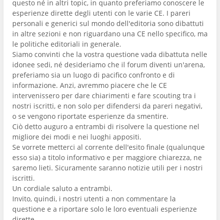
questo né in altri topic, in quanto preferiamo conoscere le
esperienze dirette degli utenti con le varie CE. I pareri
personali e generici sul mondo dell'editoria sono dibattuti
in altre sezioni e non riguardano una CE nello specifico, ma
le politiche editoriali in generale.
Siamo convinti che la vostra questione vada dibattuta nelle
idonee sedi, né desideriamo che il forum diventi un'arena,
preferiamo sia un luogo di pacifico confronto e di
informazione. Anzi, avremmo piacere che le CE
intervenissero per dare chiarimenti e fare scouting tra i
nostri iscritti, e non solo per difendersi da pareri negativi,
o se vengono riportate esperienze da smentire.
Ciò detto auguro a entrambi di risolvere la questione nel
migliore dei modi e nei luoghi appositi.
Se vorrete metterci al corrente dell'esito finale (qualunque
esso sia) a titolo informativo e per maggiore chiarezza, ne
saremo lieti. Sicuramente saranno notizie utili per i nostri
iscritti.
Un cordiale saluto a entrambi.
Invito, quindi, i nostri utenti a non commentare la
questione e a riportare solo le loro eventuali esperienze
dirette.