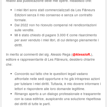
relativi alla pubblicazione delle mie opere. Ribadisco che:
I miei libri sono stati commercializzati da Les Flâneurs
Edizioni senza il mio consenso e senza un contratto
formale.
Dal 2022 non ho ricevuto compensi né rendicontazioni
sulle vendite.
Mi è stato chiesto di pagare 3.000 € come risarcimento
per aver venduto i miei libri, di cui detengo pienamente i
diritti.
In merito ai commenti del sig. Alessio Rega (
),
@AlessioR.
editore e rappresentante di Les Flâneurs, desidero chiarire
che:
Concordo sul fatto che le questioni legali vadano
affrontate nelle sedi opportune e ho già intrapreso azioni
per tutelare i miei diritti. Tuttavia, è mio dovere informare i
lettori e rispondere alle loro domande legittime.
Rimango aperto a un dialogo professionale e trasparente
con la casa editrice, auspicando una soluzione rispettosa
dei diritti di tutte le parti.