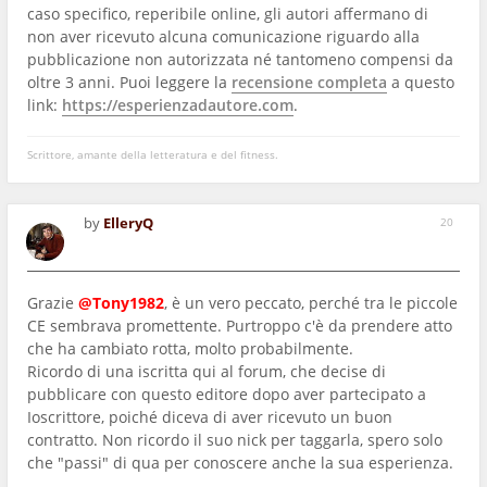
caso specifico, reperibile online, gli autori affermano di
non aver ricevuto alcuna comunicazione riguardo alla
pubblicazione non autorizzata né tantomeno compensi da
oltre 3 anni. Puoi leggere la
recensione completa
a questo
link:
https://esperienzadautore.com
.
Scrittore, amante della letteratura e del fitness.
by
ElleryQ
20
Grazie
@Tony1982
, è un vero peccato, perché tra le piccole
CE sembrava promettente. Purtroppo c'è da prendere atto
che ha cambiato rotta, molto probabilmente.
Ricordo di una iscritta qui al forum, che decise di
pubblicare con questo editore dopo aver partecipato a
Ioscrittore, poiché diceva di aver ricevuto un buon
contratto. Non ricordo il suo nick per taggarla, spero solo
che "passi" di qua per conoscere anche la sua esperienza.