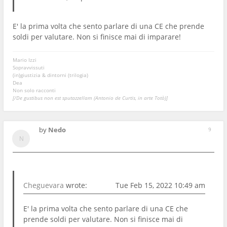
E' la prima volta che sento parlare di una CE che prende
soldi per valutare. Non si finisce mai di imparare!
Mario Izzi
Sopravvissuti
(in)giustizia & dintorni (trilogia)
Dea
Non solo racconti
[/De gustibus non est sputazzellam (Antonio de Curtis, in arte Totò)]
by
Nedo
9
Cheguevara
wrote:
Tue Feb 15, 2022 10:49 am
E' la prima volta che sento parlare di una CE che
prende soldi per valutare. Non si finisce mai di