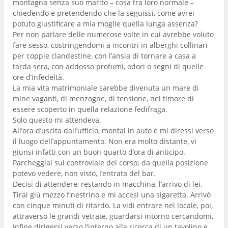
montagna senza suo marito – cosa tra loro normale –
chiedendo e pretendendo che la seguissi, come avrei
potuto giustificare a mia moglie quella lunga assenza?
Per non parlare delle numerose volte in cui avrebbe voluto
fare sesso, costringendomi a incontri in alberghi collinari
per coppie clandestine, con l’ansia di tornare a casa a
tarda sera, con addosso profumi, odori o segni di quelle
ore d’infedeltà.
La mia vita matrimoniale sarebbe divenuta un mare di
mine vaganti, di menzogne, di tensione, nel timore di
essere scoperto in quella relazione fedifraga.
Solo questo mi attendeva.
All’ora d’uscita dall’ufficio, montai in auto e mi diressi verso
il luogo dell’appuntamento. Non era molto distante, vi
giunsi infatti con un buon quarto d’ora di anticipo.
Parcheggiai sul controviale del corso; da quella posizione
potevo vedere, non visto, l’entrata del bar.
Decisi di attendere, restando in macchina, l’arrivo di lei.
Tirai giù mezzo finestrino e mi accesi una sigaretta. Arrivò
con cinque minuti di ritardo. La vidi entrare nel locale, poi,
attraverso le grandi vetrate, guardarsi intorno cercandomi,
infine dirigersi verso l’interno alla ricerca di un tavolino e