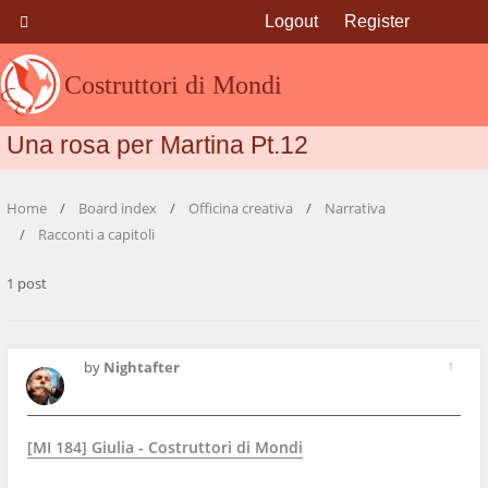
Logout
Register
Costruttori di Mondi
Una rosa per Martina Pt.12
Home
Board index
Officina creativa
Narrativa
Racconti a capitoli
1 post
by
Nightafter
1
[MI 184] Giulia - Costruttori di Mondi