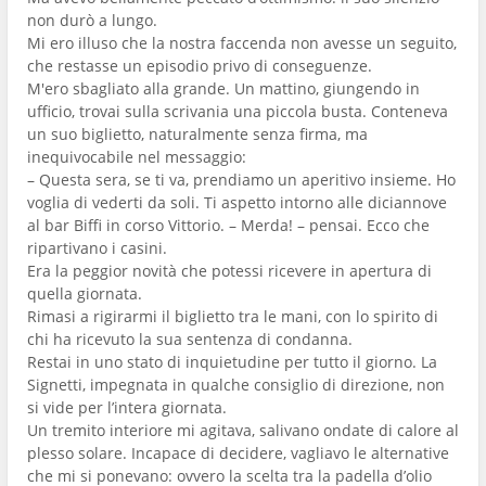
non durò a lungo.
Mi ero illuso che la nostra faccenda non avesse un seguito,
che restasse un episodio privo di conseguenze.
M'ero sbagliato alla grande. Un mattino, giungendo in
ufficio, trovai sulla scrivania una piccola busta. Conteneva
un suo biglietto, naturalmente senza firma, ma
inequivocabile nel messaggio:
– Questa sera, se ti va, prendiamo un aperitivo insieme. Ho
voglia di vederti da soli. Ti aspetto intorno alle diciannove
al bar Biffi in corso Vittorio. – Merda! – pensai. Ecco che
ripartivano i casini.
Era la peggior novità che potessi ricevere in apertura di
quella giornata.
Rimasi a rigirarmi il biglietto tra le mani, con lo spirito di
chi ha ricevuto la sua sentenza di condanna.
Restai in uno stato di inquietudine per tutto il giorno. La
Signetti, impegnata in qualche consiglio di direzione, non
si vide per l’intera giornata.
Un tremito interiore mi agitava, salivano ondate di calore al
plesso solare. Incapace di decidere, vagliavo le alternative
che mi si ponevano: ovvero la scelta tra la padella d’olio