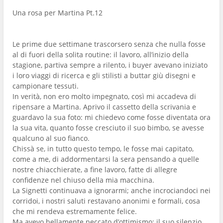
Una rosa per Martina Pt.12
Le prime due settimane trascorsero senza che nulla fosse
al di fuori della solita routine: il lavoro, all’inizio della
stagione, partiva sempre a rilento, i buyer avevano iniziato
i loro viaggi di ricerca e gli stilisti a buttar giù disegni e
campionare tessuti.
In verità, non ero molto impegnato, così mi accadeva di
ripensare a Martina. Aprivo il cassetto della scrivania e
guardavo la sua foto: mi chiedevo come fosse diventata ora
la sua vita, quanto fosse cresciuto il suo bimbo, se avesse
qualcuno al suo fianco.
Chissà se, in tutto questo tempo, le fosse mai capitato,
come a me, di addormentarsi la sera pensando a quelle
nostre chiacchierate, a fine lavoro, fatte di allegre
confidenze nel chiuso della mia macchina.
La Signetti continuava a ignorarmi; anche incrociandoci nei
corridoi, i nostri saluti restavano anonimi e formali, cosa
che mi rendeva estremamente felice.
Ma avevo bellamente peccato d’ottimismo: il suo silenzio