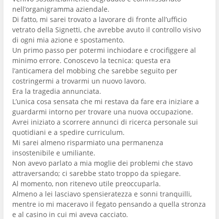
nell’organigramma aziendale.
Di fatto, mi sarei trovato a lavorare di fronte all’ufficio
vetrato della Signetti, che avrebbe avuto il controllo visivo
di ogni mia azione e spostamento.
Un primo passo per potermi inchiodare e crocifiggere al
minimo errore. Conoscevo la tecnica: questa era
l’anticamera del mobbing che sarebbe seguito per
costringermi a trovarmi un nuovo lavoro.
Era la tragedia annunciata.
L’unica cosa sensata che mi restava da fare era iniziare a
guardarmi intorno per trovare una nuova occupazione.
Avrei iniziato a scorrere annunci di ricerca personale sui
quotidiani e a spedire curriculum.
Mi sarei almeno risparmiato una permanenza
insostenibile e umiliante.
Non avevo parlato a mia moglie dei problemi che stavo
attraversando; ci sarebbe stato troppo da spiegare.
Al momento, non ritenevo utile preoccuparla.
Almeno a lei lasciavo spensieratezza e sonni tranquilli,
mentre io mi maceravo il fegato pensando a quella stronza
e al casino in cui mi aveva cacciato.