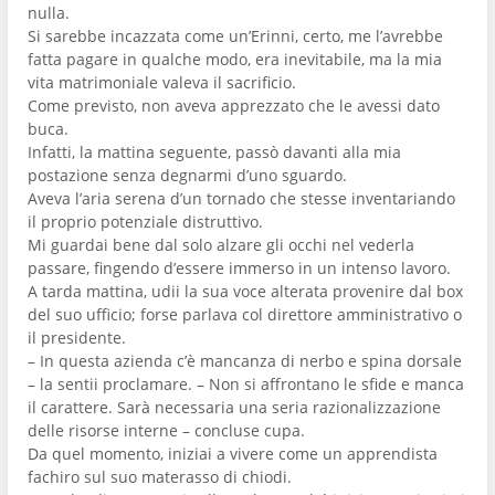
nulla.
Si sarebbe incazzata come un’Erinni, certo, me l’avrebbe
fatta pagare in qualche modo, era inevitabile, ma la mia
vita matrimoniale valeva il sacrificio.
Come previsto, non aveva apprezzato che le avessi dato
buca.
Infatti, la mattina seguente, passò davanti alla mia
postazione senza degnarmi d’uno sguardo.
Aveva l’aria serena d’un tornado che stesse inventariando
il proprio potenziale distruttivo.
Mi guardai bene dal solo alzare gli occhi nel vederla
passare, fingendo d’essere immerso in un intenso lavoro.
A tarda mattina, udii la sua voce alterata provenire dal box
del suo ufficio; forse parlava col direttore amministrativo o
il presidente.
– In questa azienda c’è mancanza di nerbo e spina dorsale
– la sentii proclamare. – Non si affrontano le sfide e manca
il carattere. Sarà necessaria una seria razionalizzazione
delle risorse interne – concluse cupa.
Da quel momento, iniziai a vivere come un apprendista
fachiro sul suo materasso di chiodi.