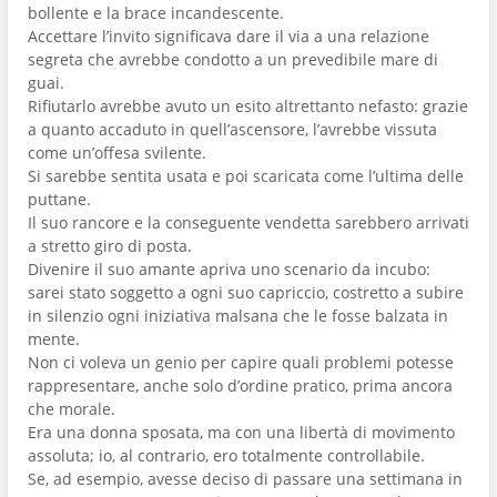
bollente e la brace incandescente.
Accettare l’invito significava dare il via a una relazione
segreta che avrebbe condotto a un prevedibile mare di
guai.
Rifiutarlo avrebbe avuto un esito altrettanto nefasto: grazie
a quanto accaduto in quell’ascensore, l’avrebbe vissuta
come un’offesa svilente.
Si sarebbe sentita usata e poi scaricata come l’ultima delle
puttane.
Il suo rancore e la conseguente vendetta sarebbero arrivati
a stretto giro di posta.
Divenire il suo amante apriva uno scenario da incubo:
sarei stato soggetto a ogni suo capriccio, costretto a subire
in silenzio ogni iniziativa malsana che le fosse balzata in
mente.
Non ci voleva un genio per capire quali problemi potesse
rappresentare, anche solo d’ordine pratico, prima ancora
che morale.
Era una donna sposata, ma con una libertà di movimento
assoluta; io, al contrario, ero totalmente controllabile.
Se, ad esempio, avesse deciso di passare una settimana in