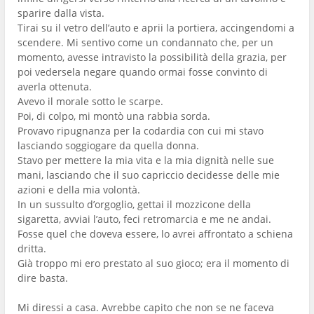
sparire dalla vista.
Tirai su il vetro dell’auto e aprii la portiera, accingendomi a
scendere. Mi sentivo come un condannato che, per un
momento, avesse intravisto la possibilità della grazia, per
poi vedersela negare quando ormai fosse convinto di
averla ottenuta.
Avevo il morale sotto le scarpe.
Poi, di colpo, mi montò una rabbia sorda.
Provavo ripugnanza per la codardia con cui mi stavo
lasciando soggiogare da quella donna.
Stavo per mettere la mia vita e la mia dignità nelle sue
mani, lasciando che il suo capriccio decidesse delle mie
azioni e della mia volontà.
In un sussulto d’orgoglio, gettai il mozzicone della
sigaretta, avviai l’auto, feci retromarcia e me ne andai.
Fosse quel che doveva essere, lo avrei affrontato a schiena
dritta.
Già troppo mi ero prestato al suo gioco; era il momento di
dire basta.
Mi diressi a casa. Avrebbe capito che non se ne faceva