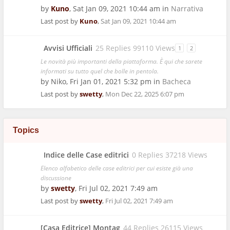
by
Kuno
,
Sat Jan 09, 2021 10:44 am
in
Narrativa
Last post by
Kuno
,
Sat Jan 09, 2021 10:44 am
Avvisi Ufficiali
25 Replies 99110 Views
1
2
Le novità più importanti della piattaforma. È qui che sarete
informati su tutto quel che bolle in pentola.
by
Niko
,
Fri Jan 01, 2021 5:32 pm
in
Bacheca
Last post by
swetty
,
Mon Dec 22, 2025 6:07 pm
Topics
Indice delle Case editrici
0 Replies 37218 Views
Elenco alfabetico delle case editrici per cui esiste già una
discussione
by
swetty
,
Fri Jul 02, 2021 7:49 am
Last post by
swetty
,
Fri Jul 02, 2021 7:49 am
[Casa Editrice] Montag
44 Replies 26115 Views