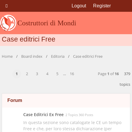
Logout
Register
Costruttori di Mondi
Case editrici Free
Home
Board index
Editoria
Case editrici Free
1
2
3
4
5
…
16
Page
1
of
16
379
topics
Forum
Case Editrici Ex Free
2 Topics 360 Posts
In questa sezione sono catalogate le CE un tempo
Free e che, per loro stessa dichiarazione (per