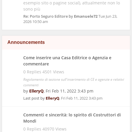
esempio sito o pagine social), attualmente non lo
sono più
Re: Porto Seguro Editore
by
Emanuele72
Tue Jun 23,
2026 10:50 am
Announcements
Come inserire una Casa Editrice o Agenzia e
commentare
0 Replies 4501 Views
Regolamento di sezione sull'inserimento di CE e agenzie e relativi
commenti
by
ElleryQ
,
Fri Feb 11, 2022 3:43 pm
Last post by
ElleryQ
,
Fri Feb 11, 2022 3:43 pm
Commenti e sincerità: lo spirito di Costruttori di
Mondi
0 Replies 40970 Views