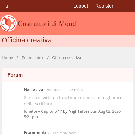
Logout
Register
Costruttori di Mondi
Officina creativa
Home
Board index
Officina creativa
Forum
Narrativa
1534 Topics 17148 Posts
Per condividere i tuoi brani in prosa e migliorare
nella scrittura.
Juliette – Capitolo 17
by
Nightafter
Sun Aug 02, 2026
5:21 pm
Frammenti
21 Topics 96 Posts