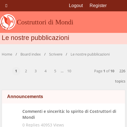
Logout
Register
Costruttori di Mondi
Le nostre pubblicazioni
Home
Board index
Scrivere
Le nostre pubblicazioni
1
2
3
4
5
…
10
Page
1
of
10
226
topics
Announcements
Commenti e sincerità: lo spirito di Costruttori di
Mondi
0 Replies 40953 Views