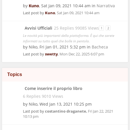
by
Kuno
,
Sat Jan 09, 2021 10:44 am
in
Narrativa
Last post by
Kuno
,
Sat Jan 09, 2021 10:44 am
Avvisi Ufficiali
25 Replies 99085 Views
1
2
Le novità più importanti della piattaforma. È qui che sarete
informati su tutto quel che bolle in pentola.
by
Niko
,
Fri Jan 01, 2021 5:32 pm
in
Bacheca
Last post by
swetty
,
Mon Dec 22, 2025 6:07 pm
Topics
Come inserire il proprio libro
6 Replies 9010 Views
by
Niko
,
Wed Jan 13, 2021 10:25 pm
Last post by
costantino draganete
,
Fri Jan 22, 2021
10:13 pm