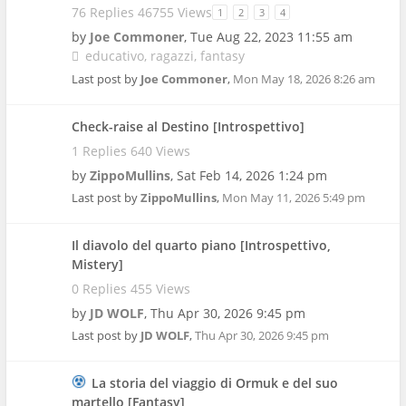
76 Replies 46755 Views
1
2
3
4
by
Joe Commoner
,
Tue Aug 22, 2023 11:55 am
educativo
ragazzi
fantasy
Last post by
Joe Commoner
,
Mon May 18, 2026 8:26 am
Check-raise al Destino [Introspettivo]
1 Replies 640 Views
by
ZippoMullins
,
Sat Feb 14, 2026 1:24 pm
Last post by
ZippoMullins
,
Mon May 11, 2026 5:49 pm
Il diavolo del quarto piano [Introspettivo,
Mistery]
0 Replies 455 Views
by
JD WOLF
,
Thu Apr 30, 2026 9:45 pm
Last post by
JD WOLF
,
Thu Apr 30, 2026 9:45 pm
La storia del viaggio di Ormuk e del suo
martello [Fantasy]