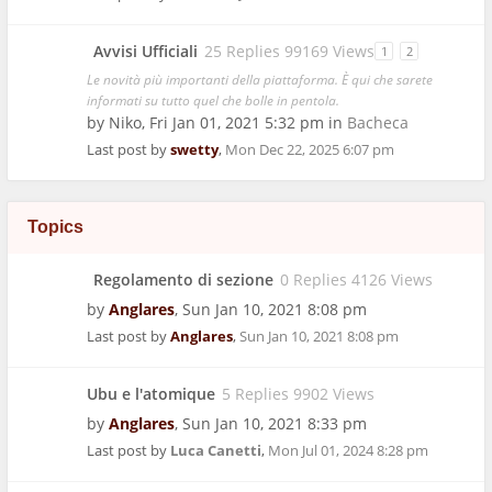
Avvisi Ufficiali
25 Replies 99169 Views
1
2
Le novità più importanti della piattaforma. È qui che sarete
informati su tutto quel che bolle in pentola.
by
Niko
,
Fri Jan 01, 2021 5:32 pm
in
Bacheca
Last post by
swetty
,
Mon Dec 22, 2025 6:07 pm
Topics
Regolamento di sezione
0 Replies 4126 Views
by
Anglares
,
Sun Jan 10, 2021 8:08 pm
Last post by
Anglares
,
Sun Jan 10, 2021 8:08 pm
Ubu e l'atomique
5 Replies 9902 Views
by
Anglares
,
Sun Jan 10, 2021 8:33 pm
Last post by
Luca Canetti
,
Mon Jul 01, 2024 8:28 pm