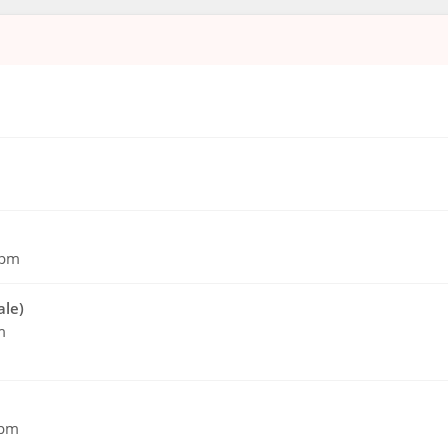
 pm
ale)
m
 pm