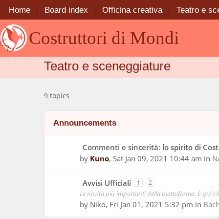
Home
Board index
Officina creativa
Teatro e sc
Costruttori di Mondi
Teatro e sceneggiature
9 topics
Announcements
Commenti e sincerità: lo spirito di Cos
by
Kuno
,
Sat Jan 09, 2021 10:44 am
in
N
Avvisi Ufficiali
1
2
Le novità più importanti della piattaforma. È qui ch
by
Niko
,
Fri Jan 01, 2021 5:32 pm
in
Bac