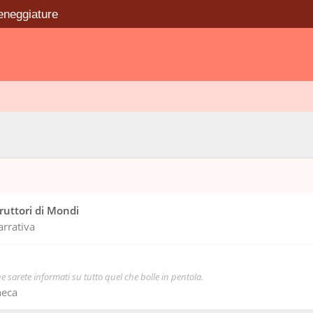
eneggiature
truttori di Mondi
arrativa
e sarete informati su tutto quel che bolle in pentola.
heca