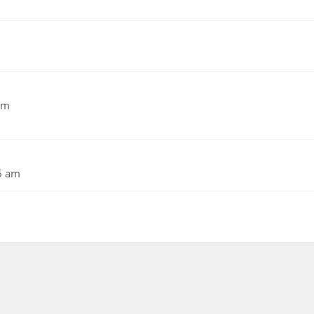
pm
6 am