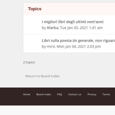
Topics
I migliori libri degli ultimi vent'anni
by
Kiarka
,
Tue Jan 05, 2021 1:41 am
Libri sulla poesia (in generale, non riguar
by
mire
,
Mon Jan 04, 2021 2:03 pm
2 topics
Return to Board Index
Home
Board index
FAQ
Contact us
Privacy
Terms