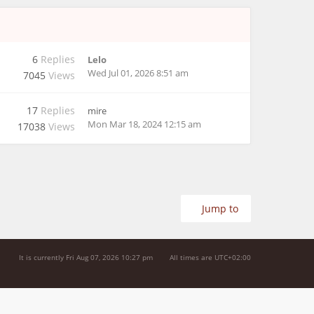
6
Replies
Lelo
Wed Jul 01, 2026 8:51 am
7045
Views
17
Replies
mire
Mon Mar 18, 2024 12:15 am
17038
Views
Jump to
It is currently Fri Aug 07, 2026 10:27 pm
All times are
UTC+02:00