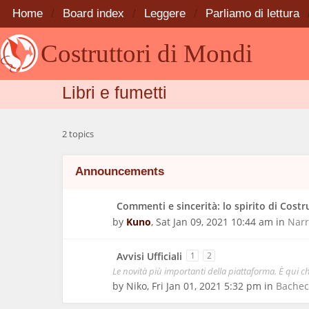
Home
Board index
Leggere
Parliamo di lettura
Costruttori di Mondi
Libri e fumetti
2 topics
Announcements
Commenti e sincerità: lo spirito di Costr
by
Kuno
,
Sat Jan 09, 2021 10:44 am
in
Narr
Avvisi Ufficiali
1
2
Le novità più importanti della piattaforma. È qui ch
by
Niko
,
Fri Jan 01, 2021 5:32 pm
in
Bachec