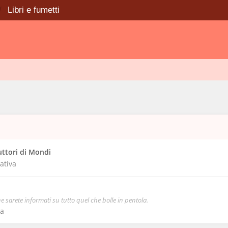
Libri e fumetti
uttori di Mondi
ativa
e sarete informati su tutto quel che bolle in pentola.
a