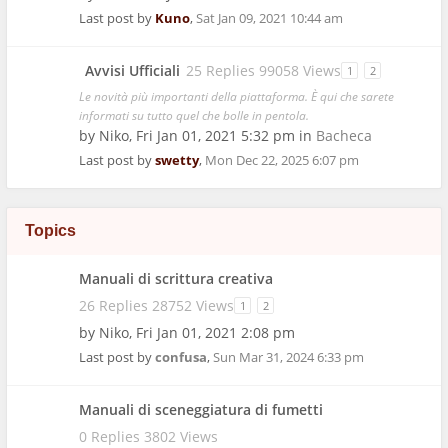
Last post by
Kuno
,
Sat Jan 09, 2021 10:44 am
Avvisi Ufficiali
25 Replies 99058 Views
1
2
Le novità più importanti della piattaforma. È qui che sarete
informati su tutto quel che bolle in pentola.
by
Niko
,
Fri Jan 01, 2021 5:32 pm
in
Bacheca
Last post by
swetty
,
Mon Dec 22, 2025 6:07 pm
Topics
Manuali di scrittura creativa
26 Replies 28752 Views
1
2
by
Niko
,
Fri Jan 01, 2021 2:08 pm
Last post by
confusa
,
Sun Mar 31, 2024 6:33 pm
Manuali di sceneggiatura di fumetti
0 Replies 3802 Views