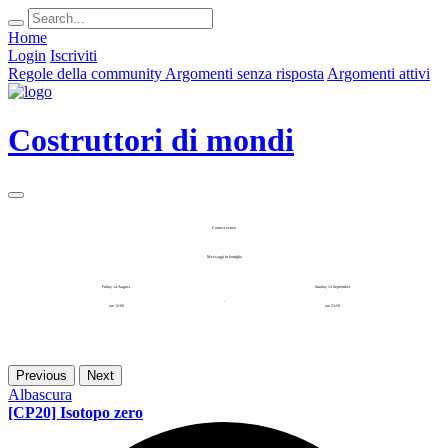
Home
Login
Iscriviti
Regole della community
Argomenti senza risposta
Argomenti attivi
Costruttori di mondi
Contest estivo
Messaggi in bottiglia
Friday 14 August
Sunday 13 September
-
ore 12:00
ore 23:59
Previous
Next
Albascura
[CP20] Isotopo zero