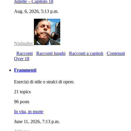
Juliette – Capitolo 18
Aug. 6, 2026, 5:13 p.m.
Nightafter
Racconti
Racconti lunghi
Racconti a capitoli
Contenuti
Over 18
Frammenti
Esercizi di stile o stralci di opere.
21 topics
96 posts
In vita, in morte
June 11, 2026, 7:13 p.m.