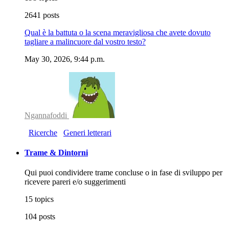
2641 posts
Qual è la battuta o la scena meravigliosa che avete dovuto
tagliare a malincuore dal vostro testo?
May 30, 2026, 9:44 p.m.
Ngannafoddi
Ricerche
Generi letterari
Trame & Dintorni
Qui puoi condividere trame concluse o in fase di sviluppo per
ricevere pareri e/o suggerimenti
15 topics
104 posts