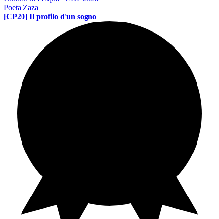
Poeta Zaza
[CP20] Il profilo d'un sogno
Contest di poesia
PE