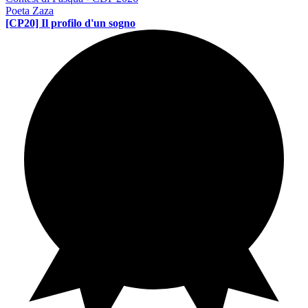
Poeta Zaza
[CP20] Il profilo d'un sogno
Contest di poesia
PE