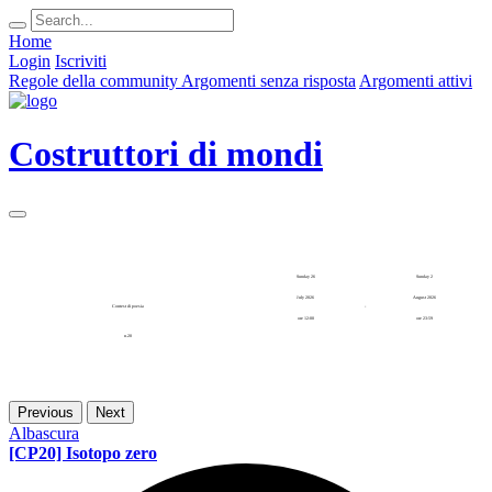
Home
Login
Iscriviti
Regole della community
Argomenti senza risposta
Argomenti attivi
Costruttori di mondi
Sunday 26
Sunday 2
July 2026
August 2026
Contest di poesia
-
ore 12:00
ore 23:59
n.20
Previous
Next
Albascura
[CP20] Isotopo zero