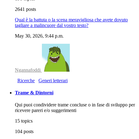
2641 posts
Qual è la battuta o la scena meravigliosa che avete dovuto
tagliare a malincuore dal vostro testo?
May 30, 2026, 9:44 p.m.
Ngannafoddi
Ricerche
Generi letterari
Trame & Dintorni
Qui puoi condividere trame concluse o in fase di sviluppo per
ricevere pareri e/o suggerimenti
15 topics
104 posts