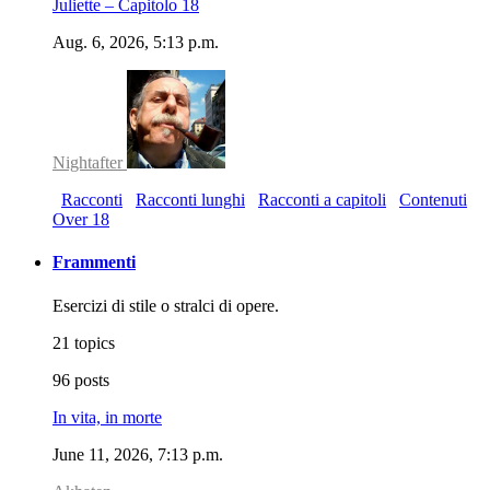
Juliette – Capitolo 18
Aug. 6, 2026, 5:13 p.m.
Nightafter
Racconti
Racconti lunghi
Racconti a capitoli
Contenuti
Over 18
Frammenti
Esercizi di stile o stralci di opere.
21 topics
96 posts
In vita, in morte
June 11, 2026, 7:13 p.m.