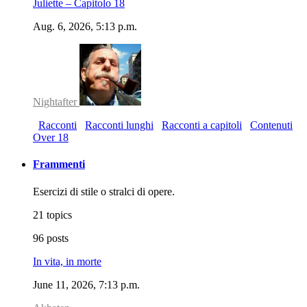
Juliette – Capitolo 18
Aug. 6, 2026, 5:13 p.m.
Nightafter
Racconti
Racconti lunghi
Racconti a capitoli
Contenuti
Over 18
Frammenti
Esercizi di stile o stralci di opere.
21 topics
96 posts
In vita, in morte
June 11, 2026, 7:13 p.m.