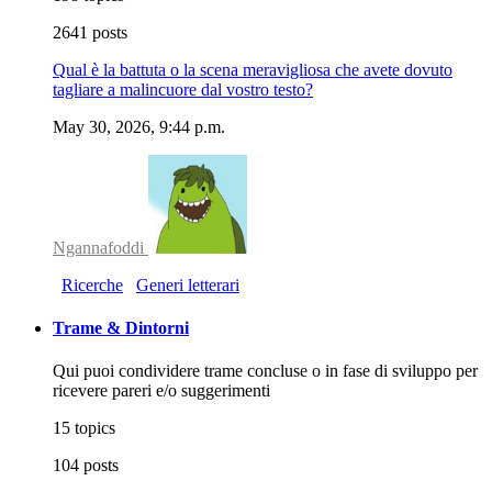
2641 posts
Qual è la battuta o la scena meravigliosa che avete dovuto
tagliare a malincuore dal vostro testo?
May 30, 2026, 9:44 p.m.
Ngannafoddi
Ricerche
Generi letterari
Trame & Dintorni
Qui puoi condividere trame concluse o in fase di sviluppo per
ricevere pareri e/o suggerimenti
15 topics
104 posts