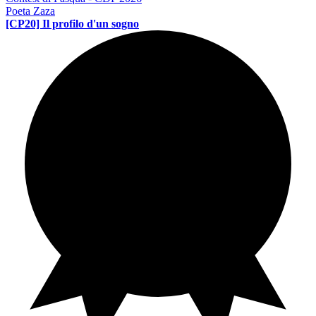
Poeta Zaza
[CP20] Il profilo d'un sogno
Contest di poesia
PE