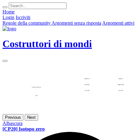
Home
Login
Iscriviti
Regole della community
Argomenti senza risposta
Argomenti attivi
Costruttori di mondi
Sunday 26
Sunday 2
July 2026
August 2026
Contest di poesia
-
ore 12:00
ore 23:59
n.20
Previous
Next
Albascura
[CP20] Isotopo zero