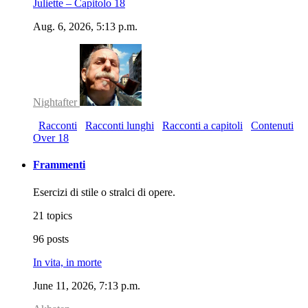
Juliette – Capitolo 18
Aug. 6, 2026, 5:13 p.m.
Nightafter
Racconti
Racconti lunghi
Racconti a capitoli
Contenuti
Over 18
Frammenti
Esercizi di stile o stralci di opere.
21 topics
96 posts
In vita, in morte
June 11, 2026, 7:13 p.m.