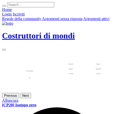
Home
Login
Iscriviti
Regole della community
Argomenti senza risposta
Argomenti attivi
Costruttori di mondi
Sunday 26
Sunday 2
July 2026
August 2026
Contest di poesia
-
ore 12:00
ore 23:59
n.20
Previous
Next
Albascura
[CP20] Isotopo zero