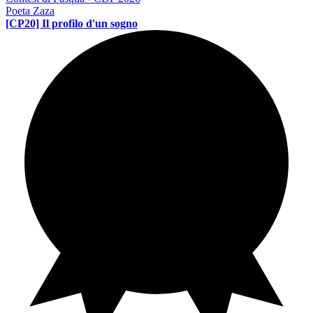
Poeta Zaza
[CP20] Il profilo d'un sogno
Contest di poesia
PE