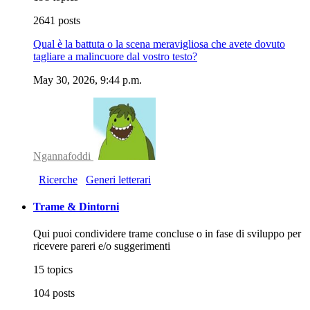
2641 posts
Qual è la battuta o la scena meravigliosa che avete dovuto
tagliare a malincuore dal vostro testo?
May 30, 2026, 9:44 p.m.
Ngannafoddi
Ricerche
Generi letterari
Trame & Dintorni
Qui puoi condividere trame concluse o in fase di sviluppo per
ricevere pareri e/o suggerimenti
15 topics
104 posts