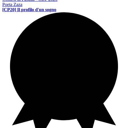
Poeta Zaza
[CP20] Il profilo d'un sogno
Contest di poesia
PE