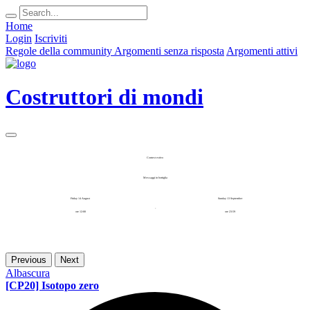
Home
Login
Iscriviti
Regole della community
Argomenti senza risposta
Argomenti attivi
Costruttori di mondi
Contest estivo
Messaggi in bottiglia
Friday 14 August
Sunday 13 September
-
ore 12:00
ore 23:59
Previous
Next
Albascura
[CP20] Isotopo zero