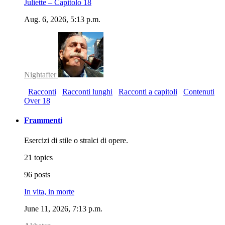
Juliette – Capitolo 18
Aug. 6, 2026, 5:13 p.m.
Nightafter
Racconti
Racconti lunghi
Racconti a capitoli
Contenuti
Over 18
Frammenti
Esercizi di stile o stralci di opere.
21 topics
96 posts
In vita, in morte
June 11, 2026, 7:13 p.m.