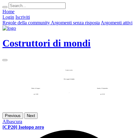
Home
Login
Iscriviti
Regole della community
Argomenti senza risposta
Argomenti attivi
Costruttori di mondi
Contest estivo
Messaggi in bottiglia
Friday 14 August
Sunday 13 September
-
ore 12:00
ore 23:59
Previous
Next
Albascura
[CP20] Isotopo zero