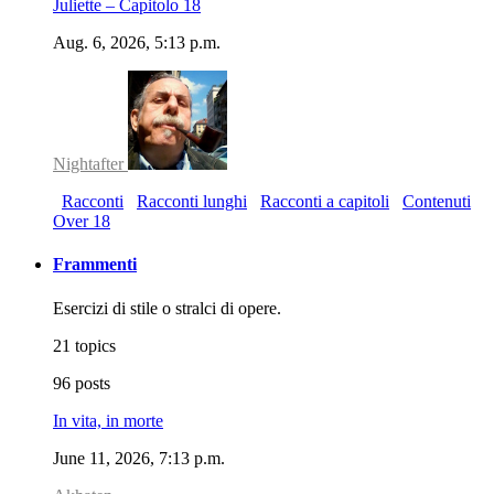
Juliette – Capitolo 18
Aug. 6, 2026, 5:13 p.m.
Nightafter
Racconti
Racconti lunghi
Racconti a capitoli
Contenuti
Over 18
Frammenti
Esercizi di stile o stralci di opere.
21 topics
96 posts
In vita, in morte
June 11, 2026, 7:13 p.m.