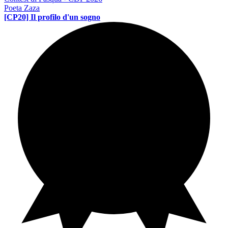
Poeta Zaza
[CP20] Il profilo d'un sogno
Contest di poesia
PE