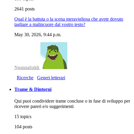
2641 posts
Qual è la battuta o la scena meravigliosa che avete dovuto
tagliare a malincuore dal vostro testo?
May 30, 2026, 9:44 p.m.
Ngannafoddi
Ricerche
Generi letterari
Trame & Dintorni
Qui puoi condividere trame concluse o in fase di sviluppo per
ricevere pareri e/o suggerimenti
15 topics
104 posts