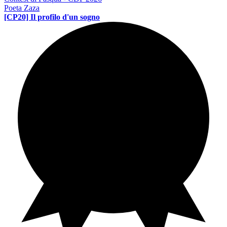
Poeta Zaza
[CP20] Il profilo d'un sogno
Contest di poesia
PE