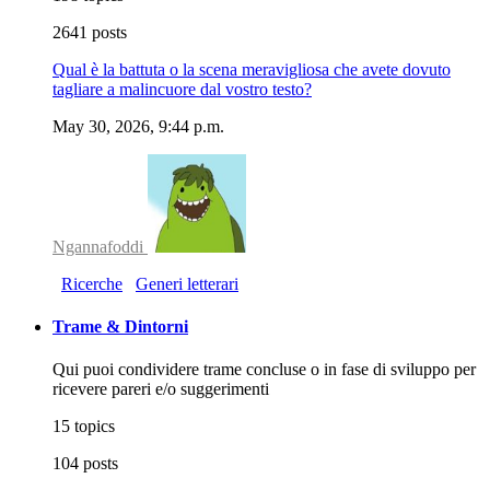
2641 posts
Qual è la battuta o la scena meravigliosa che avete dovuto
tagliare a malincuore dal vostro testo?
May 30, 2026, 9:44 p.m.
Ngannafoddi
Ricerche
Generi letterari
Trame & Dintorni
Qui puoi condividere trame concluse o in fase di sviluppo per
ricevere pareri e/o suggerimenti
15 topics
104 posts