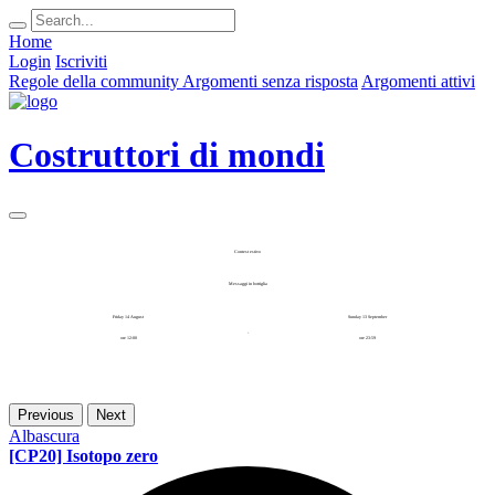
Home
Login
Iscriviti
Regole della community
Argomenti senza risposta
Argomenti attivi
Costruttori di mondi
Contest estivo
Messaggi in bottiglia
Friday 14 August
Sunday 13 September
-
ore 12:00
ore 23:59
Previous
Next
Albascura
[CP20] Isotopo zero