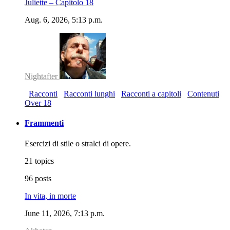
Juliette – Capitolo 18
Aug. 6, 2026, 5:13 p.m.
Nightafter
Racconti
Racconti lunghi
Racconti a capitoli
Contenuti
Over 18
Frammenti
Esercizi di stile o stralci di opere.
21 topics
96 posts
In vita, in morte
June 11, 2026, 7:13 p.m.