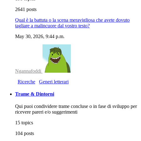
2641 posts
Qual è la battuta o la scena meravigliosa che avete dovuto
tagliare a malincuore dal vostro testo?
May 30, 2026, 9:44 p.m.
Ngannafoddi
Ricerche
Generi letterari
Trame & Dintorni
Qui puoi condividere trame concluse o in fase di sviluppo per
ricevere pareri e/o suggerimenti
15 topics
104 posts