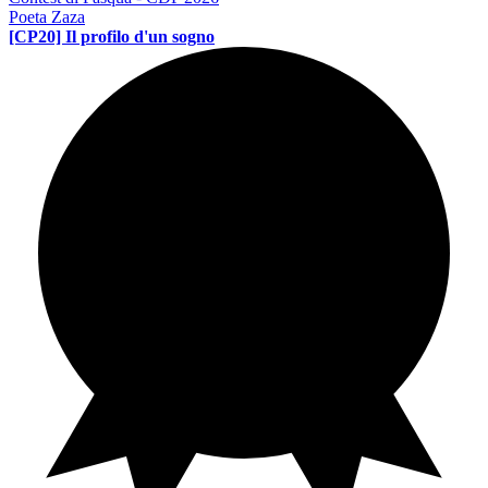
Poeta Zaza
[CP20] Il profilo d'un sogno
Contest di poesia
PE