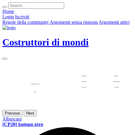
Home
Login
Iscriviti
Regole della community
Argomenti senza risposta
Argomenti attivi
Costruttori di mondi
Sunday 26
Sunday 2
July 2026
August 2026
Contest di poesia
-
ore 12:00
ore 23:59
n.20
Previous
Next
Albascura
[CP20] Isotopo zero