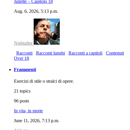
Juliette – Capitolo 18
Aug. 6, 2026, 5:13 p.m.
Nightafter
Racconti
Racconti lunghi
Racconti a capitoli
Contenuti
Over 18
Frammenti
Esercizi di stile o stralci di opere.
21 topics
96 posts
In vita, in morte
June 11, 2026, 7:13 p.m.