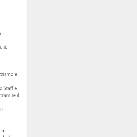
i
dalla
azzismo e
o Staff e
tramite il
ori
na