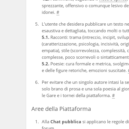
sprezzante, offensivo o comunque lesivo della
idonei.
#
L’utente che desidera pubblicare un testo n
esaustiva e dettagliata, toccando molti o tut
5.1.
Racconti: trama (intreccio, incipit, svilu
(caratterizzazione, psicologia, incisività, or
empatia), stile (scorrevolezza, complessità, 
complesse, poco scorrevoli o sintatticamente 
5.2.
Poesie: cura formale e metrica, svolgimen
e delle figure retoriche, emozioni suscitate.
Per evitare che un singolo autore intasi la 
solo brano di prosa e una sola poesia al gi
le Gare e i tornei della piattaforma.
#
Aree della Piattaforma
Alla
Chat pubblica
si applicano le regole d
forum.