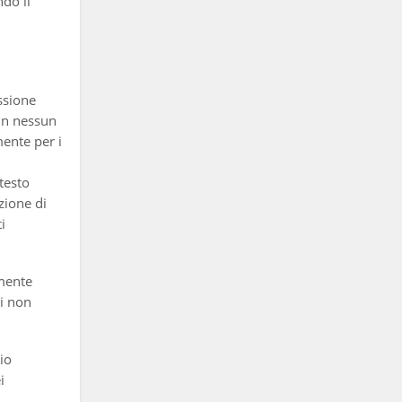
ndo il
ssione
 in nessun
mente per i
testo
zione di
i
amente
di non
io
i