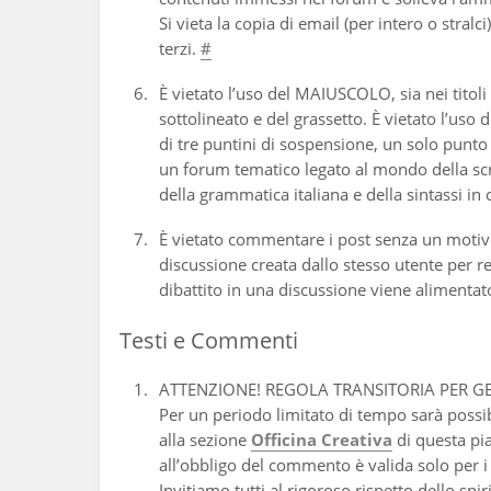
Si vieta la copia di email (per intero o stral
terzi.
#
È vietato l’uso del MAIUSCOLO, sia nei titol
sottolineato e del grassetto. È vietato l’uso
di tre puntini di sospensione, un solo punto 
un forum tematico legato al mondo della scritt
della grammatica italiana e della sintassi i
È vietato commentare i post senza un motivo 
discussione creata dallo stesso utente per r
dibattito in una discussione viene alimentat
Testi e Commenti
ATTENZIONE! REGOLA TRANSITORIA PER G
Per un periodo limitato di tempo sarà possib
alla sezione
Officina Creativa
di questa pi
all’obbligo del commento è valida solo per i
Invitiamo tutti al rigoroso rispetto dello spi