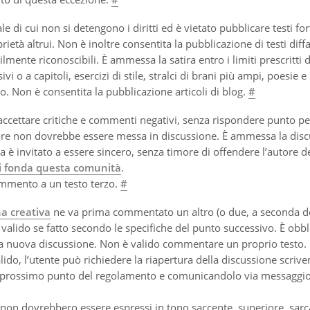
e di cui non si detengono i diritti ed è vietato pubblicare testi f
oprietà altrui. Non è inoltre consentita la pubblicazione di testi dif
ilmente riconoscibili. È ammessa la satira entro i limiti prescritti d
 o a capitoli, esercizi di stile, stralci di brani più ampi, poesie e
o. Non è consentita la pubblicazione articoli di blog.
#
 accettare critiche e commenti negativi, senza rispondere punto p
tore non dovrebbe essere messa in discussione. È ammessa la dis
a è invitato a essere sincero, senza timore di offendere l’autore de
 si fonda questa comunità
.
ommento a un testo terzo.
#
na creativa
ne va prima commentato un altro (o due, a seconda d
 valido se fatto secondo le specifiche del punto successivo. È obbl
lla nuova discussione. Non è valido commentare un proprio testo.
lido, l’utente può richiedere la riapertura della discussione scriv
 prossimo punto del regolamento e comunicandolo via messaggio
 non dovrebbero essere espressi in tono saccente, superiore, sarc