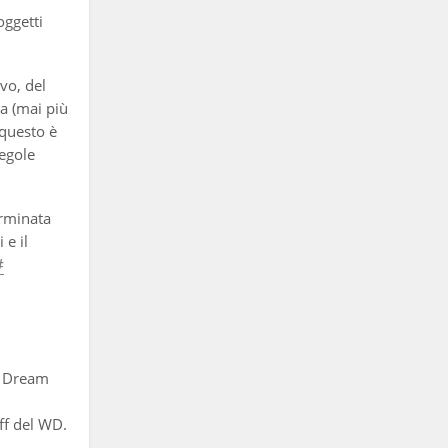
oggetti
vo, del
ra (mai più
 questo è
regole
erminata
 e il
#
's Dream
ff del WD.