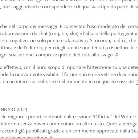
ci), messaggi privati e corrispondenze di qualsiasi tipo da parte di s
i che nel corpo dei messaggi. È consentito l’uso moderato del corsi
 di abbreviazioni da chat (cmq, nn, xké) e l’abuso della punteggiatu
interrogativo, un solo punto esclamativo). Si ricorda, inoltre, che
ura e dell'editoria, per cui gli utenti sono tenuti a rispettare le 
n ogni sua sezione, comprese quelle dedicate allo svago.
#
effettivo, con il puro scopo di riportare l'attenzione su una det
enderla nuovamente visibile. Il forum non è una vetrina di annunci
o da un interesse reale, se e nel momento in cui questo sussiste.
ENNAIO 2021
ile migrare i propri contenuti dalla sezione “Officina” del Writer
attaforma senza dover commentare un altro testo. Questa deroga
 racconti già pubblicati grazie a un commento approvato dalla Sta
rito di questa eccezione.
#