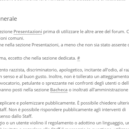
nerale
sezione
Presentazioni
prima di utilizzare le altre aree del forum. C
ioni comuni.
ne nella sezione Presentazioni, a meno che non sia stato assente 
rma, eccetto che nella sezione dedicata.
#
 razzista, discriminatorio, apologetico, incitante all’odio, al r
uon senso e al buon gusto. Inoltre, non è tollerato un atteggiamento
ovocatorio, petulante o sprezzante nei confronti degli utenti o dell
 vanno posti nella sezione
Bacheca
o inoltrati all'amministrazione 
eplicare e polemizzare pubblicamente. È possibile chiedere ulteri
taff. Non è possibile rispondere pubblicamente agli interventi di
enso dallo Staff.
io o un utente violino il regolamento o adottino un linguaggio, u