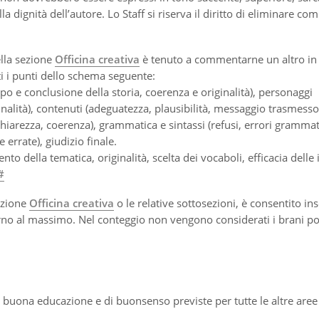
 dignità dell’autore. Lo Staff si riserva il diritto di eliminare c
ella sezione
Officina creativa
è tenuto a commentarne un altro in
ti i punti dello schema seguente:
ppo e conclusione della storia, coerenza e originalità), personaggi
iginalità), contenuti (adeguatezza, plausibilità, messaggio trasmesso
chiarezza, coerenza), grammatica e sintassi (refusi, errori grammati
errate), giudizio finale.
to della tematica, originalità, scelta dei vocaboli, efficacia dell
#
sezione
Officina creativa
o le relative sottosezioni, è consentito in
orno al massimo. Nel conteggio non vengono considerati i brani po
i buona educazione e di buonsenso previste per tutte le altre aree