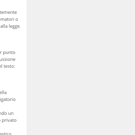
ortemente
famatori o
alla legge.
er punto
cussione
l testo:
ella
igatorio
endo un
 privato
astico,