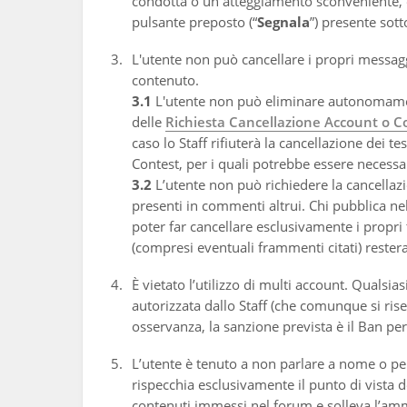
condotta o un atteggiamento sconveniente, è i
pulsante preposto (“
Segnala
”) presente sot
L'utente non può cancellare i propri messagg
contenuto.
3.1
L'utente non può eliminare autonomament
delle
Richiesta Cancellazione Account o C
caso lo Staff rifiuterà la cancellazione dei t
Contest, per i quali potrebbe essere necessa
3.2
L’utente non può richiedere la cancellazi
presenti in commenti altrui. Chi pubblica ne
poter far cancellare esclusivamente i propri t
(compresi eventuali frammenti citati) reste
È vietato l’utilizzo di multi account. Qual
autorizzata dallo Staff (che comunque si rise
osservanza, la sanzione prevista è il Ban p
L’utente è tenuto a non parlare a nome o pe
rispecchia esclusivamente il punto di vista 
contenuti immessi nel forum e solleva l’ammi