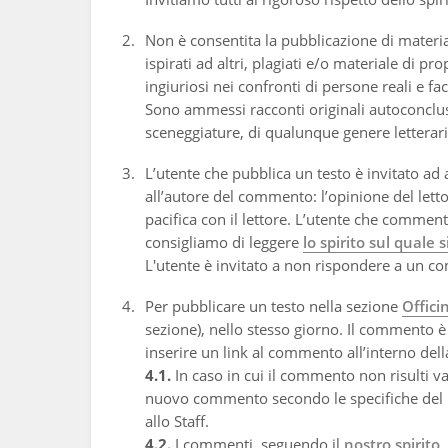
Non è consentita la pubblicazione di material
ispirati ad altri, plagiati e/o materiale di pr
ingiuriosi nei confronti di persone reali e fac
Sono ammessi racconti originali autoconclusivi
sceneggiature, di qualunque genere letterari
L’utente che pubblica un testo è invitato ad
all’autore del commento: l’opinione del let
pacifica con il lettore. L’utente che comment
consigliamo di leggere
lo spirito sul quale
L'utente è invitato a non rispondere a un c
Per pubblicare un testo nella sezione
Offici
sezione), nello stesso giorno. Il commento è
inserire un link al commento all’interno de
4.1.
In caso in cui il commento non risulti va
nuovo commento secondo le specifiche del
allo Staff.
4.2.
I commenti, seguendo il
nostro spirito
,