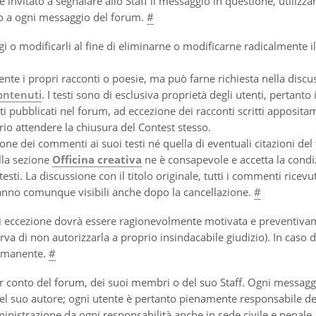
nvitato a segnalare allo Staff il messaggio in questione, utilizza
to a ogni messaggio del forum.
#
i o modificarli al fine di eliminarne o modificarne radicalmente il
e i propri racconti o poesie, ma può farne richiesta nella discu
ontenuti
. I testi sono di esclusiva proprietà degli utenti, pertanto
esti pubblicati nel forum, ad eccezione dei racconti scritti apposita
rio attendere la chiusura del Contest stesso.
one dei commenti ai suoi testi né quella di eventuali citazioni del 
lla sezione
Officina creativa
ne è consapevole e accetta la condi
esti. La discussione con il titolo originale, tutti i commenti ricevut
ranno comunque visibili anche dopo la cancellazione.
#
siasi eccezione dovrà essere ragionevolmente motivata e preventiv
rva di non autorizzarla a proprio insindacabile giudizio). In caso 
ermanente.
#
r conto del forum, dei suoi membri o del suo Staff. Ogni messagg
del suo autore; ogni utente è pertanto pienamente responsabile de
nistrazione da ogni responsabilità anche in sede civile e penale.