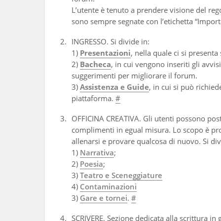
L’utente è tenuto a prendere visione del reg
sono sempre segnate con l’etichetta “Import
INGRESSO. Si divide in:
1)
Presentazioni
, nella quale ci si present
2)
Bacheca
, in cui vengono inseriti gli avvis
suggerimenti per migliorare il forum.
3)
Assistenza e Guide
, in cui si può richie
piattaforma.
#
OFFICINA CREATIVA. Gli utenti possono postare
complimenti in egual misura. Lo scopo è pro
allenarsi e provare qualcosa di nuovo. Si div
1)
Narrativa
;
2)
Poesia
;
3)
Teatro e Sceneggiature
4)
Contaminazioni
3)
Gare e tornei
.
#
SCRIVERE. Sezione dedicata alla scrittura in g