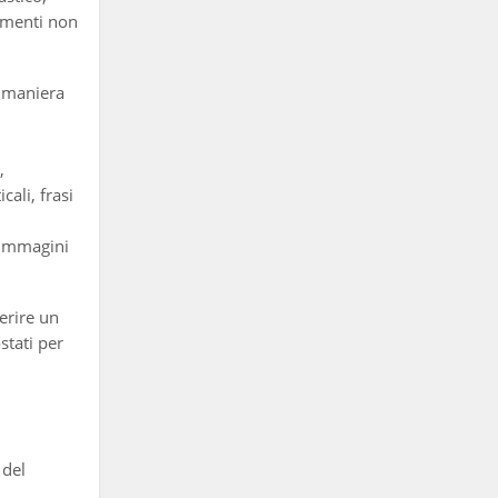
ommenti non
 maniera
,
cali, frasi
e immagini
serire un
stati per
 del