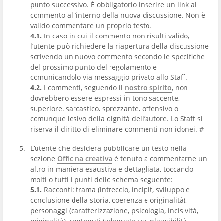
punto successivo. È obbligatorio inserire un link al
commento all’interno della nuova discussione. Non è
valido commentare un proprio testo.
4.1.
In caso in cui il commento non risulti valido,
l’utente può richiedere la riapertura della discussione
scrivendo un nuovo commento secondo le specifiche
del prossimo punto del regolamento e
comunicandolo via messaggio privato allo Staff.
4.2.
I commenti, seguendo il
nostro spirito
, non
dovrebbero essere espressi in tono saccente,
superiore, sarcastico, sprezzante, offensivo o
comunque lesivo della dignità dell’autore. Lo Staff si
riserva il diritto di eliminare commenti non idonei.
#
L’utente che desidera pubblicare un testo nella
sezione
Officina creativa
è tenuto a commentarne un
altro in maniera esaustiva e dettagliata, toccando
molti o tutti i punti dello schema seguente:
5.1.
Racconti: trama (intreccio, incipit, sviluppo e
conclusione della storia, coerenza e originalità),
personaggi (caratterizzazione, psicologia, incisività,
originalità), contenuti (adeguatezza, plausibilità,