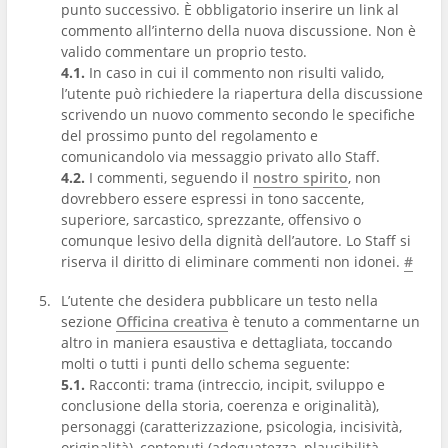
punto successivo. È obbligatorio inserire un link al
commento all’interno della nuova discussione. Non è
valido commentare un proprio testo.
4.1.
In caso in cui il commento non risulti valido,
l’utente può richiedere la riapertura della discussione
scrivendo un nuovo commento secondo le specifiche
del prossimo punto del regolamento e
comunicandolo via messaggio privato allo Staff.
4.2.
I commenti, seguendo il
nostro spirito
, non
dovrebbero essere espressi in tono saccente,
superiore, sarcastico, sprezzante, offensivo o
comunque lesivo della dignità dell’autore. Lo Staff si
riserva il diritto di eliminare commenti non idonei.
#
L’utente che desidera pubblicare un testo nella
sezione
Officina creativa
è tenuto a commentarne un
altro in maniera esaustiva e dettagliata, toccando
molti o tutti i punti dello schema seguente:
5.1.
Racconti: trama (intreccio, incipit, sviluppo e
conclusione della storia, coerenza e originalità),
personaggi (caratterizzazione, psicologia, incisività,
originalità), contenuti (adeguatezza, plausibilità,