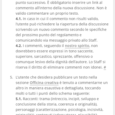
punto successivo. È obbligatorio inserire un link al
commento all’interno della nuova discussione. Non è
valido commentare un proprio testo.
4.1.
In caso in cui il commento non risulti valido,
l’utente può richiedere la riapertura della discussione
scrivendo un nuovo commento secondo le specifiche
del prossimo punto del regolamento e
comunicandolo via messaggio privato allo Staff.
4.2.
I commenti, seguendo il
nostro spirito
, non
dovrebbero essere espressi in tono saccente,
superiore, sarcastico, sprezzante, offensivo o
comunque lesivo della dignità dell’autore. Lo Staff si
riserva il diritto di eliminare commenti non idonei.
#
L’utente che desidera pubblicare un testo nella
sezione
Officina creativa
è tenuto a commentarne un
altro in maniera esaustiva e dettagliata, toccando
molti o tutti i punti dello schema seguente:
5.1.
Racconti: trama (intreccio, incipit, sviluppo e
conclusione della storia, coerenza e originalità),
personaggi (caratterizzazione, psicologia, incisività,
originalità), contenuti (adeguatezza, plausibilità,