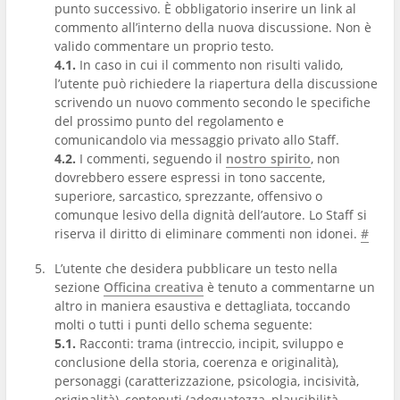
punto successivo. È obbligatorio inserire un link al
commento all’interno della nuova discussione. Non è
valido commentare un proprio testo.
4.1.
In caso in cui il commento non risulti valido,
l’utente può richiedere la riapertura della discussione
scrivendo un nuovo commento secondo le specifiche
del prossimo punto del regolamento e
comunicandolo via messaggio privato allo Staff.
4.2.
I commenti, seguendo il
nostro spirito
, non
dovrebbero essere espressi in tono saccente,
superiore, sarcastico, sprezzante, offensivo o
comunque lesivo della dignità dell’autore. Lo Staff si
riserva il diritto di eliminare commenti non idonei.
#
L’utente che desidera pubblicare un testo nella
sezione
Officina creativa
è tenuto a commentarne un
altro in maniera esaustiva e dettagliata, toccando
molti o tutti i punti dello schema seguente:
5.1.
Racconti: trama (intreccio, incipit, sviluppo e
conclusione della storia, coerenza e originalità),
personaggi (caratterizzazione, psicologia, incisività,
originalità), contenuti (adeguatezza, plausibilità,