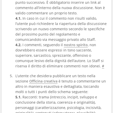
punto successivo. È obbligatorio inserire un link al
commento all’interno della nuova discussione. Non è
valido commentare un proprio testo.
4.1.
In caso in cui il commento non risulti valido,
l’utente può richiedere la riapertura della discussione
scrivendo un nuovo commento secondo le specifiche
del prossimo punto del regolamento e
comunicandolo via messaggio privato allo Staff.
4.2.
I commenti, seguendo il
nostro spirito
, non
dovrebbero essere espressi in tono saccente,
superiore, sarcastico, sprezzante, offensivo o
comunque lesivo della dignità dell’autore. Lo Staff si
riserva il diritto di eliminare commenti non idonei.
#
L’utente che desidera pubblicare un testo nella
sezione
Officina creativa
è tenuto a commentarne un
altro in maniera esaustiva e dettagliata, toccando
molti o tutti i punti dello schema seguente:
5.1.
Racconti: trama (intreccio, incipit, sviluppo e
conclusione della storia, coerenza e originalità),
personaggi (caratterizzazione, psicologia, incisività,
originalità), contenuti (adeguatezza, plausibilità,