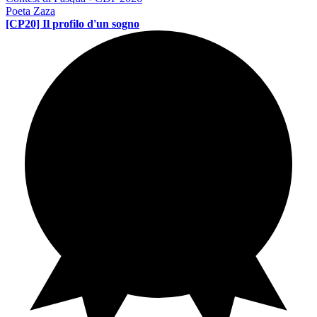
Poeta Zaza
[CP20] Il profilo d'un sogno
Contest di poesia
PE