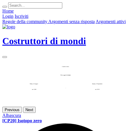
Home
Login
Iscriviti
Regole della community
Argomenti senza risposta
Argomenti attivi
Costruttori di mondi
Contest estivo
Messaggi in bottiglia
Friday 14 August
Sunday 13 September
-
ore 12:00
ore 23:59
Previous
Next
Albascura
[CP20] Isotopo zero