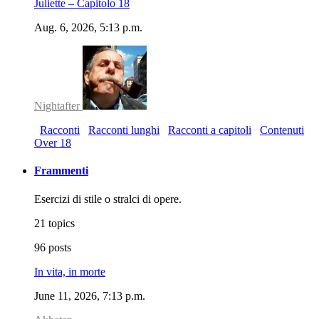
Juliette – Capitolo 18
Aug. 6, 2026, 5:13 p.m.
Nightafter
Racconti
Racconti lunghi
Racconti a capitoli
Contenuti
Over 18
Frammenti
Esercizi di stile o stralci di opere.
21 topics
96 posts
In vita, in morte
June 11, 2026, 7:13 p.m.