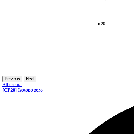
n.20
Previous
Next
Albascura
[CP20] Isotopo zero