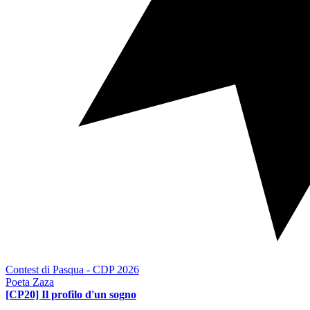
Contest di Pasqua - CDP 2026
Poeta Zaza
[CP20] Il profilo d'un sogno