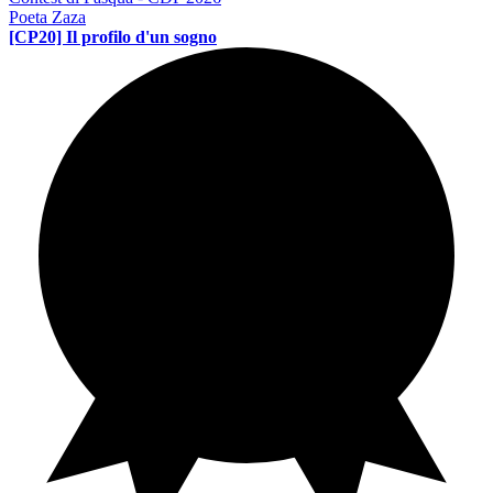
Poeta Zaza
[CP20] Il profilo d'un sogno
Contest di poesia
PE